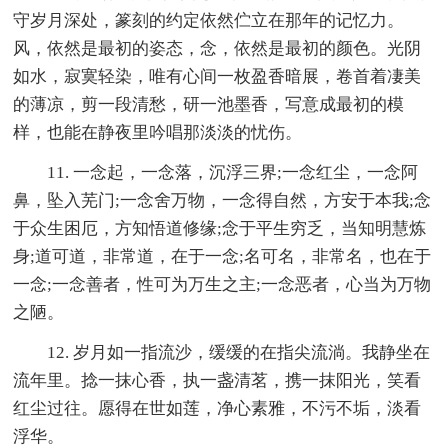
守岁月深处，篆刻的约定依然伫立在那年的记忆力。
风，依然是最初的姿态，念，依然是最初的颜色。光阴
如水，寂寞轻染，唯有心间一枚盈香暗展，卷首着凄美
的薄凉，剪一段清愁，研一池墨香，写意成最初的模
样，也能在静夜里吟唱那淡淡的忧伤。
11. 一念起，一念落，沉浮三界;一念红尘，一念阿
鼻，坠入芜门;一念舍万物，一念得自然，方安于本我;念
于众生困厄，方知悟道修缘;念于平生穷乏，当知明慧炼
身;道可道，非常道，在于一念;名可名，非常名，也在于
一念;一念善者，性可为万生之主;一念恶者，心当为万物
之陋。
12. 岁月如一指流沙，缓缓的在指尖流淌。我静坐在
流年里。捻一抹心香，执一盏清茗，携一抹阳光，笑看
红尘过往。愿得在世如莲，净心素雅，不污不垢，淡看
浮华。