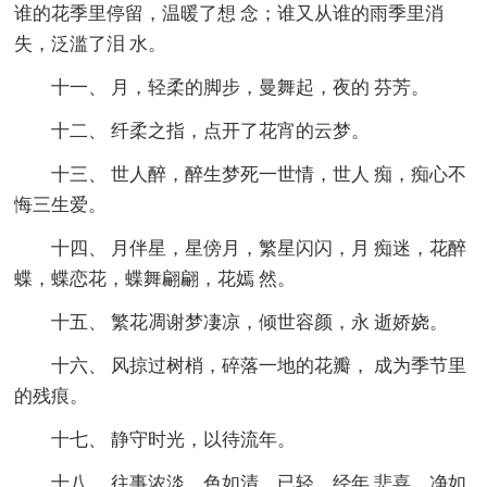
谁的花季里停留，温暖了想 念；谁又从谁的雨季里消
失，泛滥了泪 水。
十一、 月，轻柔的脚步，曼舞起，夜的 芬芳。
十二、 纤柔之指，点开了花宵的云梦。
十三、 世人醉，醉生梦死一世情，世人 痴，痴心不
悔三生爱。
十四、 月伴星，星傍月，繁星闪闪，月 痴迷，花醉
蝶，蝶恋花，蝶舞翩翩，花嫣 然。
十五、 繁花凋谢梦凄凉，倾世容颜，永 逝娇娆。
十六、 风掠过树梢，碎落一地的花瓣， 成为季节里
的残痕。
十七、 静守时光，以待流年。
十八、 往事浓淡，色如清，已轻，经年 悲喜，净如