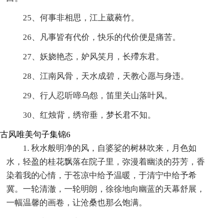
25、何事非相思，江上葳蕤竹。
26、凡事皆有代价，快乐的代价便是痛苦。
27、妖娆艳态，妒风笑月，长殢东君。
28、江南风骨，天水成碧，天教心愿与身违。
29、行人忍听啼乌怨，笛里关山落叶风。
30、红烛背，绣帘垂，梦长君不知。
古风唯美句子集锦6
1. 秋水般明净的风，自婆娑的树林吹来，月色如
水，轻盈的桂花飘落在院子里，弥漫着幽淡的芬芳，香
染着我的心情，于苍凉中给予温暖，于清宁中给予希
冀。一轮清澈，一轮明朗，徐徐地向幽蓝的天幕舒展，
一幅温馨的画卷，让沧桑也那么饱满。