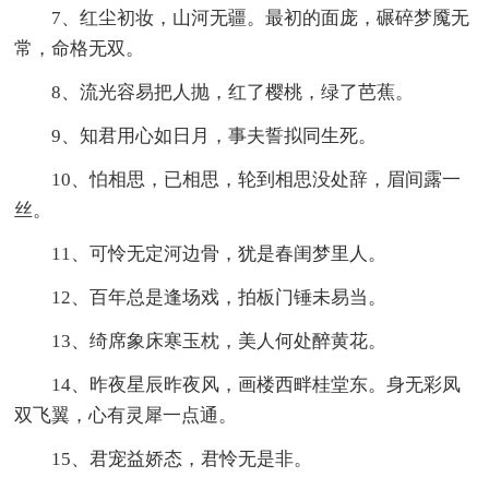
7、红尘初妆，山河无疆。最初的面庞，碾碎梦魇无
常，命格无双。
8、流光容易把人抛，红了樱桃，绿了芭蕉。
9、知君用心如日月，事夫誓拟同生死。
10、怕相思，已相思，轮到相思没处辞，眉间露一
丝。
11、可怜无定河边骨，犹是春闺梦里人。
12、百年总是逢场戏，拍板门锤未易当。
13、绮席象床寒玉枕，美人何处醉黄花。
14、昨夜星辰昨夜风，画楼西畔桂堂东。身无彩凤
双飞翼，心有灵犀一点通。
15、君宠益娇态，君怜无是非。