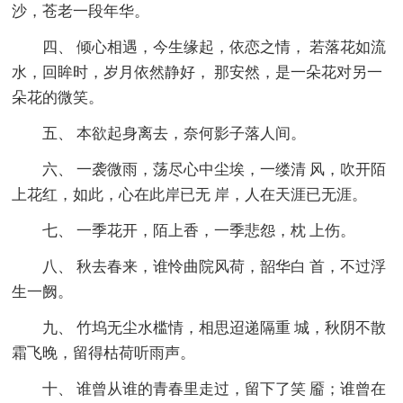
沙，苍老一段年华。
四、 倾心相遇，今生缘起，依恋之情， 若落花如流
水，回眸时，岁月依然静好， 那安然，是一朵花对另一
朵花的微笑。
五、 本欲起身离去，奈何影子落人间。
六、 一袭微雨，荡尽心中尘埃，一缕清 风，吹开陌
上花红，如此，心在此岸已无 岸，人在天涯已无涯。
七、 一季花开，陌上香，一季悲怨，枕 上伤。
八、 秋去春来，谁怜曲院风荷，韶华白 首，不过浮
生一阙。
九、 竹坞无尘水槛情，相思迢递隔重 城，秋阴不散
霜飞晚，留得枯荷听雨声。
十、 谁曾从谁的青春里走过，留下了笑 靥；谁曾在