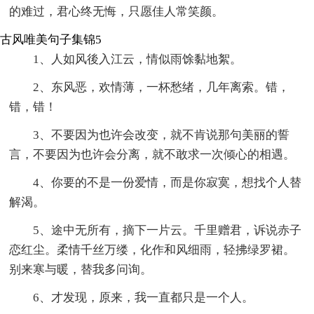
的难过，君心终无悔，只愿佳人常笑颜。
古风唯美句子集锦5
1、人如风後入江云，情似雨馀黏地絮。
2、东风恶，欢情薄，一杯愁绪，几年离索。错，
错，错！
3、不要因为也许会改变，就不肯说那句美丽的誓
言，不要因为也许会分离，就不敢求一次倾心的相遇。
4、你要的不是一份爱情，而是你寂寞，想找个人替
解渴。
5、途中无所有，摘下一片云。千里赠君，诉说赤子
恋红尘。柔情千丝万缕，化作和风细雨，轻拂绿罗裙。
别来寒与暖，替我多问询。
6、才发现，原来，我一直都只是一个人。