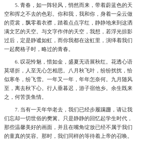
5. 青春，如一阵轻风，悄然而来，带着蔚蓝色的天
空和挥之不去的色彩。你和我，我和你，身着一朵云做
的霓裳，飘零着衣襟，踏着点点字红，静静地来到这洒
满文艺的天空。与文字作伴的天空，我想，若浮光掠影
过后，定是静谧如虹，而你我都在这虹里，演绎着我们
一起爬格子时，略过的青春。
6. 叹花怜魅，惜如金，盛夏无语展秋红。花透心语
莫堪折，人至无心怎相思。八月秋飞叶，纷纷扰扰，恰
似寒冬，纷飞雪。一年又一年，年年怎奈何。九月随风
至，离去秋下心。行人垂暮迟，游子宿他乡。余生既来
之，何苦羡鱼情。
7. 当有一天年华老去，我们已经步履蹒跚，请让我
们忘却一切世俗的樊篱。只是静静的回忆起学生时代，
那些温馨美好的画面，并且在嘴角绽放已经不属于我们
的童真的笑容。那时，我们同样的等待着上帝的召唤。