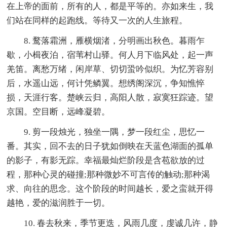
在上帝的面前，所有的人，都是平等的。亦如来生，我
们站在同样的起跑线。等待又一次的人生旅程。
8. 鹜落霜洲，雁横烟渚，分明画出秋色。暮雨乍
歇，小楫夜泊，宿苇村山驿。何人月下临风处，起一声
羌笛。离愁万绪，闲岸草、切切蛩吟似织。为忆芳容别
后，水遥山远，何计凭鳞翼。想绣阁深沉，争知憔悴
损，天涯行客。楚峡云归，高阳人散，寂寞狂踪迹。望
京国。空目断，远峰凝碧。
9. 剪一段烛光，独坐一隅，梦一段红尘，思忆一
番。其实，回不去的日子犹如倒映在天蓝色湖面的孤单
的影子，有影无踪。幸福最灿烂阶段是含苞欲放的过
程，那种心灵的碰撞;那种微妙不可言传的触动;那种渴
求、向往的思念。这个阶段的时间越长，爱之蛮就开得
越艳，爱的滋润胜于一切。
10. 春去秋来，季节更迭，风雨几度，虔诚几许，静