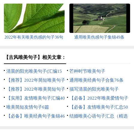
锦69条
2022年有关唯美伤感的句子36句
通用唯美伤感句子集锦49条
【古风唯美句子】相关文章：
清晨的阳光唯美句子(汇编15
芒种时节唯美句子
篇)
【推荐】2022年简短唯美句子
通用唯美经典句子合集76条
锦集55条
【推荐】2022年唯美简短句子
描写清晨的阳光唯美句子
锦集70句
【实用】友情唯美句子汇编40
【必备】2022年唯美爱情句子
条
唯美简短友情句子6篇
合集60条
【必备】友情唯美句子汇总50
【必备】唯美经典句子集锦46
句
结婚唯美心语句子汇总（精选
句
60句）