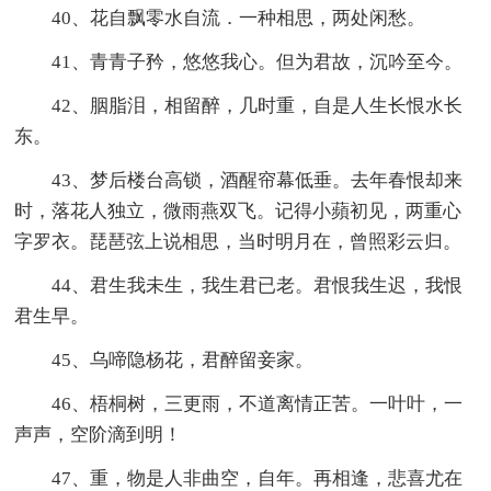
40、花自飘零水自流．一种相思，两处闲愁。
41、青青子矜，悠悠我心。但为君故，沉吟至今。
42、胭脂泪，相留醉，几时重，自是人生长恨水长
东。
43、梦后楼台高锁，酒醒帘幕低垂。去年春恨却来
时，落花人独立，微雨燕双飞。记得小蘋初见，两重心
字罗衣。琵琶弦上说相思，当时明月在，曾照彩云归。
44、君生我未生，我生君已老。君恨我生迟，我恨
君生早。
45、乌啼隐杨花，君醉留妾家。
46、梧桐树，三更雨，不道离情正苦。一叶叶，一
声声，空阶滴到明！
47、重，物是人非曲空，自年。再相逢，悲喜尤在