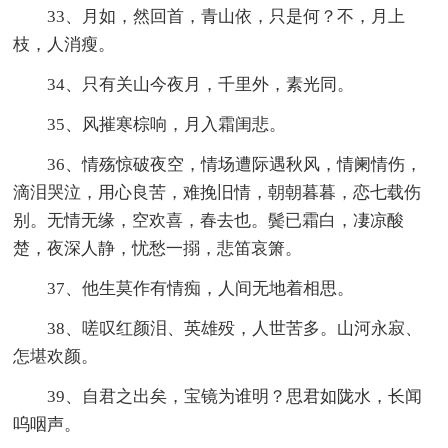
33、月如，然回首，青山依，只是何？不，月上
枝，人消瘦。
34、只有关山今夜月，千里外，素光同。
35、风摧寒棕响，月入霜闺悲。
36、情殇惊破夜空，情场遭际遇秋风，情阑情伤，
滴泪哭泣，用心良苦，难挽旧情，朝朝暮暮，恋七载伤
别。无情无缘，空欢喜，春去也。鬓已霜白，凄凉酸
楚，夜深人静，忧愁一搦，悲笛哀箫。
37、他生莫作有情痴，人间无地着相思。
38、嗟叹红颜泪、英雄殁，人世苦多。山河永寂、
怎堪欢颜。
39、自君之出矣，宝镜为谁明？思君如陇水，长闻
呜咽声。