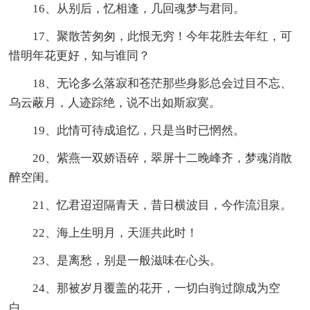
16、从别后，忆相逢，几回魂梦与君同。
17、聚散苦匆匆，此恨无穷！今年花胜去年红，可
惜明年花更好，知与谁同？
18、无论多么落寂和苍茫那些身影总会过目不忘、
乌云蔽月，人迹踪绝，说不出如斯寂寞。
19、此情可待成追忆，只是当时已惘然。
20、紫燕一双娇语碎，翠屏十二晚峰齐，梦魂消散
醉空闺。
21、忆君迢迢隔青天，昔日横波目，今作流泪泉。
22、海上生明月，天涯共此时！
23、是离愁，别是一般滋味在心头。
24、那被岁月覆盖的花开，一切白驹过隙成为空
白。