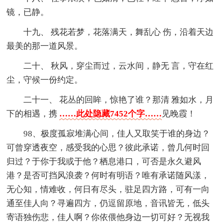
镜，已静。
十九、 残花若梦，花落满天，舞乱心 伤，沿着天边
最美的那一道风景。
二十、 秋风，穿尘而过，云水间，静无 言，守在红
尘，守候一份约定。
二十一、 花丛的回眸，惊艳了谁？那清 雅如水，月
下的相遇，携
……此处隐藏7452个字……
见晚霞！
98、极度孤寂堆满心间，佳人又取笑于谁的身边？
可曾穿透夜空，感受我的心思？彼此承诺，曾几何时回
归过？于你于我或于他？栖息港口，可否是永久避风
港？是否可挡风浪袭？何时有明语？唯有承诺随风漾，
无心知，情难收，何日有尽头，驻足四方路，可有一向
通至佳人向？寻遍四方，仍逗留原地，音讯皆无，低头
寄语独伤悲，佳人啊？你依偎他身边一切可好？无视我