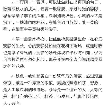
2. 一帘雨，一窗风，可以让尘封在书页间的句子，
散落成秋水的披风，云雾一般朦胧。穿过时光的罅隙，
思念晕染了季节的眉梢，温润如琥玻色。小城的秋终是
深了，一株清幽的桂花，在墙角独自芬芳，着一袭暗
香，在细雨中寻觅熟悉的影子。
3. 筝一曲云水禅心，让丝丝禅意融进生命，在心底
安静的生长。心的安静犹如坐在花树下听风，就连呼吸
也是染了香气的，沉静的妙处体现在平和与相知，仅凭
只言片语便可领会其心，那是开在两个人心间超越灵犀
之外的花朵。
4. 秋色，或许是美在一份繁华后的清寂，热烈渐至
薄凉，该是一种厚重的皈依。素淡的味道如茶，想必，
是人生最温润的味道吧。茶等是一个懂它的人，人等的
是一杯倾心的茶，泡一杯茶，与岁月，与那个怜惜的
人，共老。