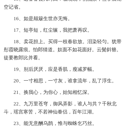
空记省。
16、如是颠簸生世亦无悔。
17、短亭短，红尘辗，我把萧再叹。
18、卖花担上。买得一枝春欲放。泪染轻匀。犹带
彤霞晓露痕。怕郎猜道。奴面不如花面好。云鬓斜簪。
徒要教郎比并看。
19、别后厌厌，应是香肌，瘦减罗幅。
20、一寸相思，一寸灰，谁拿流年，乱了浮生。
21、换我心，为你心，始知相忆深。
22、九万里苍穹，御风弄影，谁人与共？千秋北
斗，瑶宫寒苦，不若神仙眷侣，百年江湖。
23、能无意酬乌鹊，惟与蜘蛛乞巧丝。