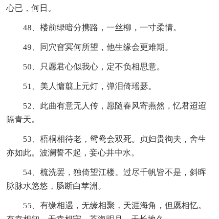
心已，何日。
48、楼前绿暗分携路，一丝柳，一寸柔情。
49、同穴窅冥何所望，他生缘会更难期。
50、只愿君心似我心，定不负相思意。
51、美人慵翦上元灯，弹泪倚瑶瑟。
52、此曲有意无人传，愿随春风寄燕然，忆君迢迢
隔青天。
53、梧桐相待老，鸳鸯会双死。贞妇贵徇夫，舍生
亦如此。波澜誓不起，妾心井中水。
54、梳洗罢，独倚望江楼。过尽千帆皆不是，斜晖
脉脉水悠悠，肠断白苹洲。
55、有缘相遇，无缘相聚，天涯海角，但愿相忆。