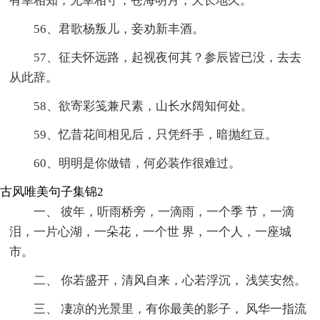
有幸相知，无幸相守，苍海明月，天长地久。
56、君歌杨叛儿，妾劝新丰酒。
57、征夫怀远路，起视夜何其？参辰皆已没，去去
从此辞。
58、欲寄彩笺兼尺素，山长水阔知何处。
59、忆昔花间相见后，只凭纤手，暗抛红豆。
60、明明是你做错，何必装作很难过。
古风唯美句子集锦2
一、 彼年，听雨桥旁，一滴雨，一个季 节，一滴
泪，一片心湖，一朵花，一个世 界，一个人，一座城
市。
二、 你若盛开，清风自来，心若浮沉， 浅笑安然。
三、 凄凉的光景里，有你最美的影子， 风华一指流