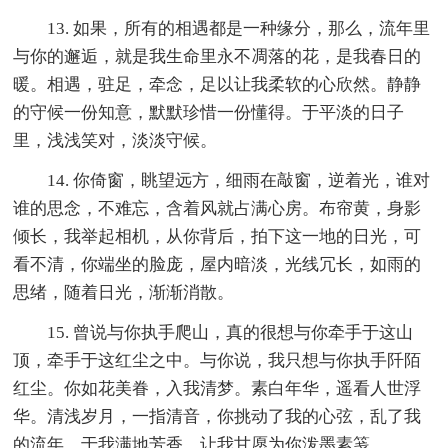
13. 如果，所有的相遇都是一种缘分，那么，流年里
与你的邂逅，就是我生命里永不凋落的花，是我春日的
暖。相遇，驻足，牵念，足以让我柔软的心欣然。静静
的守候一份知意，默默珍惜一份懂得。于平淡的日子
里，浅浅笑对，淡淡守候。
14. 你倚窗，眺望远方，细雨在敲窗，逆着光，谁对
谁的思念，不难忘，含着风就占满心房。布帘黄，身影
倾长，我举起相机，从你背后，拍下这一地的日光，可
看不清，你端坐的脸庞，屋内暗淡，光线冗长，如雨的
思绪，随着日光，渐渐消散。
15. 曾说与你执手爬山，真的很想与你牵手于这山
顶，牵手于这红尘之中。与你说，我只想与你执手阡陌
红尘。你如花美眷，入我清梦。素白年华，遥看人世浮
华。清浅岁月，一指清音，你挑动了我的心弦，乱了我
的流年。于我满地芳香，让我甘愿为你泼墨素笺。