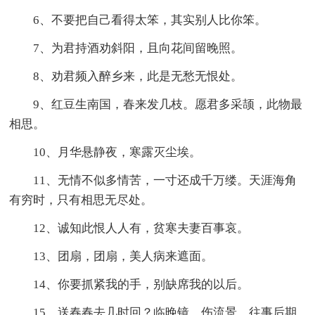
6、不要把自己看得太笨，其实别人比你笨。
7、为君持酒劝斜阳，且向花间留晚照。
8、劝君频入醉乡来，此是无愁无恨处。
9、红豆生南国，春来发几枝。愿君多采颉，此物最
相思。
10、月华悬静夜，寒露灭尘埃。
11、无情不似多情苦，一寸还成千万缕。天涯海角
有穷时，只有相思无尽处。
12、诚知此恨人人有，贫寒夫妻百事哀。
13、团扇，团扇，美人病来遮面。
14、你要抓紧我的手，别缺席我的以后。
15、送春春去几时回？临晚镜，伤流景，往事后期