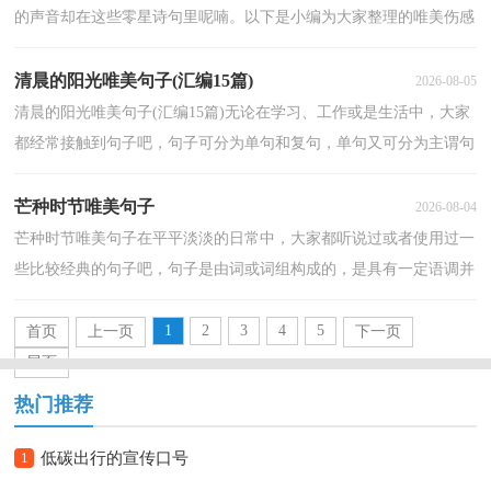
的声音却在这些零星诗句里呢喃。以下是小编为大家整理的唯美伤感
句子49条,欢迎阅读。1、黄色的花瓣是过渡颜色...
清晨的阳光唯美句子(汇编15篇)
2026-08-05
清晨的阳光唯美句子(汇编15篇)无论在学习、工作或是生活中，大家
都经常接触到句子吧，句子可分为单句和复句，单句又可分为主谓句
和非主谓句。那么问题来了，到底什么样的句子才经典...
芒种时节唯美句子
2026-08-04
芒种时节唯美句子在平平淡淡的日常中，大家都听说过或者使用过一
些比较经典的句子吧，句子是由词或词组构成的，是具有一定语调并
表达一个完整意思的语言运用单位。什么样的句子才...
1
2
3
4
5
首页
上一页
下一页
尾页
热门推荐
1
低碳出行的宣传口号