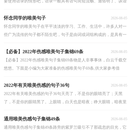
要使用语录的情形吧，语录一般具有语句简短流畅、通俗明了、诙谐
机智的特点。语录的类型多样，你所见过的语录是什...
怀念同学的唯美句子
2026-08-05
怀念同学的唯美句子在平平淡淡的学习、工作、生活中，许多人对一
些广为流传的句子都不陌生吧，句子是由词或词组构成的，是具有一
定语调并表达一个完整意思的语言运用单位。那些被...
【必备】2022年伤感唯美句子集锦69条
2026-08-05
【必备】2022年伤感唯美句子集锦69条物是人非事事休，白云千载空
悠悠。下面是小编为大家准备的伤感唯美句子69条,供大家参考借
鉴，希望可以帮助到有需要的朋友。1、一节又一节的...
2022年有关唯美伤感的句子36句
2026-08-05
2022年有关唯美伤感的句子36句天亮了，不是你的眼睛亮了；天黑
了，不是你的眼睛黑了。上眼睛，白天也是暗夜；睁大眼睛，暗夜里
也能找到光明。以下是小编精心整理的唯美伤感的句子36句,...
通用唯美伤感句子集锦49条
2026-08-05
通用唯美伤感句子集锦49条路旁的紫罗兰吸引不了那疏忽的目光，它