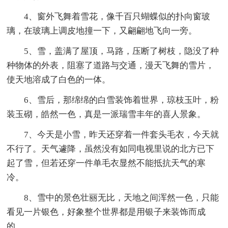
4、窗外飞舞着雪花，像千百只蝴蝶似的扑向窗玻
璃，在玻璃上调皮地撞一下，又翩翩地飞向一旁。
5、雪，盖满了屋顶，马路，压断了树枝，隐没了种
种物体的外表，阻塞了道路与交通，漫天飞舞的雪片，
使天地溶成了白色的一体。
6、雪后，那绵绵的白雪装饰着世界，琼枝玉叶，粉
装玉砌，皓然一色，真是一派瑞雪丰年的喜人景象。
7、今天是小雪，昨天还穿着一件套头毛衣，今天就
不行了。天气遽降，虽然没有如同电视里说的北方已下
起了雪，但若还穿一件单毛衣显然不能抵抗天气的寒
冷。
8、雪中的景色壮丽无比，天地之间浑然一色，只能
看见一片银色，好象整个世界都是用银子来装饰而成
的。