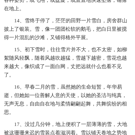
各种姿势，或飞翔，或盘旋，或直直地快速坠落，铺落
在地上。
14、雪终于停了，茫茫的田野一片雪白，房舍群山
披上了银装。雪，像一团团松软的鹅毛，把白日里被搅
得一片混乱的沙滩，又铺得格外平展。
15、初下雪时，往往雪片并不大，也不太密，如柳
絮随风轻飘，随着风越吹越猛，雪越下越密，雪花也越
来越大，像织成了一面白网，丈把远就什么也看不见
了。
16、早春二月的雪，虽然她的生命短暂，年华易
逝，但她如一位善解人意的天使，以她的圣洁与纯真，
无声无息，自由自在地与柔情翩翩起舞，共舞缤纷的相
思。
17、没过几分钟，地上便积了一层薄薄的雪，大地
被这珊珊来迟的雪装点着滋润着。雪以铺天卷地之势地