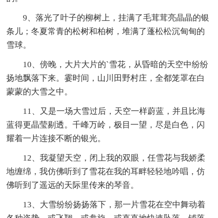
9、落光了叶子的柳树上，挂满了毛茸茸亮晶晶的银
条儿；冬夏常青的松树和柏树，堆满了蓬松松沉甸甸的
雪球。
10、傍晚，大片大片的`雪花，从昏暗的天空中纷纷
扬地飘落下来。霎时间，山川田野村庄，全都笼罩在白
蒙蒙的大雪之中。
11、又是一场大雪过后，天空一样蔚蓝，并且比海
蓝得更晶莹剔透。千峰万岭，极目一望，尽是白色，闪
耀着一片连接不断的银光。
12、我凝望天空，闭上我的双眼，任雪花与我娇柔
地缠绵，我仿佛听到了雪花在我的耳畔轻轻地吟唱，仿
佛听到了遥远的天际里传来的琴音。
13、大雪纷纷扬扬落下，那一片雪花在空中舞动着