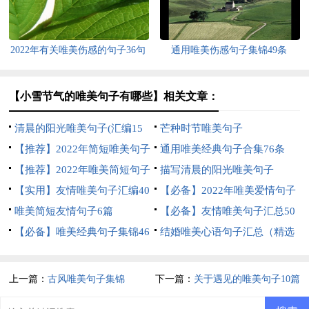
2022年有关唯美伤感的句子36句
通用唯美伤感句子集锦49条
【小雪节气的唯美句子有哪些】相关文章：
清晨的阳光唯美句子(汇编15
芒种时节唯美句子
篇)
【推荐】2022年简短唯美句子
通用唯美经典句子合集76条
锦集55条
【推荐】2022年唯美简短句子
描写清晨的阳光唯美句子
锦集70句
【实用】友情唯美句子汇编40
【必备】2022年唯美爱情句子
条
唯美简短友情句子6篇
合集60条
【必备】友情唯美句子汇总50
【必备】唯美经典句子集锦46
句
结婚唯美心语句子汇总（精选
句
60句）
上一篇：
古风唯美句子集锦
下一篇：
关于遇见的唯美句子10篇