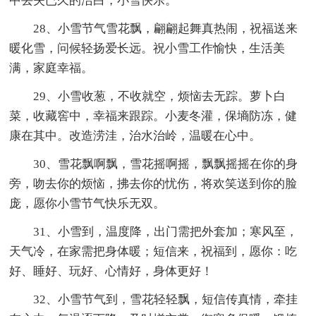
中丢失已久的洁白，小雪快乐。
28、小雪节气雪花飘，翩翩起舞真热闹，祝福送来
暖化雪，问候轻扬爱长远。祝小雪工作愉快，生活美
满，家庭幸福。
29、小雪收葱，不收就空，烦恼去无踪。萝卜白
菜，收藏窖中，幸福来跟踪。小麦冬灌，保墒防冻，健
康在其中。改造涝洼，治水治岭，温暖在心中。
30、雪花飘啊飘，雪花摇啊摇，飘飘摇摇在你的身
旁，吻去你的烦恼，拂去你的忧伤，将欢笑送到你的脸
庞，愿你小雪节气快乐无双。
31、小雪到，温度降，出门需把外套加；寒风至，
天气冷，在家需把身体暖；短信来，祝福到，愿你：吃
好、睡好、玩好、心情好，身体更好！
32、小雪节气到，雪花轻轻飘，短信传真情，牵挂