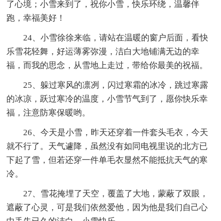
了心境；小雪来到了，祝你小雪，快乐环绕，温馨伴
跑，幸福美好！
24、小雪徐徐来临，请站在温暖的窗户后面，看快
乐雪花轻舞，好运薄雾弥漫，洁白大地铺满无边的幸
福，而我的思念，从雪地上走过，带给你最美的祝福。
25、躲过寒风的凛冽，闪过寒霜的冰冷，跳过寒露
的冰凉，跃过寒冷的温度，小雪节气到了，愿你快乐幸
福，注意防寒保暖哟。
26、今天是小雪，昨天还穿着一件套头毛衣，今天
就不行了。天气遽降，虽然没有如同电视里说的北方已
下起了雪，但若还穿一件单毛衣显然不能抵抗天气的寒
冷。
27、雪花掩埋了天空，覆盖了大地，蒙蔽了双眼，
遮蔽了心灵，可是我们依然爱他，因为他是我们自己心