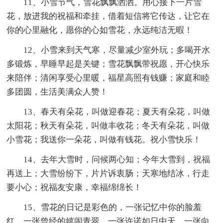
11、小雪节气，雪花飘飘洒洒。用心接下一片雪
花，放进我的祝福和牵挂，借着短信将它传达，让它在
你的心里融化，愿你的心如雪花，永远纯洁无暇！
12、小雪来到天气寒，尽量减少室外玩；多喝开水
多锻炼，早睡早起是关键；雪花飘飘带祝愿，开心快乐
来陪伴；清闲享受心里暖，福星高照有钱赚；家庭和睦
多团圆，生活美满众人赞！
13、春天有朵花，叫做迎春花；夏天有朵花，叫做
太阳花；秋天有朵花，叫做丰收花；冬天有朵花，叫做
小雪花；我送你一朵花，叫做有钱花。祝小雪快乐！
14、去年大雪时，问候两心知；今年大雪到，祝福
再送上；大雪纷纷下，片片诉衷肠；天寒地结冰，行走
要小心；祝福友安康，幸福绵绵长！
15、雪花的日记是彩色的，一张记忆中你的脸羞
红，一张曾经的嬉闹青翠，一张许诺如日中天，一张向