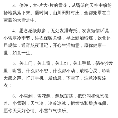
3、傍晚，大-片大-片的雪花，从昏暗的天空中纷纷
扬地飘落下来。霎时间，山川田野村庄，全都笼罩在白
蒙蒙的大雪之中。
4、思念感慨颇多，无处发泄寄托，发发短信诉说，
小雪寒冷季节，添衣保暖关键，早上勤加锻炼，饮食起
居规律，通宵熬夜谨记，开心生活如意，愿你健康一
世，如意一生。
5、关上门，关上窗，关上灯，关上手机，躺在沙发
里，听雪。什么都不想，什么都不动，放松心灵，聆听
天籁之声。打开手机，发信息，下雪了，注意冷暖添
衣！
6、小雪到，雪花飘，飘飘荡荡，把郁闷和忧愁覆
盖。小雪到，天气冷，冷冷冰冰，把烦恼和燥热冻僵。
愿你天天好心情。小雪节气快乐。