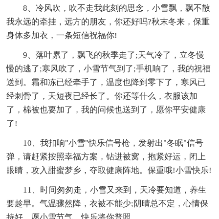
8、冷风吹，吹不走我此刻的思念，小雪飘，飘不散
我永远的牵挂，远方的朋友，你还好吗?秋末冬来，保重
身体多加衣，一条短信祝福你!
9、落叶累了，飘飞的秋季走了;天气冷了，立冬慢
慢的逃了;寒风吹了，小雪节气到了;手机响了，我的祝福
送到。霜和冻已经牵手了，温度也降到零下了，寒风已
经刺骨了，天短夜已经长了。你还等什么，衣服该加
了，棉被也要加了，我的问候也送到了，愿你平安健康
了!
10、我扣响"小雪"快乐信号枪，发射出"冬眠"信号
弹，请赶紧按照幸福方案，钻进被窝，抱紧好运，闭上
眼睛，攻入甜蜜梦乡，夺取健康阵地。保重哦!小雪快乐!
11、时间匆匆走，小雪又来到，天冷要知道，养生
要趁早。气温骤然降，衣被不能少;阴晴总不定，心情保
持好。愿小雪节气，快乐将你普照。