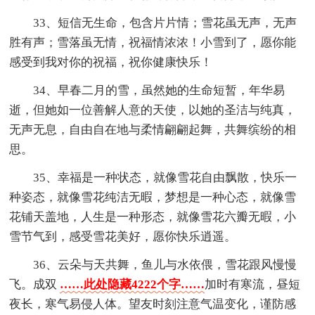
33、短信无生命，包含片片情；雪花虽无声，无声
胜有声；雪落虽无情，祝福情浓浓！小雪到了，愿你能
感受到我对你的祝福，祝你健康快乐！
34、早春二月的雪，虽然她的生命短暂，年华易
逝，但她如一位善解人意的天使，以她的圣洁与纯真，
无声无息，自由自在地与柔情翩翩起舞，共舞缤纷的相
思。
35、幸福是一种状态，就像雪花自由飘散，快乐一
种姿态，就像雪花纯洁无暇，梦想是一种心态，就像雪
花铺天盖地，人生是一种形态，就像雪花六瓣无暇，小
雪节气到，感受雪花美好，愿你快乐逍遥。
36、云朵与天共舞，鱼儿与水依偎，雪花跟风慢慢
飞。成双
……此处隐藏4222个字……
加时有寒流，昼短
夜长，寒气易侵人体。望友时刻注意气温变化，谨防感