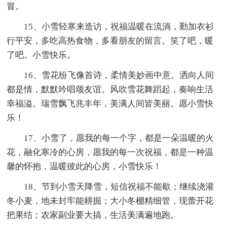
冒。
15、小雪轻寒来造访，祝福温暖在流淌，勤加衣衫
行平安，多吃高热食物，多看朋友的留言。笑了吧，暖
了吧。小雪快乐。
16、雪花纷飞像首诗，柔情美妙画中意。洒向人间
都是情，默默吟唱颂友谊。风吹雪花舞蹈起，奏响生活
幸福溢。瑞雪飘飞兆丰年，美满人间皆美丽。愿小雪快
乐！
17、小雪了，愿我的每一个字，都是一朵温暖的火
花，融化寒冷的心房，愿我的每一次祝福，都是一种温
馨的怀抱，温暖彼此的心房，小雪快乐！
18、节到小雪天降雪，短信祝福不能歇；继续浇灌
冬小麦，地未封牢能耕掘；大小冬棚精细管，现蕾开花
把果结；农家副业要大搞，生活美满遍地跑。