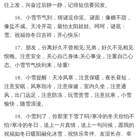
往上发，兴奋过后静一静，记得短信要回发。
16、小雪节气到，猜谜逗你笑。谜面：像糖不甜，
像盐不咸。天冷开花，最怕太阳娃娃。呵呵，谜底：
雪。祝福你冬日吉祥，开心快乐!
17、朋友，分离好久不曾相见;兄弟，好久不见相见
恨晚。注意安全，关心自己身体;关心事业，注重自己心
态。小雪节气快到来，珍重!
18、小雪提醒：天冷风寒，注意保暖，夜长昼短，
注意安眠，风寒劲冷，注意保健，室内久坐，注意通
风，出门远足，注意防冻，玩雪赏雪，注意抗寒，小雪
愉快，随雪浪漫。
19、小雪到了，你那里下雪了吗?寒冷的冬天你怕不
怕?寒冷的冬日，送上一片真情，送上一句问候，愿我的
祝福如冬日暖阳融化冰雪，祝快乐常伴、友谊长存、幸