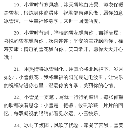
19、小雪时节寒风凛，冰天雪地白茫景。添衣保暖
踏雪花，锻炼身体溜滑冰。祝君健康迎风傲，愿你如意
冰雪洁。一生幸福终身享，来世一回潇洒度。
20、小雪时节到，祥瑞的雪花飘向你，吉祥满屋；
喜悦的雪花飘向你，欢喜连连；平安的雪花飘向你，福
寿安康；情谊的雪花飘向你，笑口常开。愿你天天开心
哦！
21、用热情将冰雪融化，用真心将北风拦下。岁月
如沙，小雪似花，我将幸福的阳光裹进电波里，让快乐
的祝福钻进你心里，温暖你的冬季，美丽你的心情。
22、小雪是一支笔，写就一行行的缠绵，每张仰望
的脸都映着思念；小雪是一把镰，收割珍藏一片片的回
忆，每双凝视的眼睛都看见永远。小雪快乐。
23、冰封了烦恼，风吹了忧愁，霜凝了苦累，雪美