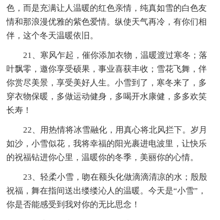
色，而是充满让人温暖的红色亲情，纯真如雪的白色友
情和那浪漫优雅的紫色爱情。纵使天气再冷，有你们相
伴，这个冬天温暖依旧。
21、寒风乍起，催你添加衣物，温暖渡过寒冬；落
叶飘零，邀你享受硕果，事业喜获丰收；雪花飞舞，伴
你赏尽美景，享受美好人生。小雪到了，寒冬来了，多
穿衣物保暖，多做运动健身，多喝开水康健，多多欢笑
长寿！
22、用热情将冰雪融化，用真心将北风拦下。岁月
如沙，小雪似花，我将幸福的阳光裹进电波里，让快乐
的祝福钻进你心里，温暖你的冬季，美丽你的心情。
23、轻柔小雪，吻在额头化做滴滴清凉的水；殷殷
祝福，舞在指间送出缕缕沁人的温暖。今天是“小雪”，
你是否能感受到我对你的无比思念！