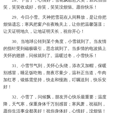
28、下雪了，心情好，雪花飘散惹人笑，农民伯伯
笑，笑笑收成好，你笑，笑笑没烦恼。愿你快乐！
29、今日小雪。天神把雪花在人间释放，是让你把
烦恼遗忘；寒风把窗户在夜晚关上，让你把温馨荡漾；
让天证明地久，让地证明天长，祝你开心！
30、当地球公转到某个角度，小雪就到了。当友情
的指针受到磁极吸引，思念就到了。当多情的电波插上
关怀的翅膀，问候就到了。温暖过冬，小雪快乐！
31、小雪节气到，关怀心头绕，添衣又加帽，保暖
别感冒，睡足饭吃饱，熬夜尽量少，温补正当道，牛肉
加红枣，锻炼需坚持，快走和慢跑，叮嘱送到，快乐安
好！
32、小雪了，问候飘，朋友开心快乐最重要；温度
降，天气寒，保重身体千万别感冒；寒风萧，祝福到，
愿你生活事业都美好！祝你身体好，心情好，没烦恼！