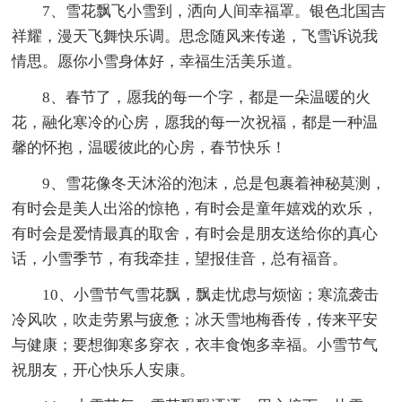
7、雪花飘飞小雪到，洒向人间幸福罩。银色北国吉
祥耀，漫天飞舞快乐调。思念随风来传递，飞雪诉说我
情思。愿你小雪身体好，幸福生活美乐道。
8、春节了，愿我的每一个字，都是一朵温暖的火
花，融化寒冷的心房，愿我的每一次祝福，都是一种温
馨的怀抱，温暖彼此的心房，春节快乐！
9、雪花像冬天沐浴的泡沫，总是包裹着神秘莫测，
有时会是美人出浴的惊艳，有时会是童年嬉戏的欢乐，
有时会是爱情最真的取舍，有时会是朋友送给你的真心
话，小雪季节，有我牵挂，望报佳音，总有福音。
10、小雪节气雪花飘，飘走忧虑与烦恼；寒流袭击
冷风吹，吹走劳累与疲惫；冰天雪地梅香传，传来平安
与健康；要想御寒多穿衣，衣丰食饱多幸福。小雪节气
祝朋友，开心快乐人安康。