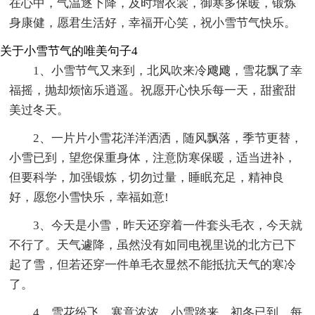
在心中，气温逐下降，及时增衣裳，御寒多保暖，锻炼
身康健，愿君生活好，幸福开心笑，祝小雪节气快乐。
关于小雪节气的唯美句子4
1、小雪节气又来到，北风吹来冷飕飕，雪花飘了幸
福摇，抛却烦恼乐逍遥。祝愿开心快乐每一天，甜蜜甜
美过冬天。
2、一片片小雪花洋洋洒洒，随风飘落，季节更替，
小雪已到，望您保重身体，注意防寒保暖，适当进补，
但要科学，加强锻炼，切勿过量，睡眠充足，精神良
好，愿您小雪快乐，幸福如意!
3、今天是小雪，昨天还穿着一件套头毛衣，今天就
不行了。天气遽降，虽然没有如同电视里说的北方已下
起了雪，但若还穿一件单毛衣显然不能抵抗天气的寒冷
了。
4、雪花纷飞，寒意浓浓，小雪踏来，初冬已到，每