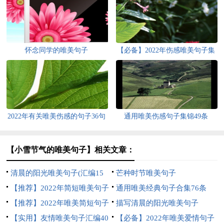
怀念同学的唯美句子
【必备】2022年伤感唯美句子集
锦69条
2022年有关唯美伤感的句子36句
通用唯美伤感句子集锦49条
【小雪节气的唯美句子】相关文章：
清晨的阳光唯美句子(汇编15
芒种时节唯美句子
篇)
【推荐】2022年简短唯美句子
通用唯美经典句子合集76条
锦集55条
【推荐】2022年唯美简短句子
描写清晨的阳光唯美句子
锦集70句
【实用】友情唯美句子汇编40
【必备】2022年唯美爱情句子