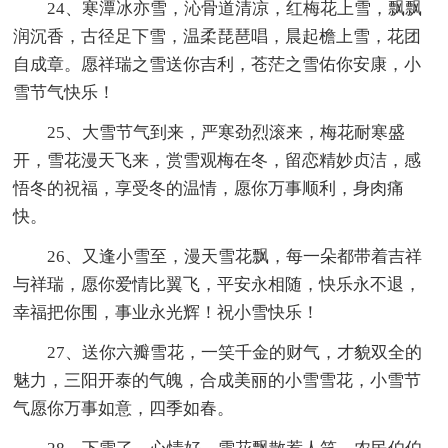
24、寒潭冰亦雪，沁骨道清凉，红梅花上雪，飘飘
润沉香，古径足下雪，温柔琵琶唱，晨起檐上雪，花团
自成章。愿祥瑞之雪送你吉利，苍茫之雪佑你安康，小
雪节气快乐！
25、大雪节气到来，严寒劲烈滚来，梅花耐寒盛
开，雪花漫天飞来，赏雪观梅在冬，留恋精妙贞洁，感
悟冬的祝福，享受冬的温情，愿你万事顺利，身肉痛
快。
26、又逢小雪至，漫天雪花飘，每一朵都带着吉祥
与祥瑞，愿你爱情比翼飞，平安永相随，快乐永不退，
幸福把你围，事业永光辉！祝小雪快乐！
27、送你六瓣雪花，一笑千金的财气，才貌双全的
魅力，三阳开泰的气魄，合成美丽的小雪雪花，小雪节
气愿你万事如意，四季如春。