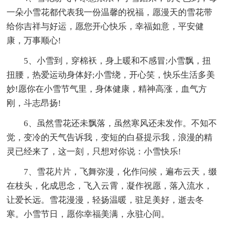
一朵小雪花都代表我一份温馨的祝福，愿漫天的雪花带
给你吉祥与好运，愿您开心快乐，幸福如意，平安健
康，万事顺心!
5、小雪到，穿棉袄，身上暖和不感冒;小雪飘，扭
扭腰，热爱运动身体好;小雪绕，开心笑，快乐生活多美
妙!愿你在小雪节气里，身体健康，精神高涨，血气方
刚，斗志昂扬!
6、虽然雪花还未飘落，虽然寒风还未发作。不知不
觉，变冷的天气告诉我，变短的白昼提示我，浪漫的精
灵已经来了，这一刻，只想对你说：小雪快乐!
7、雪花片片，飞舞弥漫，化作问候，遍布云天，缀
在枝头，化成思念，飞入云霄，凝作祝愿，落入流水，
让爱长远。雪花漫漫，轻扬温暖，驻足美好，逝去冬
寒。小雪节日，愿你幸福美满，永驻心间。