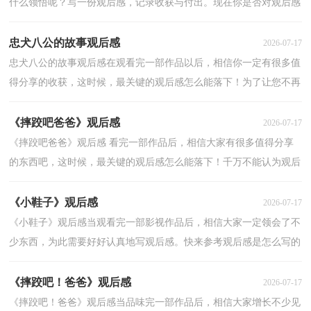
什么领悟呢？写一份观后感，记录收获与付出。现在你是否对观后感
一筹莫展呢？下面是小编为大家收集的我和我的父辈观...
忠犬八公的故事观后感
2026-07-17
忠犬八公的故事观后感在观看完一部作品以后，相信你一定有很多值
得分享的收获，这时候，最关键的观后感怎么能落下！为了让您不再
为写观后感头疼，以下是小编收集整理的忠犬八公的故事...
《摔跤吧爸爸》观后感
2026-07-17
《摔跤吧爸爸》观后感 看完一部作品后，相信大家有很多值得分享
的东西吧，这时候，最关键的观后感怎么能落下！千万不能认为观后
感随便应付就可以，下面是小编收集整理的《摔跤吧爸爸...
《小鞋子》观后感
2026-07-17
《小鞋子》观后感当观看完一部影视作品后，相信大家一定领会了不
少东西，为此需要好好认真地写观后感。快来参考观后感是怎么写的
吧，以下是小编帮大家整理的《小鞋子》观后感，仅供...
《摔跤吧！爸爸》观后感
2026-07-17
《摔跤吧！爸爸》观后感当品味完一部作品后，相信大家增长不少见