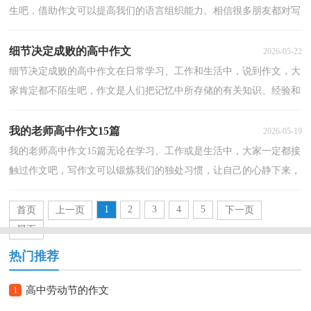
生吧，借助作文可以提高我们的语言组织能力。相信很多朋友都对写
作文感到非常苦恼吧，下面是小编为大家整理的期末考...
细节决定成败的高中作文
2026-05-22
细节决定成败的高中作文在日常学习、工作和生活中，说到作文，大
家肯定都不陌生吧，作文是人们把记忆中所存储的有关知识、经验和
思想用书面形式表达出来的记叙方式。那要怎么写好...
我的老师高中作文15篇
2026-05-19
我的老师高中作文15篇无论在学习、工作或是生活中，大家一定都接
触过作文吧，写作文可以锻炼我们的独处习惯，让自己的心静下来，
思考自己未来的方向。怎么写作文才能避免踩雷呢？下面...
1
2
3
4
5
首页
上一页
下一页
尾页
热门推荐
1
高中劳动节的作文