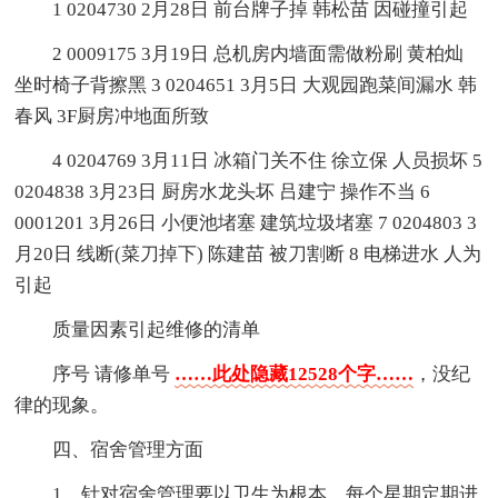
1 0204730 2月28日 前台牌子掉 韩松苗 因碰撞引起
2 0009175 3月19日 总机房内墙面需做粉刷 黄柏灿
坐时椅子背擦黑 3 0204651 3月5日 大观园跑菜间漏水 韩
春风 3F厨房冲地面所致
4 0204769 3月11日 冰箱门关不住 徐立保 人员损坏 5
0204838 3月23日 厨房水龙头坏 吕建宁 操作不当 6
0001201 3月26日 小便池堵塞 建筑垃圾堵塞 7 0204803 3
月20日 线断(菜刀掉下) 陈建苗 被刀割断 8 电梯进水 人为
引起
质量因素引起维修的清单
序号 请修单号
……此处隐藏12528个字……
，没纪
律的现象。
四、宿舍管理方面
1、针对宿舍管理要以卫生为根本，每个星期定期进