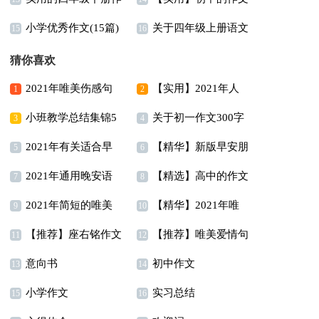
小学优秀作文(15篇)
关于四年级上册语文
文汇编十篇
300字集锦9篇
15
16
作文6篇
猜你喜欢
2021年唯美伤感句
【实用】2021年人
1
2
小班教学总结集锦5
关于初一作文300字
子摘录65句
生唯美的句子汇编95句
3
4
2021年有关适合早
【精华】新版早安朋
篇
锦集7篇
5
6
2021年通用晚安语
【精选】高中的作文
上发的早安心语朋友圈
友圈问候语摘录66句
7
8
2021年简短的唯美
【精华】2021年唯
录朋友圈锦集62句
400字5篇
合集58条
9
10
【推荐】座右铭作文
【推荐】唯美爱情句
简短句子汇编49句
美的早安朋友圈问候语
11
12
意向书
初中作文
汇总9篇
子38句
13
集合45句
14
小学作文
实习总结
15
16