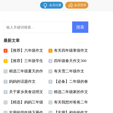
会员注册
会员登录
最新文章
【推荐】六年级作文
有关四年级寒假作文
1
2
【推荐】三年级学生
四年级春天作文300
300字锦集8篇
7篇
3
4
精选三年级夏天的作
有关雪二年级作文
作文8篇
字集锦八篇
5
6
妈妈的话题作文
【必备】二年级的春
文合集7篇
300字汇总五篇
7
8
关于家乡美食说明文
精选二年级家的作文
天作文合集5篇
9
10
【精选】妈妈三年级
有关我想对爸爸二年
300字三篇
11
12
实用的四年级下册作
【实用】初中的作文
作文300字集锦9篇
级作文汇编九篇
13
14