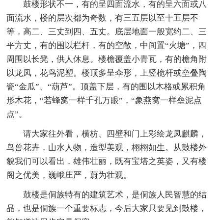
鼓楼形状不一，有的呈四面流水，有的呈六面或八
面流水，楼的层次都为奇数，有三五层以至十五层不
等，高二、三丈到四、五丈。底层地面一般宽约二、三
平方丈，有的围以栏杆，有的空敞，中间置“火塘”，四
周围以长凳，供人休息。楼檐覆盖小青瓦，有的檐角附
以龙凤，花鸟泥塑。楼顶多呈伞形，上竖桅杆或垒叠陶
瓷“金瓜”、“葫芦”。顶盖下层，有的围以木格或累积角
形木花，“若蜂窝一样千孔万眼”，“象燕窝一样垒泥点
点”。
请大家往外看，横枋、四壁和门上彩绘龙凤麒麟，
鸟兽花卉，山水人物，造型美观，栩栩如生。从鼓楼外
貌我们可以看出，雄伟壮丽，既有宝塔之英姿，又有楼
阁之优美，巍峨庄严，蔚为壮观。
鼓楼是侗族特有的建筑艺术，是侗族人民智慧的结
晶，也是侗族一个重要标志，今后大家只要见到鼓楼，