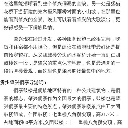
在这里能清晰看到整个肇兴侗寨的全貌。另一处是猛猫
花桥下游新建的第六座风雨桥对面的小山坡，在那里也
能看到肇兴的全景。晚上可以看看肇兴的大歌演出，更
好得感受一下侗族风情。
肇兴现在经过开发，各种服务设施已经很完善，吃
饭和住宿都不用担心，但是建议在旅游旺季最好还是提
前预定较好。从义团鼓楼旁边的水泥桥开始一直到仁团
鼓楼这一段，是肇兴的重点保护地带，也是最漂亮的一
段吊脚楼景观，而这里也是肇兴购物最集中的地方。
贵州肇兴侗寨导游词5
侗寨鼓楼是侗族地区特有的一种公共建筑物，是侗
寨的标志。肇兴侗寨作为全国最大的侗寨，鼓楼也是肇
兴侗寨最主要的特色景点，肇兴侗寨鼓楼景点由五大团
鼓楼组成。仁团鼓楼：七重檐八角攒尖顶，高21.7米，
占地面积60平方米;义团鼓楼：十一重檐八角攒尖顶，高