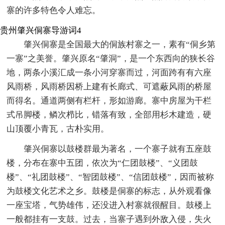
寨的许多特色令人难忘。
贵州肇兴侗寨导游词4
肇兴侗寨是全国最大的侗族村寨之一，素有“侗乡第
一寨”之美誉。肇兴原名“肇洞”，是一个东西向的狭长谷
地，两条小溪汇成一条小河穿寨而过，河面跨有有六座
风雨桥，风雨桥因桥上建有长廊式、可遮蔽风雨的桥屋
而得名。通道两侧有栏杆，形如游廊。寨中房屋为干栏
式吊脚楼，鳞次栉比，错落有致，全部用杉木建造，硬
山顶覆小青瓦，古朴实用。
肇兴侗寨以鼓楼群最为著名，一个寨子就有五座鼓
楼，分布在寨中五团，依次为“仁团鼓楼”、“义团鼓
楼”、“礼团鼓楼”、“智团鼓楼”、“信团鼓楼”，因而被称
为鼓楼文化艺术之乡。鼓楼是侗寨的标志，从外观看像
一座宝塔，气势雄伟，还没进入村寨就很醒目。鼓楼上
一般都挂有一支鼓。过去，当寨子遇到外敌入侵，失火