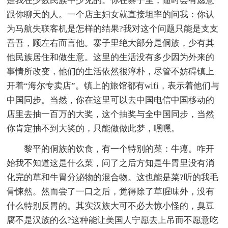
是我在少数民族中少见的。你在寨子里，随时会有愿意
跟你聊天的人。一个店主妇女就直接坦率的问我：你认
为马航失联客机是怎样的结果?我对这个问题只能是支支
吾吾，顾左右而言他。寨子里绝大部分是侗族，少有其
他民族居住和做生意。这里的生活没有多少因为外来的
事情所改变，他们的生活依然很淳朴，尽管不妨碍镇上
开着“海尔专卖店”。镇上的旅馆都有wifi，表示着他们与
中国同步。当然，你在这里可以去中国电信中国移动的
店里去抽一百万的大奖，这个抽奖与全中国同步，当然
你肯定抽不到大奖的，只能做做此梦，嘿嘿。
黎平的侗族的饮食，有一个特别的菜：牛瘪。咋开
始我不知道这是什么菜，问了之后方知是牛胃里没有消
化完的草和牛胃分泌物的混合物。这也能是菜?听的我毛
骨悚然。然而尝了一口之后，觉得除了草腥味外，没有
什么特别反胃的。其实汉族大可不必大惊小怪的，臭豆
腐不是汉族的么?这种能让美国人宁愿去上吊而不愿意吃