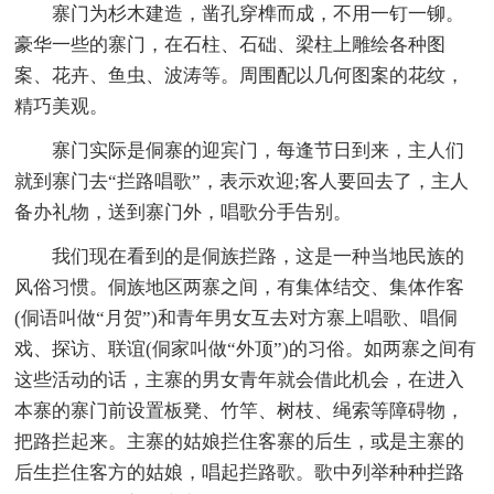
寨门为杉木建造，凿孔穿榫而成，不用一钉一铆。
豪华一些的寨门，在石柱、石础、梁柱上雕绘各种图
案、花卉、鱼虫、波涛等。周围配以几何图案的花纹，
精巧美观。
寨门实际是侗寨的迎宾门，每逢节日到来，主人们
就到寨门去“拦路唱歌”，表示欢迎;客人要回去了，主人
备办礼物，送到寨门外，唱歌分手告别。
我们现在看到的是侗族拦路，这是一种当地民族的
风俗习惯。侗族地区两寨之间，有集体结交、集体作客
(侗语叫做“月贺”)和青年男女互去对方寨上唱歌、唱侗
戏、探访、联谊(侗家叫做“外顶”)的习俗。如两寨之间有
这些活动的话，主寨的男女青年就会借此机会，在进入
本寨的寨门前设置板凳、竹竿、树枝、绳索等障碍物，
把路拦起来。主寨的姑娘拦住客寨的后生，或是主寨的
后生拦住客方的姑娘，唱起拦路歌。歌中列举种种拦路