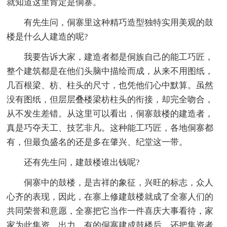
就知道这里肯定是侗寨。
有先生问，侗寨里这种精巧造型独特实用美观的鼓
楼是什么人建造的呢?
我要告诉大家，建造者都是侗族自己的能工巧匠，
整个建筑都是在他们头脑中描绘而成，从来不用图纸，
几百根梁、枋、柱头的尺寸，也凭他们心中默算。虽然
没有图纸，但层层叠楼梁枋柱头的衔接，却完全吻合，
从不发生差错。从这里可以看出，侗寨鼓楼的建造者，
真是巧夺天工、技艺非凡。这种能工巧匠，各地侗寨都
有，但最负盛名的还是多在肇兴、纪堂这一带。
还有先生问，建鼓楼谁出钱呢?
侗寨中的鼓楼，是吉祥的象征，兴旺的标志，众人
心齐的表现，因此，在寨上修建鼓楼就成了全寨人们的
共同荣誉和意愿，全寨把它当作一件喜庆大事看待，家
家为此集资、出力，有的侗寨建成鼓楼后，还把集资者