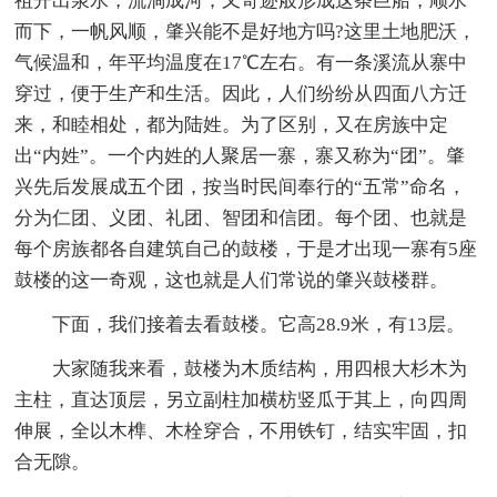
祖开出泉水，流淌成河，又奇迹般形成这条巨船，顺水
而下，一帆风顺，肇兴能不是好地方吗?这里土地肥沃，
气候温和，年平均温度在17℃左右。有一条溪流从寨中
穿过，便于生产和生活。因此，人们纷纷从四面八方迁
来，和睦相处，都为陆姓。为了区别，又在房族中定
出“内姓”。一个内姓的人聚居一寨，寨又称为“团”。肇
兴先后发展成五个团，按当时民间奉行的“五常”命名，
分为仁团、义团、礼团、智团和信团。每个团、也就是
每个房族都各自建筑自己的鼓楼，于是才出现一寨有5座
鼓楼的这一奇观，这也就是人们常说的肇兴鼓楼群。
下面，我们接着去看鼓楼。它高28.9米，有13层。
大家随我来看，鼓楼为木质结构，用四根大杉木为
主柱，直达顶层，另立副柱加横枋竖瓜于其上，向四周
伸展，全以木榫、木栓穿合，不用铁钉，结实牢固，扣
合无隙。