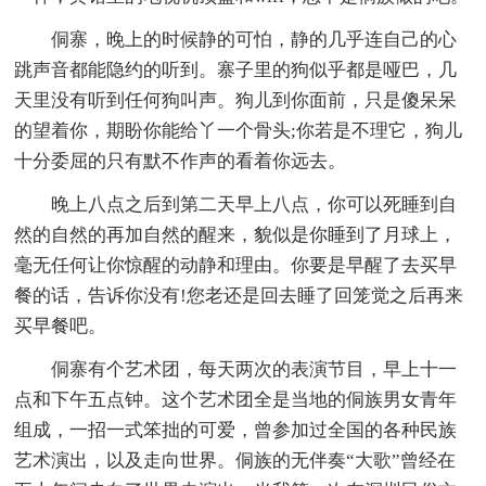
侗寨，晚上的时候静的可怕，静的几乎连自己的心
跳声音都能隐约的听到。寨子里的狗似乎都是哑巴，几
天里没有听到任何狗叫声。狗儿到你面前，只是傻呆呆
的望着你，期盼你能给丫一个骨头;你若是不理它，狗儿
十分委屈的只有默不作声的看着你远去。
晚上八点之后到第二天早上八点，你可以死睡到自
然的自然的再加自然的醒来，貌似是你睡到了月球上，
毫无任何让你惊醒的动静和理由。你要是早醒了去买早
餐的话，告诉你没有!您老还是回去睡了回笼觉之后再来
买早餐吧。
侗寨有个艺术团，每天两次的表演节目，早上十一
点和下午五点钟。这个艺术团全是当地的侗族男女青年
组成，一招一式笨拙的可爱，曾参加过全国的各种民族
艺术演出，以及走向世界。侗族的无伴奏“大歌”曾经在