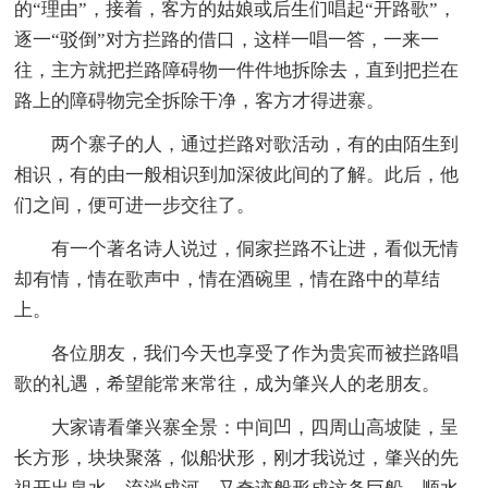
的“理由”，接着，客方的姑娘或后生们唱起“开路歌”，
逐一“驳倒”对方拦路的借口，这样一唱一答，一来一
往，主方就把拦路障碍物一件件地拆除去，直到把拦在
路上的障碍物完全拆除干净，客方才得进寨。
两个寨子的人，通过拦路对歌活动，有的由陌生到
相识，有的由一般相识到加深彼此间的了解。此后，他
们之间，便可进一步交往了。
有一个著名诗人说过，侗家拦路不让进，看似无情
却有情，情在歌声中，情在酒碗里，情在路中的草结
上。
各位朋友，我们今天也享受了作为贵宾而被拦路唱
歌的礼遇，希望能常来常往，成为肇兴人的老朋友。
大家请看肇兴寨全景：中间凹，四周山高坡陡，呈
长方形，块块聚落，似船状形，刚才我说过，肇兴的先