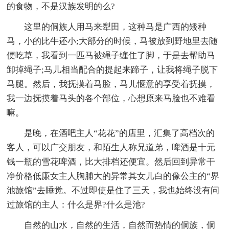
的食物，不是汉族发明的么?
这里的侗族人用马来犁田，这种马是广西的矮种
马，小的比牛还小;大部分的时候，马被放到野地里去随
便吃草，我看到一匹马被绳子缠住了脚，于是去帮助马
卸掉绳子;马儿相当配合的提起来蹄子，让我将绳子脱下
马腿。然后，我抚摸着马脸，马儿惬意的享受着抚摸，
我一边抚摸着马头的各个部位，心想原来马脸也不难看
嘛。
是晚，在酒吧主人“花花”的店里，汇集了高档次的
客人，可以广交朋友，和陌生人称兄道弟，啤酒是十元
钱一瓶的雪花啤酒，比大排档还便宜。然后回到异常干
净价格低廉女主人胸脯大的异常其女儿白的像公主的“界
池旅馆”去睡觉。不过即使是住了三天，我也始终没有问
过旅馆的主人：什么是界?什么是池?
自然的山水，自然的生活，自然而热情的侗族，侗