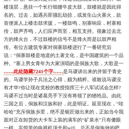
楼顶层，悬挂一个长行细腰牛皮大鼓，鼓楼就是因此得
名的。过去，如遇兵匪骚乱劫掠，或发生山火寨火，款
首便派人上楼击鼓求援，一楼鼓鸣，别寨响应，村寨相
传，鼓声齐鸣，人们应声而至，相互支持。很象过去北
方的烽火台，不过鼓楼的信号不是烽火而是以鼓声相
传。有位古建筑专家对侗寨鼓楼进行了一番研究后
说：“侗寨鼓楼是地道的土著文化，是中国建筑的一个品
种。”寨上男女青年为大家演唱的是侗族大歌，大歌是一
……此处隐藏7241个字……
是马谡讲出来的并留于青史
的。马谡学孙子兵法之心得，颇为精粹。谁敢说马谡没
有才华?你让现在党校的教授指挥三十八军试试会怎样?
马谡不过当时是诸葛亮手下没有将领了的牺牲品。由此
三国之后，侗族和汉族和好，此是明证。延至现在，“哇
哈哈”充斥侗族乡里，绝不是银匠做出来的，正如当今我
面对正在卸货的大卡车上装的满车的“矿泉水”只有傻眼
一样，宾馆里的电视机顶盒和wifi，总不是侗族做的吧。