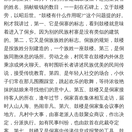
的姓名、捐献银钱的数目，一一刻在石碑上，立于鼓楼
旁，以昭后世。“鼓楼有什么作用呢?”这个问题提的好。
刚才我讲过，第一、它是侗寨的标志，看到鼓楼就意味
着进入了侗乡。因为别的民族村寨是没有类似的建筑
的。第二，它又是侗族族姓的标志。侗族的规矩，鼓楼
是按族姓分别建造的，一个族姓一座鼓楼。第三，是侗
族同胞休息的场所。劳动之余，村民常在鼓楼内外休息
乘凉或烤火聊天。有时围听长者讲述民族优美的民间传
说，接受传统教育。第四、是年轻人社交的场合，小伙
子们常在那儿围圈踩堂，跳起欢乐的歌舞，等待浓妆艳
抹的姑娘来寻找他们的意中人。第五、鼓楼又是侗家接
待客人的所在，逢年过节，侗家喜欢集体相互走访，届
时人山人海、热闹非凡。第六、鼓楼是侗家集会议事的
地方。凡村中大事，由寨老派人击鼓聚众商议，作出决
定，分派执行。如有民事纠纷，也由款首在此裁夺定
案。第七、鼓楼又是侗寨中传递信息或报警的工具。鼓