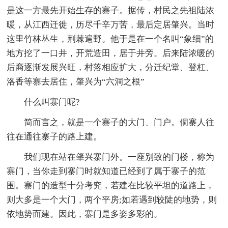
是这一方最先开始生存的寨子。据传，村民之先祖陆浓
暖，从江西迁徙，历尽千辛万苦，最后定居肇兴。当时
这里竹林丛生，荆棘遍野。他于是在一个名叫“象细”的
地方挖了一口井，开荒造田，居于井旁。后来陆浓暖的
后裔逐渐发展兴旺，村落相应扩大，分迁纪堂、登杠、
洛香等寨去居住，肇兴为“六洞之根”
什么叫寨门呢?
简而言之，就是一个寨子的大门、门户。侗寨人往
往在通往寨子的路上建。
我们现在站在肇兴寨门外。一座别致的门楼，称为
寨门，当你走到寨门时就知道已经到了属于寨子的范
围。寨门的造型十分考究，若建在比较平坦的道路上，
则大多是一个大门，两个平房;如若遇到较陡的地势，则
依地势而建。因此，寨门是多姿多彩的。