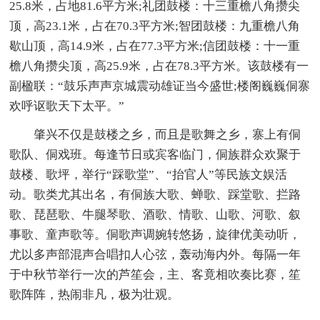
25.8米，占地81.6平方米;礼团鼓楼：十三重檐八角攒尖
顶，高23.1米，占在70.3平方米;智团鼓楼：九重檐八角
歇山顶，高14.9米，占在77.3平方米;信团鼓楼：十一重
檐八角攒尖顶，高25.9米，占在78.3平方米。该鼓楼有一
副楹联：“鼓乐声声京城震动雄证当今盛世;楼阁巍巍侗寨
欢呼讴歌天下太平。”
肇兴不仅是鼓楼之乡，而且是歌舞之乡，寨上有侗
歌队、侗戏班。每逢节日或宾客临门，侗族群众欢聚于
鼓楼、歌坪，举行“踩歌堂”、“抬官人”等民族文娱活
动。歌类尤其出名，有侗族大歌、蝉歌、踩堂歌、拦路
歌、琵琶歌、牛腿琴歌、酒歌、情歌、山歌、河歌、叙
事歌、童声歌等。侗歌声调婉转悠扬，旋律优美动听，
尤以多声部混声合唱扣人心弦，轰动海内外。每隔一年
于中秋节举行一次的芦笙会，主、客竟相吹奏比赛，笙
歌阵阵，热闹非凡，极为壮观。