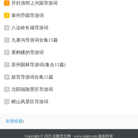
2
开封清明上河园导游词
3
泰州乔园导游词
4
八达岭长城导游词
5
九寨沟导游词合集15篇
6
黄鹤楼的导游词
7
苏州园林导游词(集合15篇)
8
故宫导游词合集15篇
9
沈阳福陵景区导游词
10
崂山风景区导游词
:
友情链接
Copyright © 2025
佳聚范文网
www.sjiaju.com 版权所有