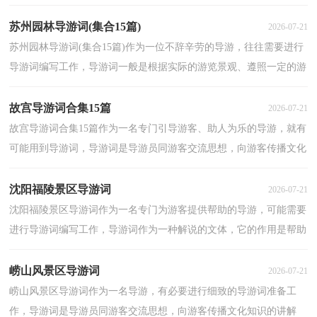
导游词应该怎么写呢？下面是小编整理的黄鹤楼的导...
苏州园林导游词(集合15篇)
2026-07-21
苏州园林导游词(集合15篇)作为一位不辞辛劳的导游，往往需要进行
导游词编写工作，导游词一般是根据实际的游览景观、遵照一定的游
览路线、模拟游览活动而创作的。那么优秀的导游...
故宫导游词合集15篇
2026-07-21
故宫导游词合集15篇作为一名专门引导游客、助人为乐的导游，就有
可能用到导游词，导游词是导游员同游客交流思想，向游客传播文化
知识的讲解词。那么导游词应该怎么写才更有条理呢...
沈阳福陵景区导游词
2026-07-21
沈阳福陵景区导游词作为一名专门为游客提供帮助的导游，可能需要
进行导游词编写工作，导游词作为一种解说的文体，它的作用是帮助
游客在旅游的同时更好地理解所旅游的景点包含的文...
崂山风景区导游词
2026-07-21
崂山风景区导游词作为一名导游，有必要进行细致的导游词准备工
作，导游词是导游员同游客交流思想，向游客传播文化知识的讲解