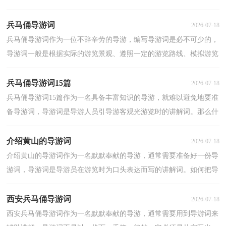
词。导游词应该怎么写才好呢？以下是小编整理的崂山风景...
兵马俑导游词
2026-07-18
兵马俑导游词作为一位不辞辛劳的导游，编写导游词是必不可少的，
导游词一般是根据实际的游览景观、遵照一定的游览路线、模拟游览
活动而创作的。那么大家知道正规的导游词是怎么...
兵马俑导游词15篇
2026-07-18
兵马俑导游词15篇作为一名具备丰富知识的导游，就难以避免地要准
备导游词，导游词是导游人员引导游客观光游览时的讲解词。那么什
么样的导游词才是好的呢？以下是小编精心整理的兵...
介绍黄山的导游词
2026-07-18
介绍黄山的导游词作为一名默默奉献的导游，通常需要准备好一份导
游词，导游词是导游员在游览时为口头表达而写的讲解词。如何把导
游词做到重点突出呢？下面是小编精心整理的介绍黄...
西安兵马俑导游词
2026-07-18
西安兵马俑导游词作为一名默默奉献的导游，通常需要用到导游词来