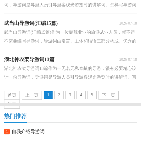
词，导游词是导游人员引导游客观光游览时的讲解词。怎样写导游词
才更能起到其作用呢？以下是小编帮大家整理的青岛导...
武当山导游词(汇编15篇)
2026-07-18
武当山导游词(汇编15篇)作为一位兢兢业业的旅游从业人员，就不得
不需要编写导游词，导游词由引言、主体和结语三部分构成。优秀的
导游词都具备一些什么特点呢？以下是小编精心整理...
湖北神农架导游词13篇
2026-07-18
湖北神农架导游词13篇作为一无名无私奉献的导游，很有必要精心设
计一份导游词，导游词是导游人员引导游客观光游览时的讲解词。写
导游词需要注意哪些格式呢？以下是小编为大家整理...
1
2
3
4
5
首页
上一页
下一页
尾页
热门推荐
1
自我介绍导游词