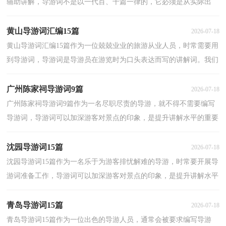
辅助讲解，导游词不是以一代百、千篇一律的，它必须是从实际出
发，因人、因时而异，有针对性的。那么应当如何写导游词...
黄山导游词汇编15篇
2026-07-18
黄山导游词汇编15篇作为一位兢兢业业的旅游从业人员，时常需要用
到导游词，导游词是导游员在游览时为口头表达而写的讲解词。我们
应该怎么写导游词呢？以下是小编帮大家整理的黄山...
广州陈家祠导游词9篇
2026-07-18
广州陈家祠导游词9篇作为一名尽职尽责的导游，就不得不需要编写
导游词，导游词可以加深游客对景点的印象，是提升讲解水平的重要
工具。那么应当如何写导游词呢？以下是小编精心整理...
沈园导游词15篇
2026-07-18
沈园导游词15篇作为一名乐于为游客排忧解难的导游，时常要开展导
游词准备工作，导游词可以加深游客对景点的印象，是提升讲解水平
的重要工具。那么写导游词需要注意哪些问题呢？以下...
青岛导游词15篇
2026-07-18
青岛导游词15篇作为一位出色的导游人员，通常会被要求编写导游