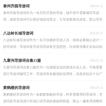
泰州乔园导游词
2026-07-22
泰州乔园导游词作为一名尽职尽责的导游，就不得不需要编写导游
词，借助导游词可以更好地宣传景点，引导游客观光游览。那么写导
游词需要注意哪些问题呢？以下是小编收集整理的泰州乔...
八达岭长城导游词
2026-07-22
八达岭长城导游词作为一名可信赖的导游人员，很有必要精心设计一
份导游词，导游词是导游员同游客交流思想，向游客传播文化知识的
讲解词。那么问题来了，导游词应该怎么写？以下是小编...
九寨沟导游词合集15篇
2026-07-22
九寨沟导游词合集15篇作为一位兢兢业业的旅游从业人员，可能需要
进行导游词编写工作，导游词具有极强的实用性，涉及的知识十分广
泛。那么你有了解过导游词吗？以下是小编为大家整理...
黄鹤楼的导游词
2026-07-21
黄鹤楼的导游词作为一名默默奉献的导游，时常需要用到导游词，导
游词是导游员进行实地口语导游的基础和前提。那么一遍条理清晰的