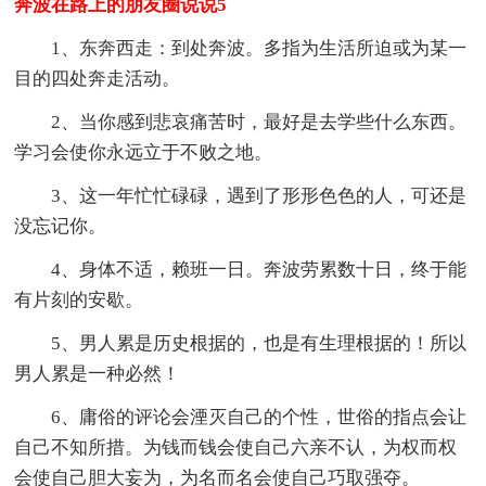
奔波在路上的朋友圈说说5
1、东奔西走：到处奔波。多指为生活所迫或为某一
目的四处奔走活动。
2、当你感到悲哀痛苦时，最好是去学些什么东西。
学习会使你永远立于不败之地。
3、这一年忙忙碌碌，遇到了形形色色的人，可还是
没忘记你。
4、身体不适，赖班一日。奔波劳累数十日，终于能
有片刻的安歇。
5、男人累是历史根据的，也是有生理根据的！所以
男人累是一种必然！
6、庸俗的评论会湮灭自己的个性，世俗的指点会让
自己不知所措。为钱而钱会使自己六亲不认，为权而权
会使自己胆大妄为，为名而名会使自己巧取强夺。