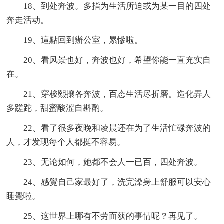
18、到处奔波。多指为生活所迫或为某一目的四处
奔走活动。
19、這點回到辦公室，累慘啦。
20、看风景也好，奔波也好，希望你能一直充实自
在。
21、穿梭熙攘各奔波，百态生活尽折磨。造化弄人
多蹉跎，甜蜜酸涩自斟酌。
22、看了很多夜晚和凌晨还在为了生活忙碌奔波的
人，才发现每个人都挺不容易。
23、无论如何，她都不会人一已百，四处奔波。
24、感覺自己家最好了，洗完澡身上舒服可以安心
睡覺啦。
25、这世界上哪有不劳而获的事情呢？再见了。