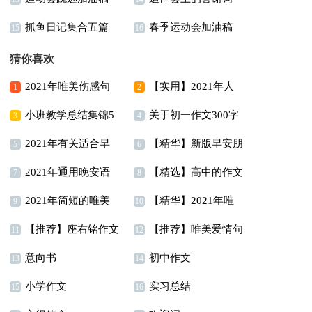
抓鱼日记集合五篇
春季运动会加油稿
(集锦15篇)
15篇
15
16
(集锦15篇)
猜你喜欢
2021年唯美伤感句
【实用】2021年人
1
2
小班教学总结集锦5
关于初一作文300字
子摘录65句
生唯美的句子汇编95句
3
4
2021年有关适合早
【精华】新版早安朋
篇
锦集7篇
5
6
2021年通用晚安语
【精选】高中的作文
上发的早安心语朋友圈
友圈问候语摘录66句
7
8
2021年简短的唯美
【精华】2021年唯
录朋友圈锦集62句
400字5篇
合集58条
9
10
【推荐】座右铭作文
【推荐】唯美爱情句
简短句子汇编49句
美的早安朋友圈问候语
11
12
意向书
初中作文
汇总9篇
子38句
13
集合45句
14
小学作文
实习总结
15
16