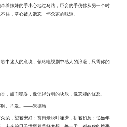
她牵着妹妹的手小心地过马路，臣妾的手仿佛从另一个时
抓不住，掌心被人遗忘，怀念家的味道。
。
诗歌中迷人的意境，领略电视剧中感人的浪漫，只需你的
。
的香，甜而稳妥，像记得分明的块乐，像忘却的忧愁。
溶解、挥发。——朱德庸
荷朵朵，望君安好；赏街景秋叶潇潇，祈君如意；忆当年
语，未来的日子憧憬着美好梦想，每一天，都有你的携手