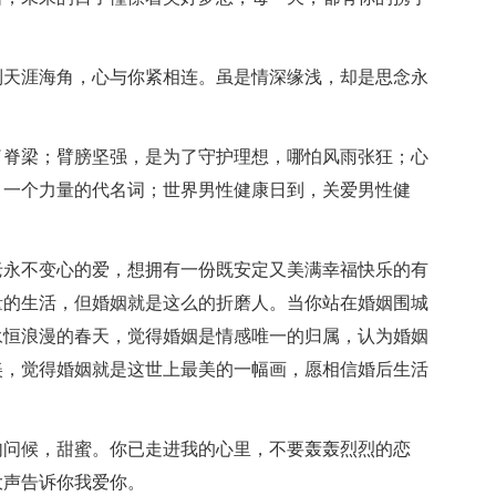
到天涯海角，心与你紧相连。虽是情深缘浅，却是思念永
了脊梁；臂膀坚强，是为了守护理想，哪怕风雨张狂；心
，一个力量的代名词；世界男性健康日到，关爱男性健
！
老永不变心的爱，想拥有一份既安定又美满幸福快乐的有
量的生活，但婚姻就是这么的折磨人。当你站在婚姻围城
永恒浪漫的春天，觉得婚姻是情感唯一的归属，认为婚姻
美，觉得婚姻就是这世上最美的一幅画，愿相信婚后生活
句问候，甜蜜。你已走进我的心里，不要轰轰烈烈的恋
大声告诉你我爱你。