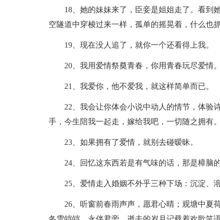
18、她的妹妹来了，臣妾是姐姐走了。看到
空隧道中穿梭过来一样，孤单的摇晃着，什么也
19、现在没人追了，就你一个还看得上我。
20、我用爱情祭奠青春，你用青春玩尽爱情
21、我爱你，他不爱我，就这样简单而已。
22、我会让你体会小说中动人的情节，体验
手，今生陪我一起走，嫁给我吧，一切随之拥有
23、如果拥有了爱情，就别去碰暧昧。
24、回忆这东西若是有气味的话，那是樟脑
25、爱情走入婚姻不外乎三种下场：沉淀、
26、听窗前春雨声声，愿君心晴；观塘中夏
冬雪皑皑，永伴君旁。逝去的岁月记载着欢歌笑