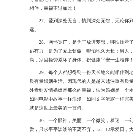
相伴，幸福不过如此！
27、爱到深处无言，情到深处无怨，无论你
远。
28、胸怀宽广，是为了放进梦想，哪怕压弯
跳有力，是为了爱上骄傲，哪怕地久天长；男人
康，别因操劳累坏了身体。祝健康平安一生相伴
29、每个人都想得到一份天长地久能相伴到
质有量婚姻生活。因现代的人是越来越注重有质
外看到爱情婚姻是那么的幸福，认为婚姻是一个
如同电影中故事一样浪漫，如同文字流露一样完
就是这世上最美的一首诗。
30、一个眼神，美丽；一个微笑，着迷；一
爱，只求平平淡淡的不离不弃，12、12示爱日，