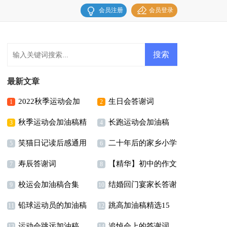
会员注册
会员登录
最新文章
2022秋季运动会加
生日会答谢词
1
2
秋季运动会加油稿精
长跑运动会加油稿
油稿
3
4
笑猫日记读后感通用
二十年后的家乡小学
选15篇
5
6
寿辰答谢词
【精华】初中的作文
15篇
作文
7
8
校运会加油稿合集
结婚回门宴家长答谢
300字合集八篇
9
10
铅球运动员的加油稿
跳高加油稿精选15
15篇
词
11
12
运动会跳远加油稿
追悼会上的答谢词
篇
13
14