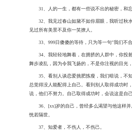
31、人的一生，都有一些说不出的秘密，和
32、我见过春山如黛不如你眉眼，我听过秋
见过所有美景不及你一笑撩人。
33、999日傻傻的等待，只为等一句"我们不合
34、我轻轻地舞着，在拥挤的人群中，你投
舞步凌乱，因为令我飞扬的，不是你注视的目光
35、看别人谈恋爱挑肥拣瘦，我们暗说，不
总觉得没人能配得上自己。看到别人取得成功时
说，他们不努力。自己取得成功时，会说这是自
36、[xx]岁的自己，曾经多么渴望与他这
恍若隔世。
37、知爱者，不伤人，不伤己。