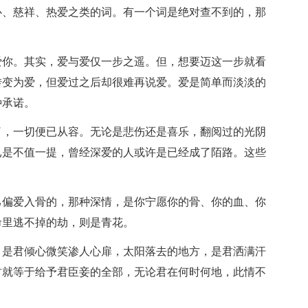
心、慈祥、热爱之类的词。有一个词是绝对查不到的，那
爱你。其实，爱与爱仅一步之遥。但，想要迈这一步就看
转变为爱，但爱过之后却很难再说爱。爱是简单而淡淡的
种承诺。
了，一切便已从容。无论是悲伤还是喜乐，翻阅过的光阴
已是不值一提，曾经深爱的人或许是已经成了陌路。这些
己偏爱入骨的，那种深情，是你宁愿你的骨、你的血、你
命里逃不掉的劫，则是青花。
，是君倾心微笑渗人心扉，太阳落去的地方，是君洒满汗
君就等于给予君臣妾的全部，无论君在何时何地，此情不