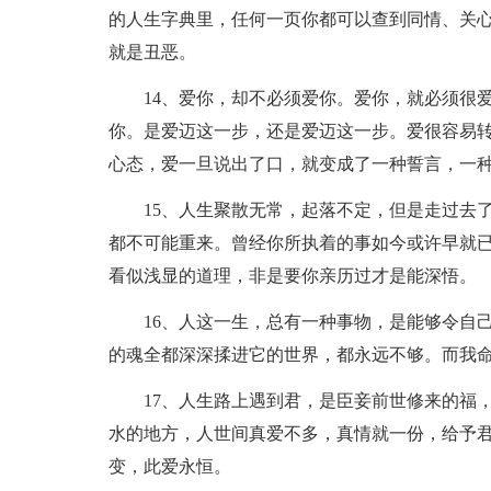
的人生字典里，任何一页你都可以查到同情、关
就是丑恶。
14、爱你，却不必须爱你。爱你，就必须很
你。是爱迈这一步，还是爱迈这一步。爱很容易
心态，爱一旦说出了口，就变成了一种誓言，一
15、人生聚散无常，起落不定，但是走过去
都不可能重来。曾经你所执着的事如今或许早就
看似浅显的道理，非是要你亲历过才是能深悟。
16、人这一生，总有一种事物，是能够令自
的魂全都深深揉进它的世界，都永远不够。而我
17、人生路上遇到君，是臣妾前世修来的福
水的地方，人世间真爱不多，真情就一份，给予
变，此爱永恒。