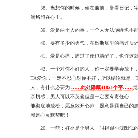
38、当想你的时候，坐在窗前，翻看日记，
滴烙印在心里。
39、爱是两个人的事，一个人无法演绎也不
40、要有多少的勇气，在歇斯底里的痛过后
41、爱是心痛，痛过了便也清醒了，也许这
42、一个对你不好的人，你一定要学会放下
TA爱你，一定不忍心对你不好，所以结论就是，
人，有什么必要为
……此处隐藏41821个字……
觉
亲切感，男人可以不英俊但是一定要有责任心…
能彻底地放松，愿意敞开心扉，愿意暴露自己的
就是心灵默契吧！
20、一菲：好歹是个男人，叫得跟小沈阳似