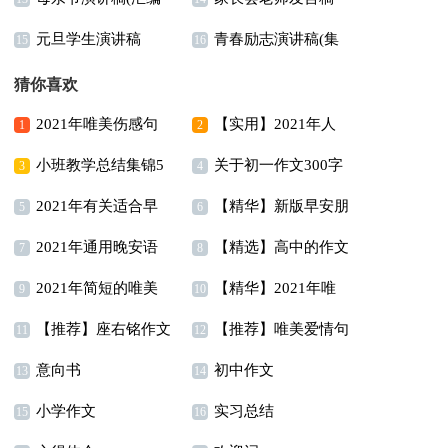
篇）
元旦学生演讲稿
青春励志演讲稿(集
15篇)
15
16
合15篇)
猜你喜欢
2021年唯美伤感句
【实用】2021年人
1
2
小班教学总结集锦5
关于初一作文300字
子摘录65句
生唯美的句子汇编95句
3
4
2021年有关适合早
【精华】新版早安朋
篇
锦集7篇
5
6
2021年通用晚安语
【精选】高中的作文
上发的早安心语朋友圈
友圈问候语摘录66句
7
8
2021年简短的唯美
【精华】2021年唯
录朋友圈锦集62句
400字5篇
合集58条
9
10
【推荐】座右铭作文
【推荐】唯美爱情句
简短句子汇编49句
美的早安朋友圈问候语
11
12
意向书
初中作文
汇总9篇
子38句
13
集合45句
14
小学作文
实习总结
15
16