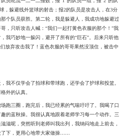
员轮流一二一二报数，报“1”的队员一组，报“2”的队
运球，躲避线外篮球的射击；报2的队员是攻击人，在3分
的那个队员获胜。第二轮，我是躲避人，我成功地躲避过
哥，只听攻击人喊：“我们一起打黄色衣服的那个！”我
，我巧妙地一躲闪，避开了所有的“巨石”。后来只听他
他们放弃攻击我了！蓝色衣服的哥哥果然没顶住，被击中
天，我不仅学会了拍球和带球跑，还学会了护球和投篮。
课格外的认真。
绕场跑三圈，跑完后，我已经累的气喘吁吁了。我喝了口
有趣的蓝秋操。我很认真地跟着老师学习每一个动作。三
美滋滋呢，突然听到老师叫我出列，我纳闷地走上前去，
傲了下，更用心地带大家做操……