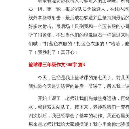
最最有趣要数攻击人与躲避人的游戏啦。所有队
员一组。第一轮，报1的'队员为躲避人，在线内
线外拿篮球射击；最后成功躲避并且坚持到最后
好多次射击。最后场上只剩我和一个蓝衣服的小哥
听了很紧张，不过当他们的球像巨石一样滚过来时
们喊：“打蓝色衣服的！打蓝色衣服的！”哈哈，
了！我胜利了！真开心！
篮球课三年级作文300字 篇3
今天，已经是我上篮球课的第七天了。前几
我知道今天是训练营的最后一节课了，所以我上
开始上课了，老师让我们先做热身运动，再
水，就赶紧去站队了。接下来，老师教我们一套
四次以后，我已经学会了基本的动作。我正心里
原来是老师让我给大家领操呢！我心里偷偷地骄