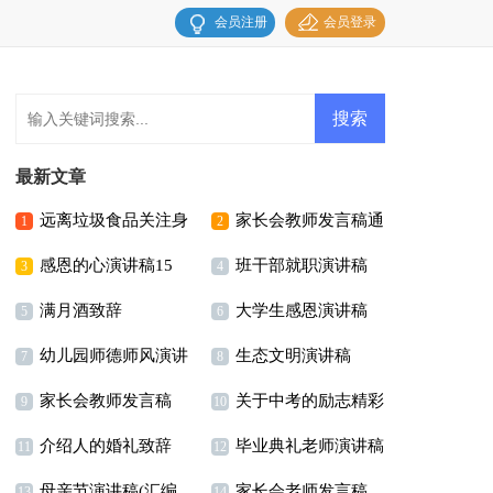
会员注册
会员登录
最新文章
远离垃圾食品关注身
家长会教师发言稿通
1
2
感恩的心演讲稿15
班干部就职演讲稿
体健康演讲稿
用15篇
3
4
满月酒致辞
大学生感恩演讲稿
篇
5
6
幼儿园师德师风演讲
生态文明演讲稿
15篇
7
8
家长会教师发言稿
关于中考的励志精彩
稿15篇
9
10
介绍人的婚礼致辞
毕业典礼老师演讲稿
(通用15篇)
演讲稿范文（精选16
11
12
母亲节演讲稿(汇编
家长会老师发言稿
13
14