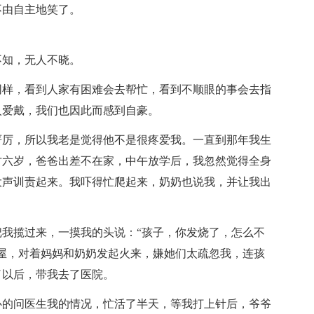
不由自主地笑了。
不知，无人不晓。
同样，看到人家有困难会去帮忙，看到不顺眼的事会去指
人爱戴，我们也因此而感到自豪。
严厉，所以我老是觉得他不是很疼爱我。一直到那年我生
才六岁，爸爸出差不在家，中午放学后，我忽然觉得全身
大声训责起来。我吓得忙爬起来，奶奶也说我，并让我出
我揽过来，一摸我的头说：“孩子，你发烧了，怎么不
屋，对着妈妈和奶奶发起火来，嫌她们太疏忽我，连孩
了以后，带我去了医院。
心的问医生我的情况，忙活了半天，等我打上针后，爷爷