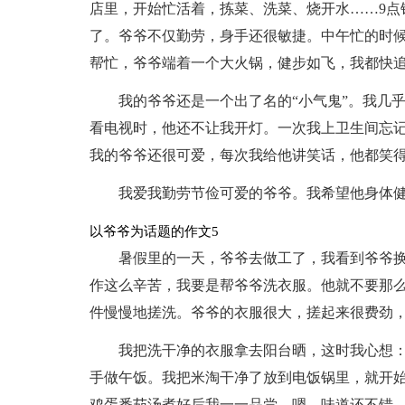
店里，开始忙活着，拣菜、洗菜、烧开水……9点
了。爷爷不仅勤劳，身手还很敏捷。中午忙的时
帮忙，爷爷端着一个大火锅，健步如飞，我都快
我的爷爷还是一个出了名的“小气鬼”。我几
看电视时，他还不让我开灯。一次我上卫生间忘
我的爷爷还很可爱，每次我给他讲笑话，他都笑
我爱我勤劳节俭可爱的爷爷。我希望他身体健
以爷爷为话题的作文5
暑假里的一天，爷爷去做工了，我看到爷爷
作这么辛苦，我要是帮爷爷洗衣服。他就不要那
件慢慢地搓洗。爷爷的衣服很大，搓起来很费劲
我把洗干净的衣服拿去阳台晒，这时我心想：
手做午饭。我把米淘干净了放到电饭锅里，就开始
鸡蛋番茄汤煮好后我一一品尝，嗯，味道还不错