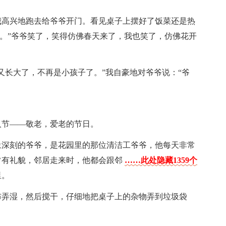
我高兴地跑去给爷爷开门。看见桌子上摆好了饭菜还是热
的。”爷爷笑了，笑得仿佛春天来了，我也笑了，仿佛花开
又长大了，不再是小孩子了。”我自豪地对爷爷说：“爷
人节——敬老，爱老的节日。
象深刻的爷爷，是花园里的那位清洁工爷爷，他每天非常
常有礼貌，邻居走来时，他都会跟邻
……此处隐藏1359个
里。
布弄湿，然后搅干，仔细地把桌子上的杂物弄到垃圾袋