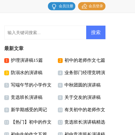
会员注册
会员登录
最新文章
护理演讲稿15篇
初中的老师作文七篇
1
2
防溺水的演讲稿
业务部门经理竞聘演
3
4
写端午节的小学作文
中秋团圆的演讲稿
讲稿
5
6
竞选班长演讲稿
关于交友的演讲稿
7
8
新学期感受的周记
有关初中的老师作文
【热】
9
10
【热门】初中的作文
竞选班长演讲稿精选
3篇
11
12
初中生的作文五篇
初中竞选班长演讲稿
300字汇编八篇
15篇
13
14