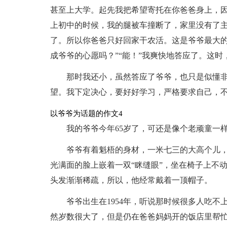
甚至上大学。起先我把希望寄托在你爸爸身上，因
上初中的时候，我的腿被车撞断了，家里没有了
了。所以你爸爸只好回家干农活。这是爷爷最大
成爷爷的心愿吗？”“能！”我爽快地答应了。这
那时我还小，虽然答应了爷爷，也只是似懂
望。我下定决心，要好好学习，严格要求自己，
以爷爷为话题的作文4
我的爷爷今年65岁了，可还是像个老顽童一
爷爷有着魁梧的身材，一米七三的大高个儿
光满面的脸上嵌着一双“眯缝眼”，坐在椅子上不
头发渐渐稀疏，所以，他经常戴着一顶帽子。
爷爷出生在1954年，听说那时候很多人吃
然岁数很大了，但是仍在爸爸妈妈开的饭店里帮忙