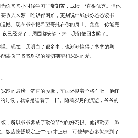
为你爸爸小时候学习非常刻苦，成绩一‘直很优秀。但他
主要收入来源，吃饭都困难，更别说出钱供你爸爸读书
的遗憾。现在爷爷把希望寄托在你的身上。鑫鑫，你能完
时，夜已经深了，周围都安静下来，我们便回去睡了。
非懂。现在，我明白了很多事，也渐渐懂得了爷爷的期
不能辜负了爷爷对我的殷切期望和深深的爱。
样。
，宽厚的肩膀，笔直的腰板，前面还挺着个将军肚。他红
动的时候，就像是睡着了一样。随着岁月的流逝，爷爷的
不上饭，所以爷爷养成了勤俭节约的好习惯。他很勤劳，虽
。饭店按照规定上午9点才上班，可他却5点多就来到了