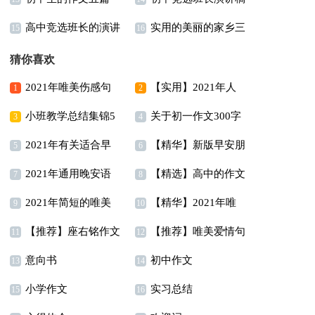
高中竞选班长的演讲
实用的美丽的家乡三
15
16
稿
年级作文300字四篇
猜你喜欢
2021年唯美伤感句
【实用】2021年人
1
2
小班教学总结集锦5
关于初一作文300字
子摘录65句
生唯美的句子汇编95句
3
4
2021年有关适合早
【精华】新版早安朋
篇
锦集7篇
5
6
2021年通用晚安语
【精选】高中的作文
上发的早安心语朋友圈
友圈问候语摘录66句
7
8
2021年简短的唯美
【精华】2021年唯
录朋友圈锦集62句
400字5篇
合集58条
9
10
【推荐】座右铭作文
【推荐】唯美爱情句
简短句子汇编49句
美的早安朋友圈问候语
11
12
意向书
初中作文
汇总9篇
子38句
13
集合45句
14
小学作文
实习总结
15
16