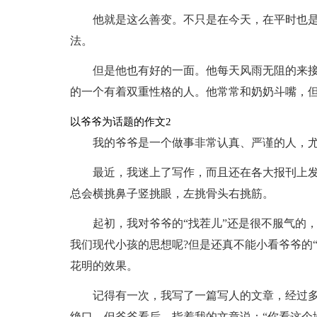
他就是这么善变。不只是在今天，在平时也
法。
但是他也有好的一面。他每天风雨无阻的来
的一个有着双重性格的人。他常常和奶奶斗嘴，
以爷爷为话题的作文2
我的爷爷是一个做事非常认真、严谨的人，尤
最近，我迷上了写作，而且还在各大报刊上
总会横挑鼻子竖挑眼，左挑骨头右挑筋。
起初，我对爷爷的“找茬儿”还是很不服气的
我们现代小孩的思想呢?但是还真不能小看爷爷的
花明的效果。
记得有一次，我写了一篇写人的文章，经过
绝口。但爷爷看后，指着我的文章说：“你看这个