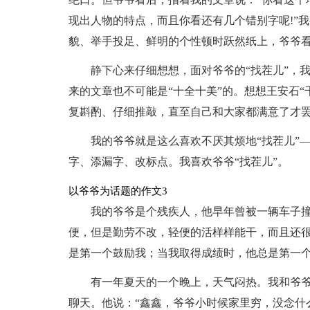
现出人物的特点，而且你看还有几个错别字呢!”
貌、举手投足、鲜明的个性顿时跃然纸上，爷爷
静下心来仔细想想，面对爷爷的“找茬儿”，我
来的文章也不可能是“十全十美”的。想想王安石“
复斟酌、仔细推敲，直至自己和大家都满意了才
我的爷爷就是这么喜欢不厌其烦地“找茬儿”
字、添漏字、改标点。我喜欢爷爷“找茬儿”。
以爷爷为话题的作文3
我的爷爷是个残疾人，他早年曾被一辆车子
便，但是勤劳不改，轻便的活样样能干，而且还
是第一个鼓励我；当我取得成绩时，他总是第一个
有一年夏天的一个晚上，天气闷热。我和爷
聊天。他说：“鑫鑫，爷爷小时候家里穷，没念什