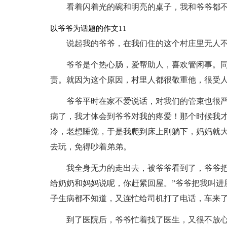
看着闪着光的碗和明亮的桌子，我和爷爷都
以爷爷为话题的作文11
说起我的爷爷，在我们住的这个村庄里无人
爷爷是个热心肠，爱帮助人，喜欢管闲事。
责。就因为这个原因，村里人都很敬重他，很受
爷爷平时在家不爱说话，对我们的管束也很
病了，我才体会到爷爷对我的疼爱！那个时候我
冷，老想睡觉，于是我爬到床上刚躺下，妈妈就
去玩，免得吵着弟弟。
我全身无力的走出去，被爷爷看到了，爷爷把
给奶奶和妈妈说呢，你赶紧回屋。”爷爷把我叫进
子生病都不知道，又连忙给司机打了电话，车来
到了医院后，爷爷忙着找了医生，又很不放