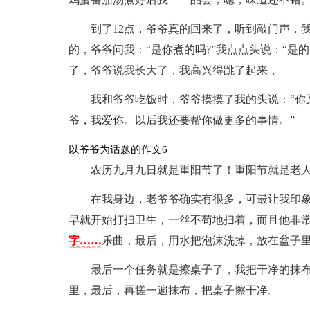
到了12点，爷爷真的回来了，听到敲门声，
的，爷爷问我：“是你煮的吗?”我点点头说：“是
了，爷爷说我长大了，我高兴得跳了起来，
我和爷爷吃饭时，爷爷摸摸了我的头说：“你
爷，我爱你。以后我还要帮你做更多的事情。”
以爷爷为话题的作文6
农历九月九日就是重阳节了！重阳节就是老
在我身边，老爷爷确实有很多，可最让我印
早就开始打扫卫生，一丝不苟地扫着，而且他非
字……
乐曲，最后，用水把泡沫洗掉，放在盆子
最后一个任务就是擦桌子了，我把干净的抹
里，最后，再搓一遍抹布，把桌子擦干净。