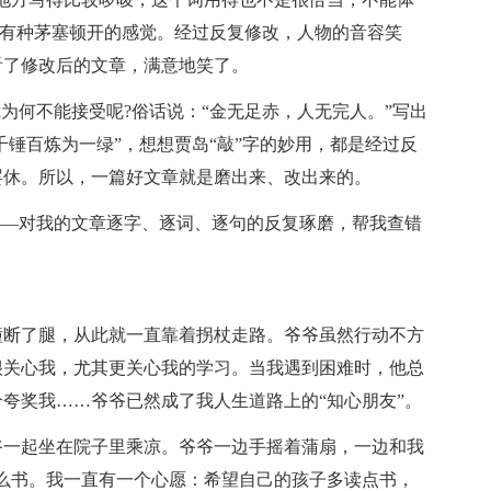
我有种茅塞顿开的感觉。经过反复修改，人物的音容笑
看了修改后的文章，满意地笑了。
为何不能接受呢?俗话说：“金无足赤，人无完人。”写出
千锤百炼为一绿”，想想贾岛“敲”字的妙用，都是经过反
罢休。所以，一篇好文章就是磨出来、改出来的。
——对我的文章逐字、逐词、逐句的反复琢磨，帮我查错
撞断了腿，从此就一直靠着拐杖走路。爷爷虽然行动不方
很关心我，尤其更关心我的学习。当我遇到困难时，他总
夸奖我……爷爷已然成了我人生道路上的“知心朋友”。
爷一起坐在院子里乘凉。爷爷一边手摇着蒲扇，一边和我
么书。我一直有一个心愿：希望自己的孩子多读点书，