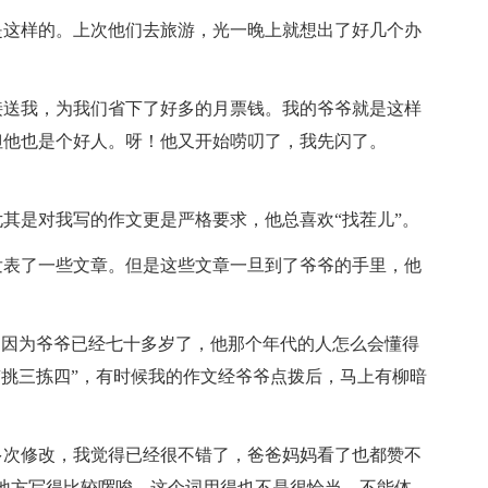
是这样的。上次他们去旅游，光一晚上就想出了好几个办
接送我，为我们省下了好多的月票钱。我的爷爷就是这样
但他也是个好人。呀！他又开始唠叨了，我先闪了。
其是对我写的作文更是严格要求，他总喜欢“找茬儿”。
发表了一些文章。但是这些文章一旦到了爷爷的手里，他
，因为爷爷已经七十多岁了，他那个年代的人怎么会懂得
“挑三拣四”，有时候我的作文经爷爷点拨后，马上有柳暗
多次修改，我觉得已经很不错了，爸爸妈妈看了也都赞不
地方写得比较啰唆，这个词用得也不是很恰当，不能体