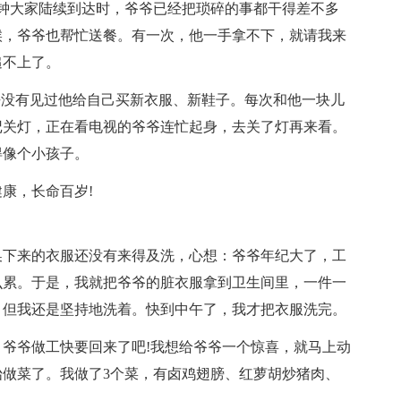
钟大家陆续到达时，爷爷已经把琐碎的事都干得差不多
候，爷爷也帮忙送餐。有一次，他一手拿不下，就请我来
追不上了。
乎没有见过他给自己买新衣服、新鞋子。每次和他一块儿
记关灯，正在看电视的爷爷连忙起身，去关了灯再来看。
得像个小孩子。
康，长命百岁!
换下来的衣服还没有来得及洗，心想：爷爷年纪大了，工
么累。于是，我就把爷爷的脏衣服拿到卫生间里，一件一
，但我还是坚持地洗着。快到中午了，我才把衣服洗完。
爷爷做工快要回来了吧!我想给爷爷一个惊喜，就马上动
做菜了。我做了3个菜，有卤鸡翅膀、红萝胡炒猪肉、
。