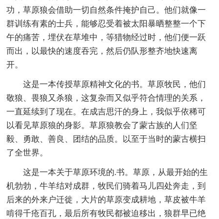
功，草原狼会借助一切自然条件掩护自己。他们就像一
群训练有素的士兵，能够忍受着被太阳暴晒整整一个下
午的痛苦，埋伏在草堆中，等猎物经过时，他们便一跃
而出，以最快的速度吞完，然后仍队形整齐地快速离
开。
这是一本传授草原精神文化的书。草原牧民，他们
敬狼、畏狼又杀狼，这复杂而又似乎符合情理的关系，
一直延续到了现在。在成吉思汗的身上，我似乎依稀可
以看见草原狼的身影。草原狼教会了蒙古族的人们坚
毅、勇敢、善良、团结的品质。以至于当时的蒙古横扫
了全世界。
这是一本关于草原环境的.书。草原，从最开始的生
机勃勃，牛羊结对成群，牧民们骑着马儿四处奔走，到
后来的外来户迁徙，大片的草原变成耕地，草皮被牛羊
啃得千疮百孔，最后所有牧民都被迫移出，狼群早已绝