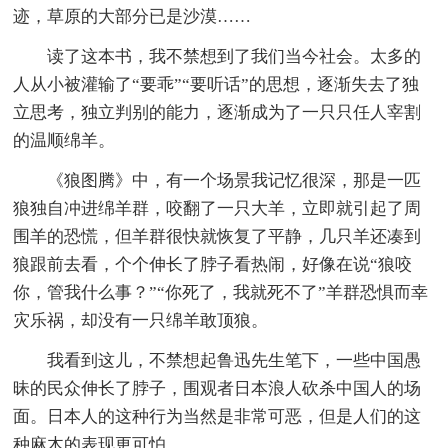
迹，草原的大部分已是沙漠……
读了这本书，我不禁想到了我们当今社会。太多的
人从小被灌输了“要乖”“要听话”的思想，逐渐失去了独
立思考，独立判别的能力，逐渐成为了一只只任人宰割
的温顺绵羊。
《狼图腾》中，有一个场景我记忆很深，那是一匹
狼独自冲进绵羊群，咬翻了一只大羊，立即就引起了周
围羊的恐慌，但羊群很快就恢复了平静，几只羊还凑到
狼跟前去看，个个伸长了脖子看热闹，好像在说“狼咬
你，管我什么事？”“你死了，我就死不了”羊群恐惧而幸
灾乐祸，却没有一只绵羊敢顶狼。
我看到这儿，不禁想起鲁迅先生笔下，一些中国愚
昧的民众伸长了脖子，围观者日本浪人砍杀中国人的场
面。日本人的这种行为当然是非常可恶，但是人们的这
种麻木的表现更可怕。