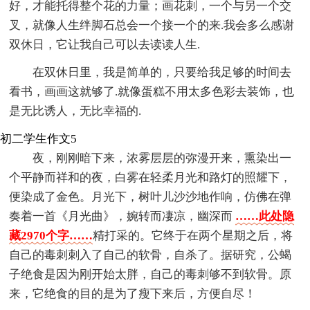
好，才能托得整个花的力量；画花刺，一个与另一个交
叉，就像人生绊脚石总会一个接一个的来.我会多么感谢
双休日，它让我自己可以去读读人生.
在双休日里，我是简单的，只要给我足够的时间去
看书，画画这就够了.就像蛋糕不用太多色彩去装饰，也
是无比诱人，无比幸福的.
初二学生作文5
夜，刚刚暗下来，浓雾层层的弥漫开来，熏染出一
个平静而祥和的夜，白雾在轻柔月光和路灯的照耀下，
便染成了金色。月光下，树叶儿沙沙地作响，仿佛在弹
奏着一首《月光曲》，婉转而凄凉，幽深而
……此处隐
藏2970个字……
精打采的。它终于在两个星期之后，将
自己的毒刺刺入了自己的软骨，自杀了。据研究，公蝎
子绝食是因为刚开始太胖，自己的毒刺够不到软骨。原
来，它绝食的目的是为了瘦下来后，方便自尽！