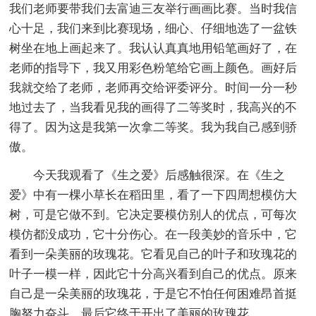
我们老师要带我们去富迪三友举行画画比赛。当时我信
心十足，我们来到比赛现场，细心、仔细地选了一盆铁
树坐在地上画起来了。我认认真真地用铅笔画好了，在
老师的指导下，我又用彩色粉笔给它画上颜色。画好后
我就交给了老师，老师再交给评委评分。时间一分一秒
地过去了，当我看见我的画得了二等奖时，我高兴的不
得了。因为这是我第一次拿二等奖。我为我自己感到骄
傲。
今天我观看了《生之爱》后感触很深。在《生之
爱》中有一棵小草长在稻田里，看了一下四周想模仿大
树，可是它做不到。它决定要模仿别人的优点，可每次
模仿都没成功，它十分伤心。在一段美妙的音乐中，它
看到一朵美丽的玫瑰花。它看见自己的叶子和玫瑰花的
叶子一模一样，因此它十分高兴看到自己的优点。原来
自己是一朵美丽的玫瑰花，于是它不怕任何困难昂首挺
胸努力奋斗，最后它终于开出了美丽的玫瑰花。