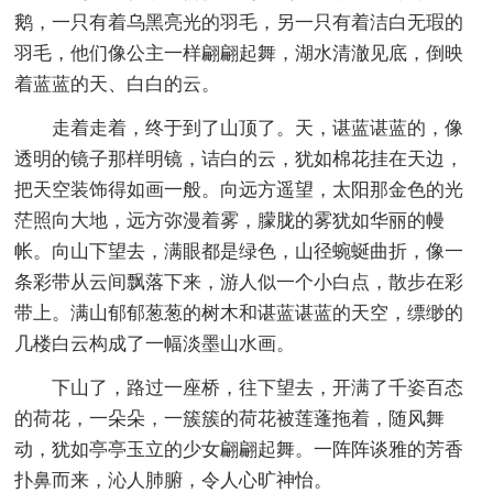
鹅，一只有着乌黑亮光的羽毛，另一只有着洁白无瑕的
羽毛，他们像公主一样翩翩起舞，湖水清澈见底，倒映
着蓝蓝的天、白白的云。
走着走着，终于到了山顶了。天，谌蓝谌蓝的，像
透明的镜子那样明镜，诘白的云，犹如棉花挂在天边，
把天空装饰得如画一般。向远方遥望，太阳那金色的光
茫照向大地，远方弥漫着雾，朦胧的雾犹如华丽的幔
帐。向山下望去，满眼都是绿色，山径蜿蜒曲折，像一
条彩带从云间飘落下来，游人似一个小白点，散步在彩
带上。满山郁郁葱葱的树木和谌蓝谌蓝的天空，缥缈的
几楼白云构成了一幅淡墨山水画。
下山了，路过一座桥，往下望去，开满了千姿百态
的荷花，一朵朵，一簇簇的荷花被莲蓬拖着，随风舞
动，犹如亭亭玉立的少女翩翩起舞。一阵阵谈雅的芳香
扑鼻而来，沁人肺腑，令人心旷神怡。