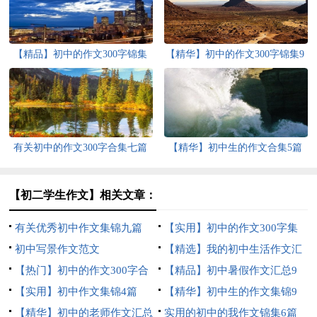
【精品】初中的作文300字锦集
【精华】初中的作文300字锦集9
九篇
篇
有关初中的作文300字合集七篇
【精华】初中生的作文合集5篇
【初二学生作文】相关文章：
有关优秀初中作文集锦九篇
【实用】初中的作文300字集
初中写景作文范文
锦9篇
【精选】我的初中生活作文汇
【热门】初中的作文300字合
总六篇
【精品】初中暑假作文汇总9
集十篇
【实用】初中作文集锦4篇
篇
【精华】初中生的作文集锦9
【精华】初中的老师作文汇总
篇
实用的初中的我作文锦集6篇