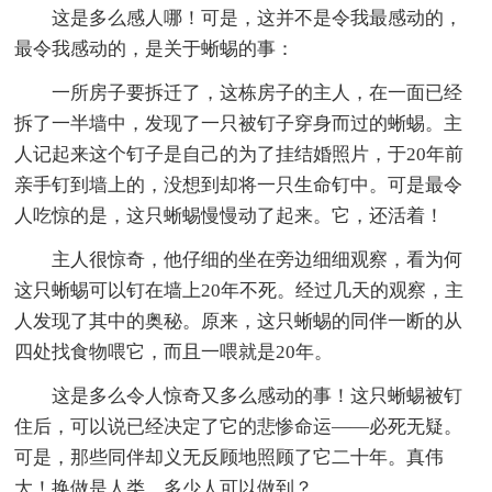
这是多么感人哪！可是，这并不是令我最感动的，
最令我感动的，是关于蜥蜴的事：
一所房子要拆迁了，这栋房子的主人，在一面已经
拆了一半墙中，发现了一只被钉子穿身而过的蜥蜴。主
人记起来这个钉子是自己的为了挂结婚照片，于20年前
亲手钉到墙上的，没想到却将一只生命钉中。可是最令
人吃惊的是，这只蜥蜴慢慢动了起来。它，还活着！
主人很惊奇，他仔细的坐在旁边细细观察，看为何
这只蜥蜴可以钉在墙上20年不死。经过几天的观察，主
人发现了其中的奥秘。原来，这只蜥蜴的同伴一断的从
四处找食物喂它，而且一喂就是20年。
这是多么令人惊奇又多么感动的事！这只蜥蜴被钉
住后，可以说已经决定了它的悲惨命运——必死无疑。
可是，那些同伴却义无反顾地照顾了它二十年。真伟
大！换做是人类，多少人可以做到？