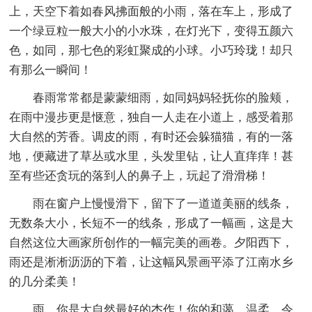
上，天空下着如春风拂面般的小雨，落在车上，形成了
一个绿豆粒一般大小的小水珠，在灯光下，变得五颜六
色，如同，那七色的彩虹聚成的小球。小巧玲珑！却只
有那么一瞬间！
春雨常常都是蒙蒙细雨，如同妈妈轻抚你的脸颊，
在雨中漫步更是惬意，独自一人走在小道上，感受着那
大自然的芳香。调皮的雨，有时还会躲猫猫，有的一落
地，便藏进了草丛或水里，头发里钻，让人直痒痒！甚
至有些还贪玩的落到人的鼻子上，玩起了滑滑梯！
雨在窗户上慢慢滑下，留下了一道道美丽的线条，
无数条大小，长短不一的线条，形成了一幅画，这是大
自然这位大画家所创作的一幅完美的画卷。夕阳西下，
雨还是淅淅沥沥的下着，让这幅风景画平添了江南水乡
的几分柔美！
雨，你是大自然最好的杰作！你的和蔼，温柔，令