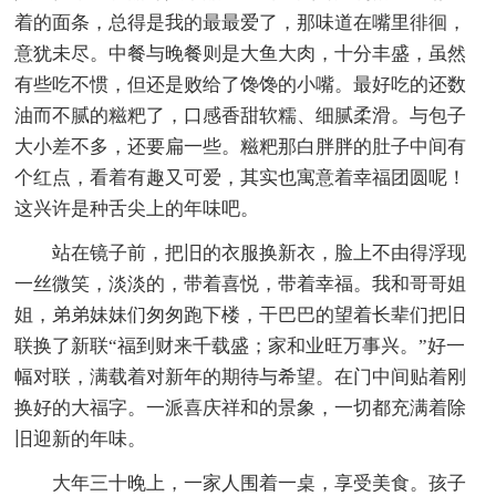
着的面条，总得是我的最最爱了，那味道在嘴里徘徊，
意犹未尽。中餐与晚餐则是大鱼大肉，十分丰盛，虽然
有些吃不惯，但还是败给了馋馋的小嘴。最好吃的还数
油而不腻的糍粑了，口感香甜软糯、细腻柔滑。与包子
大小差不多，还要扁一些。糍粑那白胖胖的肚子中间有
个红点，看着有趣又可爱，其实也寓意着幸福团圆呢！
这兴许是种舌尖上的年味吧。
站在镜子前，把旧的衣服换新衣，脸上不由得浮现
一丝微笑，淡淡的，带着喜悦，带着幸福。我和哥哥姐
姐，弟弟妹妹们匆匆跑下楼，干巴巴的望着长辈们把旧
联换了新联“福到财来千载盛；家和业旺万事兴。”好一
幅对联，满载着对新年的期待与希望。在门中间贴着刚
换好的大福字。一派喜庆祥和的景象，一切都充满着除
旧迎新的年味。
大年三十晚上，一家人围着一桌，享受美食。孩子