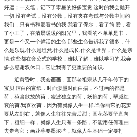
好运；一支笔，记下了零星的好多宝贵.这时的我会抛开
一切.没有考试，没有分数，没有夹在考试与分数中间的
我们，只有书和爱看书的我.我看了保尔，看了简.爱，看
了小王子，在清晨暖暖的阳光里，我看的不单单是书，
更是一个又一个鲜活的生命.那些生命告诉我了很多，什
么是乐观.什么是坦然.什么是成长.什么是世界，什么是亲
情.这些都在套公式的学校，难以了解，难以学习的.我会
多么感谢双休日，它让我有了更重要的知识.
近黄昏时，我会画画，画那老祖宗从几千年传下的
宝贝.洁白的宣纸，时而泼墨时而白描，不过画的都是
荷，苞含欲放的荷，凌波独立的荷，妖艳的荷，翠减红
衰的荷.我喜欢荷，因为荷就像人生一样.当你画它的花瓣
要从左到右，就像人生往往先苦后甜；画花茎要坚直向
下，粗细一样，就像人生只有一条路，不能用任何理由
去走弯它；画花萼要墨浓些，就像人生基础一定要打