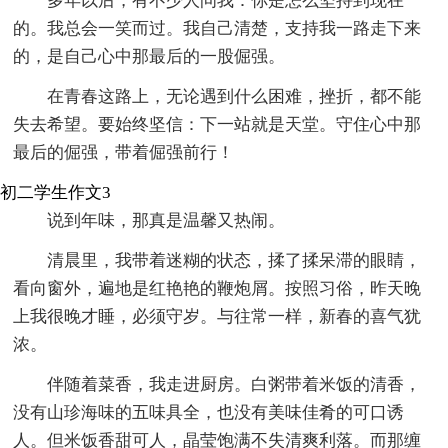
多年以后，有不少人问我：你是怎么坚持到现在
的。我总会一笑而过。我自己清楚，支持我一路走下来
的，是自己心中那最后的一股倔强。
在青春这路上，无论遇到什么困难，挫折，都不能
失去希望。要始终坚信：下一站就是天堂。守住心中那
最后的倔强，带着倔强前行！
初二学生作文3
说到年味，那真是温馨又热闹。
清晨里，我带着迷糊的状态，揉了揉呆滞的眼睛，
看向窗外，遍地是红艳艳的鞭炮屑。按照习俗，昨天晚
上我很晚才睡，必须守岁。与往常一样，新春的喜气犹
浓。
伴随着菜香，我走进厨房。白粥带着米饭的清香，
没有山珍海味的五味具全，也没有美味佳肴的可口诱
人。但米饭香甜可人，晶莹饱满不失清爽利落。而那缠