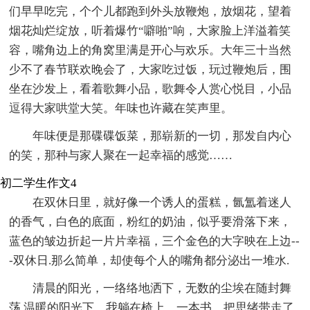
们早早吃完，个个儿都跑到外头放鞭炮，放烟花，望着
烟花灿烂绽放，听着爆竹“噼啪”响，大家脸上洋溢着笑
容，嘴角边上的角窝里满是开心与欢乐。大年三十当然
少不了春节联欢晚会了，大家吃过饭，玩过鞭炮后，围
坐在沙发上，看着歌舞小品，歌舞令人赏心悦目，小品
逗得大家哄堂大笑。年味也许藏在笑声里。
年味便是那碟碟饭菜，那崭新的一切，那发自内心
的笑，那种与家人聚在一起幸福的感觉……
初二学生作文4
在双休日里，就好像一个诱人的蛋糕，氤氲着迷人
的香气，白色的底面，粉红的奶油，似乎要滑落下来，
蓝色的皱边折起一片片幸福，三个金色的大字映在上边--
-双休日.那么简单，却使每个人的嘴角都分泌出一堆水.
清晨的阳光，一络络地洒下，无数的尘埃在随封舞
荡.温暖的阳光下，我躺在椅上，一本书，把思绪带走了