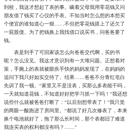
到校，我这才想起了表的事。瞒着父母我用零花钱又问
朋友借了钱买了心仪的手表。不知当时怎么想的本想买
个便宜的谁知道心一狠……不但把零花钱搭上了还欠了
一屁股债。为了把钱换上我找借口说买书，问爸爸要了
钱。
表是到手了可回家该怎么向爸爸交代啊，买的书
呢？怎么没见。我这才意识到有一大堆问题。正想着对
策，手腕上的表就被眼疾手快的妈妈发现了，在妈妈的
追问下我只好如实交待了。结果……爸爸不分青红皂白
先训了我一顿。“家里又不是没表，买那么多表能干吗，
一天就知道花钱，不知道好好把学习抓一下吗！”我还想
说些什么就被爸爸打断了：“以后别想带表了！”我只觉
的两眼一酸跑进了房间里。“都说了好几次修表了，本来
换个电池就好了，拖了那么长时间，那个表都旧了难道
我连买表的权利都没有吗？……”