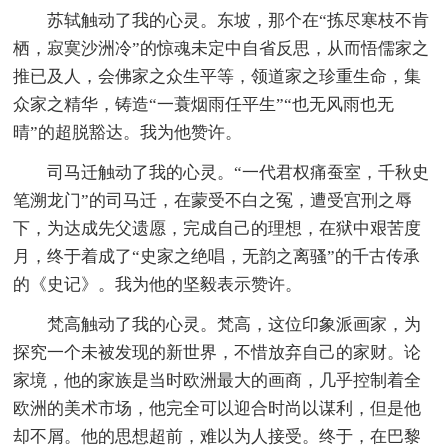
苏轼触动了我的心灵。东坡，那个在“拣尽寒枝不肯
栖，寂寞沙洲冷”的惊魂未定中自省反思，从而悟儒家之
推已及人，会佛家之众生平等，领道家之珍重生命，集
众家之精华，铸造“一蓑烟雨任平生”“也无风雨也无
晴”的超脱豁达。我为他赞许。
司马迁触动了我的心灵。“一代君权痛蚕室，千秋史
笔溯龙门”的司马迁，在蒙受不白之冤，遭受宫刑之辱
下，为达成先父遗愿，完成自己的理想，在狱中艰苦度
月，终于着成了“史家之绝唱，无韵之离骚”的千古传承
的《史记》。我为他的坚毅表示赞许。
梵高触动了我的心灵。梵高，这位印象派画家，为
探究一个未被发现的新世界，不惜放弃自己的家财。论
家境，他的家族是当时欧洲最大的画商，几乎控制着全
欧洲的美术市场，他完全可以迎合时尚以谋利，但是他
却不屑。他的思想超前，难以为人接受。终于，在巴黎