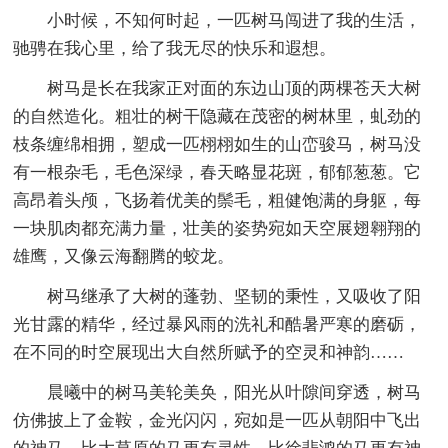
小时候，不知何时起，一匹树马闯进了我的生活，
驰骋在我心里，给了我无尽的快乐和遐想。
树马是长在我家正对面的东边山顶的两棵苍天大树
的自然造化。粗壮的树干隐藏在茂密的树林里，虬劲的
枝条缠绵相拥，塑成一匹栩栩如生的山峦骏马，树马没
有一根杂毛，毛色深绿，春天略显花斑，郁郁葱葱。它
高昂着头颅，飞扬着优美的鬃毛，粗健饱满的身躯，每
一块肌肉都充满力量，壮美的姿势宛如天空展翅翱翔的
雄鹰，又像云海翻腾的蛟龙。
树马继承了大树的蓬勃、坚韧的秉性，又吸收了阳
光甘露的精华，经过暴风雨的洗礼和酷暑严寒的磨砺，
在不同的时空展现出大自然所赋予的空灵和神韵……
晨曦中的树马美轮美奂，阳光从叶隙间穿透，树马
仿佛披上了金鞍，金光闪闪，宛如是一匹从朝阳中飞出