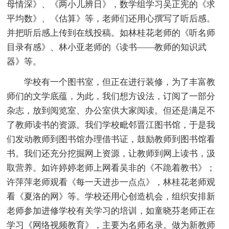
母情深》、《两小儿辨日》，数学组学习吴正宪的《求
平均数》、《估算》等，老师们还用心撰写了听后感。
并把听后感上传到在线投稿。如林桂花老师的《听名师
目录有感》、林小亚老师的《读书——教师的知识武
器》等。
学校有一个图书室，但正在进行装修，为了丰富教
师们的文学底蕴，为此，我们想方设法，订阅了一部分
杂志，放到阅览室、办公室供大家阅读。但还是满足不
了教师读书的资源。我们学校毗邻晋江图书馆，于是我
们发动教师到图书馆办理借书证，鼓励教师到图书馆看
书。我们还充分挖掘网上资源，让教师到网上读书，汲
取营养。如许婷婷老师上网看吴非的《不跪着教书》；
许萍萍老师观看《每一天进步一点点》，林桂花老师观
看《夏洛的网》等。学校还用心创造机会，组织安排新
老师参加进修学校有关学习的培训，如童晓芬老师正在
学习《网络视频教育》，主要为名师名录。做为新教师