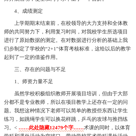
4、成绩测定
上学期期末结束前，在校领导的大力支持和全体教
师的共同努力下，利用复习时间，对我校学生所选项目
进行了原始数据的测定。在对数据进行分析的基础上我
们步制定了学校的“2+1”体育考核标准，这给以后的教学
起到了一定的借鉴作用。
三、存在的问题与不足
1、师资力量不足
虽然学校积极组织教师开展项目培训，但由于大部
分都不是专业教师，所以在项目教学上还存在一定的问
题。我想这种情况下老师可以简单的教授些东西让学生
练习，如跳绳学生可以换花样跳，乒乓的攻球与推挡练
习。<
……此处隐藏12479个字……
术课的同时，以体育