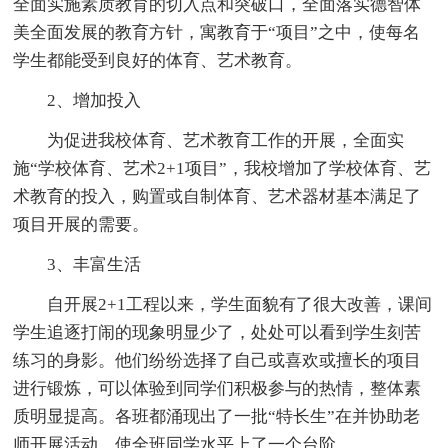
全面实施素质教育的切入点和突破口，全面落实德智体
美全面发展的教育方针，寓教育于“项目”之中，使每名
学生都能受到良好的体育、艺术教育。
2、增加投入
为促进我校体育、艺术教育工作的开展，全面实
施“学校体育、艺术2+1项目”，我校增加了学校体育、艺
术教育的投入，购置或自制体育、艺术器材基本满足了
项目开展的需要。
3、丰富生活
自开展2+1工程以来，学生面貌有了很大改善，课间
学生追逐打闹的现象明显少了，处处可以看到学生刻苦
练习的身影。他们纷纷选择了自己或喜欢或擅长的项目
进行锻炼，可以体验到同学们积极参与的热情，整体素
质明显提高。各班都涌现出了一批“特长生”在并协助老
师开展活动，使全班同学水平上了一个台阶。