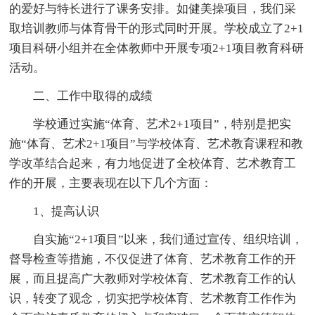
的爱好与特长进行了课务安排。如健美操项目，我们采
取培训教师与体育骨干的形式同时开展。学校成立了2+1
项目科研小组并在全体教师中开展专项2+1项目教育科研
活动。
二、工作中取得的成绩
学校通过实施“体育、艺术2+1项目”，特别是把实
施“体育、艺术2+1项目”与学校体育、艺术教育课程和教
学改革结合起来，有力地促进了全校体育、艺术教育工
作的开展，主要表现在以下几个方面：
1、提高认识
自实施“2+1项目”以来，我们通过宣传、组织培训，
督导检查等措施，不仅促进了体育、艺术教育工作的开
展，而且提高广大教师对学校体育、艺术教育工作的认
识，转变了观念，切实把学校体育、艺术教育工作作为