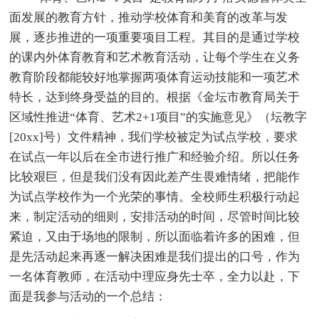
面发展的教育方针，推动学校体育和美育的改革与发
展，逐步推进的一项重要项目工程。其目的是通过学校
的课内外体育教育和艺术教育活动，让每个学生在义务
教育阶段都能较好地掌握两项体育运动技能和一项艺术
特长，达到终身受益的目的。根据《金坛市教育局关于
区域性推进“体育、艺术2+1项目”的实施意见》（坛教字
[20xx]号）文件精神，我们学校被定为试点学校，要求
在试点一年以后在全市进行推广和经验介绍。所以任务
比较艰巨，但是我们没有因此差产生畏难情绪，把能作
为试点学校作为一个光荣的事情。全校师生积极行动起
来，制定活动的细则，安排活动的时间，尽管时间比较
紧迫，又由于场地的限制，所以面临着许多的困难，但
是先活动起来再逐一解决困难是我们提出的口号，作为
一名体育教师，在活动中理应身先士卒，全力以赴，下
面是我参与活动的一个总结：