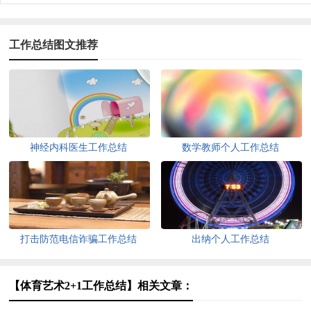
工作总结图文推荐
神经内科医生工作总结
数学教师个人工作总结
打击防范电信诈骗工作总结
出纳个人工作总结
【体育艺术2+1工作总结】相关文章：