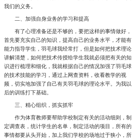
我们的义务。
二、加强自身业务的学习和提高
有了心理准备还是不够的，要把这样的事情做好，
首先要充实自己的知识，提高自己的业务水平，才能有
能力指导学生，羽毛球我经常打，但是如何把技术理论
讲解清楚，如何把技术传授给学生我就必须把有关的知
识进行梳理和细化，我就根据自己的情况加强了羽毛球
的技术技能的学习，通过上网查资料，收看教学的视
频，切实地加强了自己有关羽毛球的理论水平。为我以
后的训练打下基础。
三、精心组织，抓实抓牢
作为体育教师要帮助学校制定有关的活动细则，制
定调查表，统计学生的名单，制定活动的项目，所有的
事情都要从头开始，加上我们学校的场地过于狭小，所