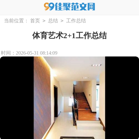
>
>
当前位置：
首页
总结
工作总结
体育艺术2+1工作总结
时间：2026-05-31 08:14:09