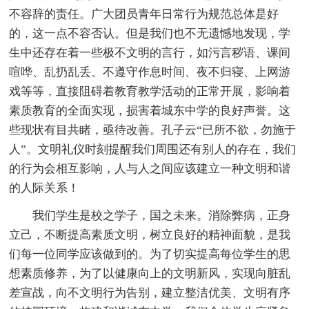
不容辞的责任。广大团员青年日常行为规范总体是好
的，这一点不容否认。但是我们也不无遗憾地发现，学
生中还存在着一些极不文明的言行，如污言秽语、课间
喧哗、乱扔乱丢、不遵守作息时间、夜不归寝、上网游
戏等等，直接阻碍着教育教学活动的正常开展，影响着
素质教育的全面实现，损害着城东中学的良好声誉。这
些现状有目共睹，亟待改善。孔子云“已所不欲，勿施于
人”。文明礼仪时刻提醒我们周围还有别人的存在，我们
的行为会相互影响，人与人之间应该建立一种文明和谐
的人际关系！
我们学生是校之学子，国之未来。消除弊病，正身
立己，不断提高素质文明，树立良好的精神面貌，是我
们每一位同学应该做到的。为了切实提高每位学生的思
想素质修养，为了以健康向上的文明新风，实现向脏乱
差宣战，向不文明行为告别，建立整洁优美、文明有序