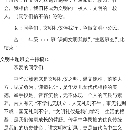
个角落，让文明之花越开越盛，开遍家庭、校园、社
会。我相信，我们将成为文明的一校人，文明的一校
人。（同学们信不信）谢谢。
女：同学们，文明礼仪伴我行，争做文明小公民。
合：二年级（x）班“课间文明我做到”主题班会到此
结束！
文明主题班会主持稿15
亲爱的同学们:
中华民族素来是文明礼仪之邦，温文儒雅，落落大
方，见义勇为，谦恭礼让，是华夏儿女代代相传的美
德。举手投足、音容笑貌，无不体现一个人的气质与素
养。古人有云:“不学礼无以立，人无礼则不生，事无礼则
不成，国无礼则不宁。”文明礼仪是我们学习、生活的根
基，是我们健康成长的臂膀。传承中华民族的优良传统
是我们的历史使命，讲文明树新风，更是当代高中生义