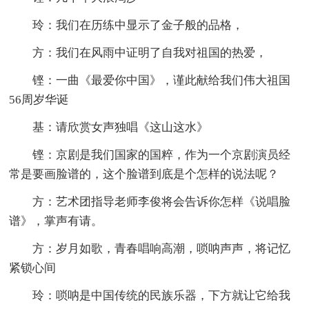
玲：我们在历练中显示了金子般的品格，
方：我们在风雨中证明了自我对祖国的热爱，
铿：一曲《最爱你中国》，谨此献给我们伟大祖国
56周岁华诞
基：请欣赏女声独唱《这山这水》
铿：京剧是我们国家的国粹，作为一个京剧演员经
常是要画脸谱的，这个脸谱到底是个怎样的说法呢？
方：艺术团指导老师李俊将会告诉你怎样《说唱脸
谱》，掌声有请。
方：岁月如歌，青春唱响高潮，唢呐声声，将记忆
紧锁心间
玲：唢呐是中国传统的民族乐器，下方就让它给我