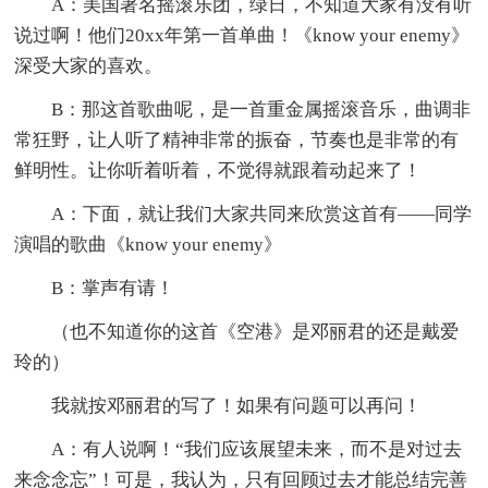
A：美国著名摇滚乐团，绿日，不知道大家有没有听
说过啊！他们20xx年第一首单曲！《know your enemy》
深受大家的喜欢。
B：那这首歌曲呢，是一首重金属摇滚音乐，曲调非
常狂野，让人听了精神非常的振奋，节奏也是非常的有
鲜明性。让你听着听着，不觉得就跟着动起来了！
A：下面，就让我们大家共同来欣赏这首有——同学
演唱的歌曲《know your enemy》
B：掌声有请！
（也不知道你的这首《空港》是邓丽君的还是戴爱
玲的）
我就按邓丽君的写了！如果有问题可以再问！
A：有人说啊！“我们应该展望未来，而不是对过去
来念念忘”！可是，我认为，只有回顾过去才能总结完善