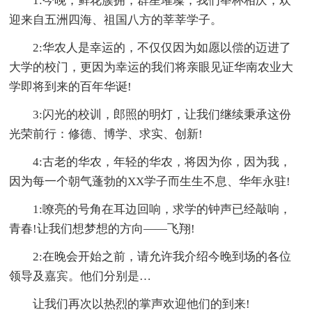
1:今晚，鲜花簇拥，群星璀璨，我们举杯相庆，欢
迎来自五洲四海、祖国八方的莘莘学子。
2:华农人是幸运的，不仅仅因为如愿以偿的迈进了
大学的校门，更因为幸运的我们将亲眼见证华南农业大
学即将到来的百年华诞!
3:闪光的校训，郎照的明灯，让我们继续秉承这份
光荣前行：修德、博学、求实、创新!
4:古老的华农，年轻的华农，将因为你，因为我，
因为每一个朝气蓬勃的XX学子而生生不息、华年永驻!
1:嘹亮的号角在耳边回响，求学的钟声已经敲响，
青春!让我们想梦想的方向——飞翔!
2:在晚会开始之前，请允许我介绍今晚到场的各位
领导及嘉宾。他们分别是…
让我们再次以热烈的掌声欢迎他们的到来!