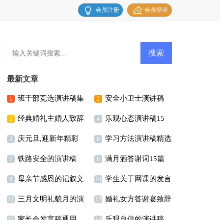
会员注册
会员登录
最新文章
班干部竞选演讲稿集
安全小卫士演讲稿
1
2
经典婚礼主婚人致辞
乐观心态演讲稿15
合15篇
3
4
庆元旦,迎新年精彩
学习方法演讲稿精选
篇
5
6
铁路安全的演讲稿
满月酒答谢词15篇
讲话稿
15篇
7
8
母亲节感恩的记叙文
学生关于网课的发言
15篇
9
10
三月文明礼貌月的演
婚礼女方答谢宴致辞
稿
11
12
家长会发言稿通用
乐观自信的演讲稿
讲稿
13
14