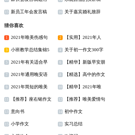
新员工年会发言稿
关于嘉宾婚礼致辞
15篇
15
16
猜你喜欢
2021年唯美伤感句
【实用】2021年人
1
2
小班教学总结集锦5
关于初一作文300字
子摘录65句
生唯美的句子汇编95句
3
4
2021年有关适合早
【精华】新版早安朋
篇
锦集7篇
5
6
2021年通用晚安语
【精选】高中的作文
上发的早安心语朋友圈
友圈问候语摘录66句
7
8
2021年简短的唯美
【精华】2021年唯
录朋友圈锦集62句
400字5篇
合集58条
9
10
【推荐】座右铭作文
【推荐】唯美爱情句
简短句子汇编49句
美的早安朋友圈问候语
11
12
意向书
初中作文
汇总9篇
子38句
13
集合45句
14
小学作文
实习总结
15
16