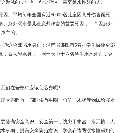
不会游泳的，也有一些会游泳、甚至是水性好的人。
死因。平均每年全国有近50000名儿童因意外伤害而死
生命。意外溺水是儿童意外伤害的首要死因，十个因意外
水身亡的。
学生游泳全部溺水身亡；湖南省邵阳市5名小学生游泳全部
泳，四人溺水身亡。同一天中十六名学生溺水死亡，令
我们在营救时应该怎么办呢?
立即大声呼救，同时将救生圈、竹竿、木板等物抛给溺水
中要提高安全意识，安全第一，防患于未然。水无情，人
戏水事项，提高安全防范意识，学会在遭遇溺水懂得如何