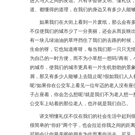
进人与人之间的友谊。只有学会讲文明、懂礼仪
道、都懂得的道理，在我们的身边又有多少人能够
如果我们在大街上看到一片废纸，那么会有多
不仅使我们的城市少了一分美丽，还会从而反映
有一块儿绿油油的草坪挡住了我们的去路的时候，
生命的呀，它也知道疼呀，每当我们那一只只无情
为自己的一时方便，而不为小草想一想吗?再有，
的城市，使我们的城市更具有一片生机勃勃的景象
屑，那又有多少人能够上去阻止呢?假如我们人人
呢?如果你在公交车上看见一位年迈的老人没有座
子占座着，你会怎么想呢?就是我们不为老人想一
公交车上站着的那位老人，也许就是我们自己。
讲文明懂礼仪不仅在我们的社会生活中起到
很简单的“你好”两个字，也会拉近你我之间的距
可能会让你最亲密的朋友为此而离你远去。可见