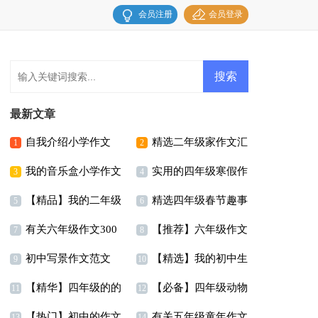
会员注册
会员登录
最新文章
自我介绍小学作文
精选二年级家作文汇
1
2
我的音乐盒小学作文
实用的四年级寒假作
15篇
编八篇
3
4
【精品】我的二年级
精选四年级春节趣事
文四篇
5
6
有关六年级作文300
【推荐】六年级作文
作文300字集合九篇
作文合集10篇
7
8
初中写景作文范文
【精选】我的初中生
字集锦9篇
集合7篇
9
10
【精华】四年级的的
【必备】四年级动物
活作文汇总六篇
11
12
【热门】初中的作文
有关五年级童年作文
暑假作文四篇
作文汇总五篇
13
14