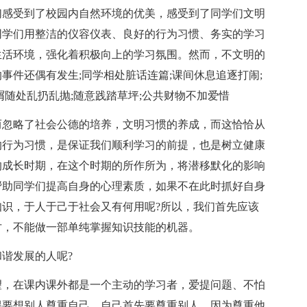
们感受到了校园内自然环境的优美，感受到了同学们文明
同学们用整洁的仪容仪表、良好的行为习惯、务实的学习
生活环境，强化着积极向上的学习氛围。然而，不文明的
事件还偶有发生;同学相处脏话连篇;课间休息追逐打闹;
屑随处乱扔乱抛;随意践踏草坪;公共财物不加爱惜
而忽略了社会公德的培养，文明习惯的养成，而这恰恰从
的行为习惯，是保证我们顺利学习的前提，也是树立健康
的成长时期，在这个时期的所作所为，将潜移默化的影响
帮助同学们提高自身的心理素质，如果不在此时抓好自身
识，于人于己于社会又有何用呢?所以，我们首先应该
才，不能做一部单纯掌握知识技能的机器。
谐发展的人呢?
望，在课内课外都是一个主动的学习者，爱提问题、不怕
得要想别人尊重自己，自己首先要尊重别人，因为尊重他