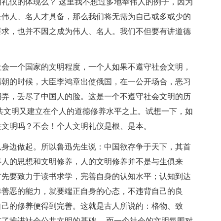
礼仪的体现么？ 这里我不想过多地举伟人的例子，因为
是伟人、名人才具备，那么我们将无需为自己或多或少的
要求，也并不因之成为伟人、名人。我们不但要有讲道德
社会一个国家的文明程度，一个人如果不遵守社会文明，
清朝的时候，大臣李鸿章出使俄国，在一公开场合，恶习
嘲弄，丢尽了中国人的脸。这是一个不遵守社会文明的历
共文明又建立在个人的道德修养水平之上。试想一下，如
共文明吗？不会！个人文明礼仪是根、是本。
从身边做起。所以鲁迅先生说：中国欲存争于天下，其首
善人的思想和文明修养，人的文明修养并不是与生俱来
首先要致力于读书求学，完善自身的认知水平；认知到达
非善恶的能力，就要端正自身的心态，不违背自己的良
自己的修养便得到完善。这就是古人所说的：格物、致
了推进社会公共文明的基础。 而一个社会的文明氛围对