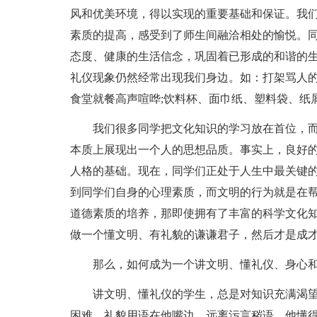
风和优美环境，得以实现的重要基础和保证。我
素质的提高，感受到了师生间融洽相处的愉悦。
态度、健康的生活信念，巩固着已形成的和谐的
礼仪现象仍然经常出现我们身边。如：打架骂人的
食堂就餐高声喧哗;饮料杯、面巾纸、塑料袋、纸
我们很多同学把文化知识的学习放在首位，
本质上展现出一个人的思想品质。事实上，良好
人格的基础。现在，同学们正处于人生中最关键
到同学们自身的心理素质，而文明的行为就是在
道德素质的培养，那即使拥有了丰富的科学文化知
做一个懂文明、有礼貌的谦谦君子，然后才是成
那么，如何成为一个讲文明、懂礼仪、身心和
讲文明、懂礼仪的学生，总是对知识充满渴
困难。礼貌用语在他嘴边，远离污言秽语，他懂