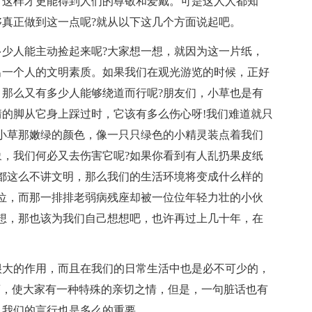
，这样才更能得到人们的尊敬和爱戴。可是这人人都知
真正做到这一点呢?就从以下这几个方面说起吧。
少人能主动捡起来呢?大家想一想，就因为这一片纸，
出一个人的文明素质。如果我们在观光游览的时候，正好
那么又有多少人能够绕道而行呢?朋友们，小草也是有
的脚从它身上踩过时，它该有多么伤心呀!我们难道就只
小草那嫩绿的颜色，像一只只绿色的小精灵装点着我们
，我们何必又去伤害它呢?如果你看到有人乱扔果皮纸
都这么不讲文明，那么我们的生活环境将变成什么样的
位，而那一排排老弱病残座却被一位位年轻力壮的小伙
想，那也该为我们自己想想吧，也许再过上几十年，在
很大的作用，而且在我们的日常生活中也是必不可少的，
离，使大家有一种特殊的亲切之情，但是，一句脏话也有
，我们的言行也是多么的重要。