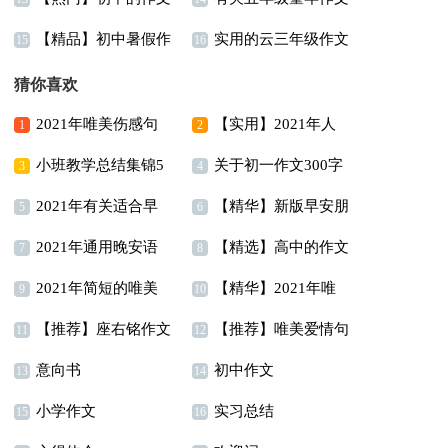
【精品】初中暑假作
实用的云三年级作文
300字合集十篇
合集8篇
15
16
文汇总9篇
300字合集五篇
猜你喜欢
2021年唯美伤感句
【实用】2021年人
1
2
小班教学总结集锦5
关于初一作文300字
子摘录65句
生唯美的句子汇编95句
3
4
2021年有关适合早
【精华】新版早安朋
篇
锦集7篇
5
6
2021年通用晚安语
【精选】高中的作文
上发的早安心语朋友圈
友圈问候语摘录66句
7
8
2021年简短的唯美
【精华】2021年唯
录朋友圈锦集62句
400字5篇
合集58条
9
10
【推荐】座右铭作文
【推荐】唯美爱情句
简短句子汇编49句
美的早安朋友圈问候语
11
12
意向书
初中作文
汇总9篇
子38句
13
集合45句
14
小学作文
实习总结
15
16