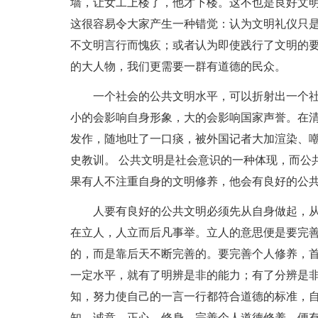
墙，让女工上楼了，他才下楼。这不也是良好文明
这很容易令大家产生一种错觉：认为文明礼仪只
不文明言行而愧疚；或者认为即使践行了文明的
的大人物，我们更需要一群有道德的民众。
一个社会的公共文明水平，可以折射出一个
小的会影响自身形象，大的会影响国家声誉。在
发作，随地吐了一口痰，被外国记者大加渲染、
史教训。 公共文明是社会意识的一种体现，而公
果有人不注重自身的文明修养，他会有良好的公
人要有良好的公共文明必须先从自身做起，
在立人，人立而后凡事举。立人的意思便是要完
的，而是靠后天不断完善的。要完善个人修养，
一定水平，就有了明辨是非的能力；有了分辨是
知，努力使自己的一言一行都符合道德的标准，
知、诚意、正心、修身。完善个人道德修养，便有