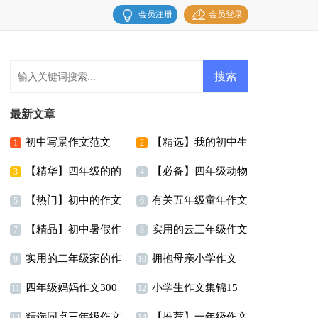
会员注册
会员登录
最新文章
初中写景作文范文
【精选】我的初中生
1
2
【精华】四年级的的
【必备】四年级动物
活作文汇总六篇
3
4
【热门】初中的作文
有关五年级童年作文
暑假作文四篇
作文汇总五篇
5
6
【精品】初中暑假作
实用的云三年级作文
300字合集十篇
合集8篇
7
8
实用的二年级家的作
拥抱母亲小学作文
文汇总9篇
300字合集五篇
9
10
四年级妈妈作文300
小学生作文集锦15
文合集6篇
11
12
精选同桌三年级作文
【推荐】一年级作文
字汇编5篇
篇
13
14