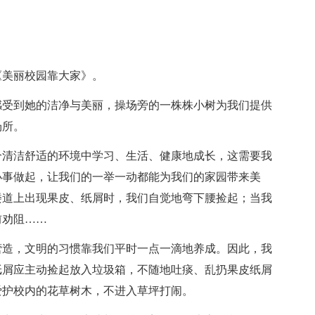
《美丽校园靠大家》。
感受到她的洁净与美丽，操场旁的一株株小树为我们提供
场所。
个清洁舒适的环境中学习、生活、健康地成长，这需要我
小事做起，让我们的一举一动都能为我们的家园带来美
楼道上出现果皮、纸屑时，我们自觉地弯下腰捡起；当我
前劝阻……
营造，文明的习惯靠我们平时一点一滴地养成。因此，我
纸屑应主动捡起放入垃圾箱，不随地吐痰、乱扔果皮纸屑
爱护校内的花草树木，不进入草坪打闹。