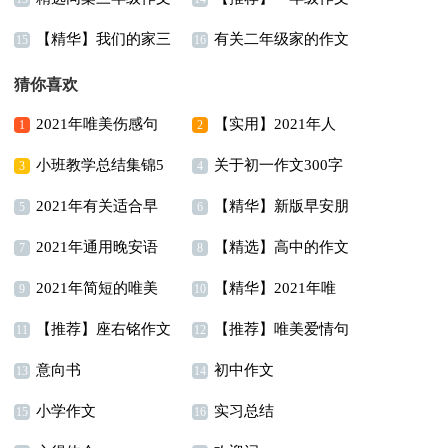
【精华】我们的家三
有关二年级家的作文
300字汇总5篇
汇总七篇
15
16
年级作文汇编5篇
合集八篇
猜你喜欢
2021年唯美伤感句
【实用】2021年人
1
2
小班教学总结集锦5
关于初一作文300字
子摘录65句
生唯美的句子汇编95句
3
4
2021年有关适合早
【精华】新版早安朋
篇
锦集7篇
5
6
2021年通用晚安语
【精选】高中的作文
上发的早安心语朋友圈
友圈问候语摘录66句
7
8
2021年简短的唯美
【精华】2021年唯
录朋友圈锦集62句
400字5篇
合集58条
9
10
【推荐】座右铭作文
【推荐】唯美爱情句
简短句子汇编49句
美的早安朋友圈问候语
11
12
意向书
初中作文
汇总9篇
子38句
13
集合45句
14
小学作文
实习总结
15
16