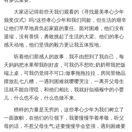
有多么重要。
大家还记得前些天我们观看的《寻找最美孝心少年
颁奖仪式》吗?这些孝心少年和我们同龄，但生活的艰辛
让他们早早地肩负起家庭的重任。面对困难，他们没有
退缩，没有畏惧，勇敢挑起了生活的大梁。他们的孝心
感天动地，他们坚强的毅力更让我五体投地。
听着他们那感人的故事，我不由想到了我自己，每
天妈妈把水果帮我削好皮，可我仍不想吃;奶奶帮我把饭
端上桌，可我仍觉得不可口;做事拖拖拉拉，房间里物品
摆放乱七八糟，一遇到困难就嘤嘤哭泣，一离开父母生
活就不能自理哎，和他们相比，我就好似襁褓中的小婴
儿，什么也不会，什么也做不来。
榜样的力量是无穷的，这些孝心少年为我们树立了
一面旗帜，在他们的引领下，我要慢慢学着孝敬，听父
母的话，不惹父母生气;还要慢慢学会坚强，遇到困难要