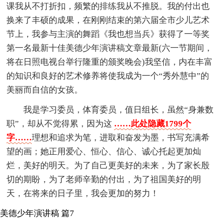
课我从不打折扣，频繁的排练我从不推脱。我的付出也
换来了丰硕的成果，在刚刚结束的第六届全市少儿艺术
节上，我参与主演的舞蹈《我也想当兵》获得了一等奖
第一名最新十佳美德少年演讲稿文章最新(六一节期间，
将在日照电视台举行隆重的颁奖晚会)我坚信，内在丰富
的知识和良好的艺术修养将使我成为一个“秀外慧中”的
美丽而自信的女孩。
我是学习委员，体育委员，值日组长，虽然“身兼数
职”，却从不觉得累，因为这
……此处隐藏1799个
字……
理想和追求为笔，进取和奋发为墨，书写充满希
望的画；她正用爱心、恒心、信心、诚心托起更加灿
烂，美好的明天。为了自己更美好的未来，为了家长殷
切的期盼，为了老师辛勤的付出，为了祖国美好的明
天，在将来的日子里，我会更加的努力！
美德少年演讲稿 篇7