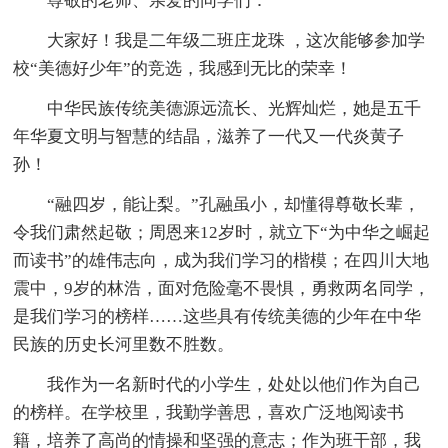
尊敬的老师、亲爱的同学们：
大家好！我是二年级二班庄龙珠 ，这次能够参加学
校“美德好少年”的竞选，我感到无比的荣幸！
中华民族传统美德源远流长、光辉灿烂，她是五千
年华夏文明与智慧的结晶，滋养了一代又一代炎黄子
孙！
“融四岁，能让梨。”孔融虽小，却懂得尊敬长辈，
令我们肃然起敬；周恩来12岁时，就立下“为中华之崛起
而读书”的雄伟志向，成为我们学习的楷模；在四川大地
震中，9岁的林浩，面对危险毫不畏惧，勇救两名同学，
是我们学习的榜样……这些具有传统美德的少年在中华
民族的历史长河里数不胜数。
我作为一名新时代的小学生，处处以他们作为自己
的榜样。在学校里，我勤学善思，喜欢广泛地阅读书
籍，培养了高尚的情操和坚强的意志；作为班干部，我