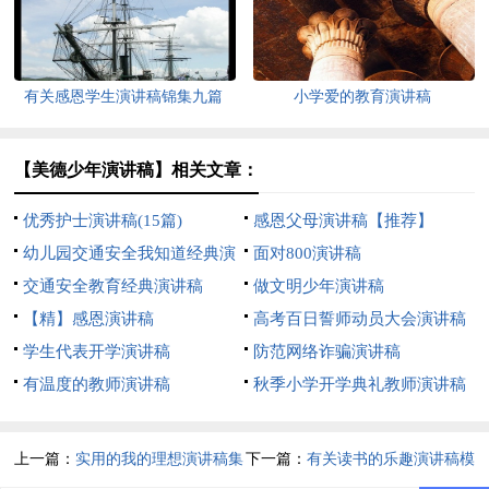
有关感恩学生演讲稿锦集九篇
小学爱的教育演讲稿
【美德少年演讲稿】相关文章：
优秀护士演讲稿(15篇)
感恩父母演讲稿【推荐】
幼儿园交通安全我知道经典演
面对800演讲稿
讲稿
交通安全教育经典演讲稿
做文明少年演讲稿
【精】感恩演讲稿
高考百日誓师动员大会演讲稿
学生代表开学演讲稿
10篇
防范网络诈骗演讲稿
有温度的教师演讲稿
秋季小学开学典礼教师演讲稿
上一篇：
实用的我的理想演讲稿集
下一篇：
有关读书的乐趣演讲稿模