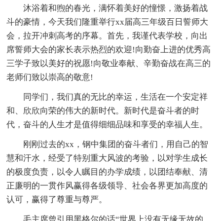
沐浴着和煦的春光，满怀着美好的憧憬，激扬着战
斗的豪情，今天我们隆重举行xx届高三年级百日誓师大
会，拉开冲刺高考的序幕。首先，我谨代表学校，向出
席誓师大会的家长表示热烈的欢迎!向勤奋上进的优秀高
三学子致以美好的祝愿!向敬业奉献、辛勤奋战在高三的
老师们致以崇高的敬意!
同学们，我们真的无比的幸运，生活在一个安定祥
和、欣欣向荣的伟大的新时代。新时代是奋斗者的时
代，奋斗的人生才是值得细细品味和享受的幸福人生。
刚刚过去的xx，钢中集团的奋斗者们，用自己的智
慧和汗水，经受了特别重大风波的考验，以对学生成长
的极度负责，以令人瞩目的办学成绩，以团结奉献、清
正廉明的一贯作风赢得各级领导、社会各界更加高度的
认可，赢得了尊重与尊严。
毛主席曾引用黑格尔的话“世界上没有无缘无故的