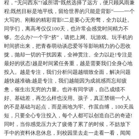
程，“无问西东”!诚所谓“既然选择了远方，便只顾风雨兼
程;既然目标是地平线，留给世界的只能是背影”——一个
大写的、刚毅的精彩背影!二是要心无旁骛，全力以赴。
同学们，离高考仅仅100天，也许常会感觉时间精力不
够。怎么办?一个字“挤”，请把上网、玩游戏、玩手机的
时间挤出来，把青春萌动谈恋爱等等影响精力的心思收
拢，抛却一切的干扰因素，全神贯注、全力以赴!专注是
最好的状态!越是时间紧任务重，越是需要我们全身心地
投入。越是专注，我们分析问题越细致全面，解决问题
越快越准确;越是专注，我们越能因为成就感而忘却疲
惫，催生出无穷的力量。也许有同学讲，自己成绩不
好、基础差，再怎么样也没用。孩子，真正禁锢一个人
的不是基础与起点，而是画地为牢、作茧自缚，100天虽
短，只要全心专注投入，每个人都可以创造自己的奇迹!
同时，当你感觉压力大了疲倦了累了的时候，不妨放下
手中的资料休息休息，到校园里去走一走看一看，闻闻