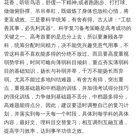
花香，听听鸟语，舒缓一下精神;或者跑跑步、打打球、
做做俯卧撑、吊吊单杠，既锻炼了身体也放松心情，将
更富成效。三是要科学统筹，有舍有得。古人讲：“工欲
善其事，必先利其器”。科学复习备考策略是高考成功的
关键之一。高考首要的是总分上去，所以要兼顾各学
科，统筹分配时间精力，决不能凭兴趣凭意气用事，不
管这科喜不喜欢能多得的分绝不放过。而且要高度重视
弱势学科，时间可略向薄弱科目倾斜，重点夯实薄弱科
目的基础知识，扬长与补弱并举，千万不能扬长而弃
弱。尤其不能过多地纠结难题，有舍方有得，突出重
点，重视基础题和中档题的训练，并加强考试得分技巧
的强化训练，力争做到基础题不丢分，中档题多得分，
高难题能得点分。因此，建议要适时调整自己的复习计
划，并落实到每一天每一个时段，具体到每学科的具体
内容，最好文、理科目交替复习，相互调剂互融互通，
提高学习效率，达到事半功倍之效。