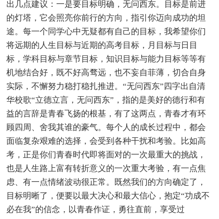
出几点建议：一是要目标明确，无问西东。目标是前进
的灯塔，它会照亮你前行的方向，指引你迈向成功的坦
途。每一个同学心中无疑都有自己的目标，我希望你们
将远期的人生目标与近期的高考目标，月目标与日目
标，学科目标与章节目标，知识目标与能力目标等等有
机地结合好，既不好高骛远，也不妄自菲薄，切合自身
实际，不懈努力稳打稳扎推进。“无问西东”四字出自清
华校歌“立德立言，无问西东”，指的是美好的德行和有
益的言辞是青春飞扬的根基，有了这两点，青春才有环
顾四周、舍我其谁的豪气。每个人的成长过程中，都会
面临复杂艰难的选择，会受到各种干扰和考验。比如高
考，正是你们青春时代即将面对的一次最重大的挑战，
也是人生路上富有转折意义的一次重大考验，有一点焦
虑、有一点情绪波动很正常。既然我们的方向确定了，
目标明晰了，便要以最大决心和最大信心，抱定“功成不
必在我”的信念，以青春作证，勇往直前，享受过