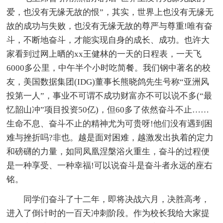
爱，也没有无缘无故的恨”，其实，世界上也没有无缘无
故的成功与失败，也没有无缘无故的尊严与尊重!唯有奋
斗，不断地奋斗，才能实现自身的成长、成功。也许大
家看到过网上晒的xx王健林的一天的日程表，一天飞
6000多公里，中午半个小时吃简餐。我们钢中著名的校
友，美国数据集团(IDG)董事长熊晓鸽先生号称“亚洲风
投第一人”，事业不可谓不成功财富亦不可以说不多(“最
忆韶山冲”项目投资50亿)，但60多了依然奋斗不止……
生命不息、奋斗不止的精神尤为可贵呀!他们没有遇到困
难与挫折吗?非也。越是面对困难，越激发出执着的定力
和磅礴的力量，如同凤凰涅槃浴火重生，奋斗的过程便
是一种享受、一种幸福!可以说奋斗是奋斗者永远的座右
铭。
同学们奋斗了十二年，即将决战六月，决胜高考，
进入了倒计时的一百天冲刺阶段。作为校长我给大家提