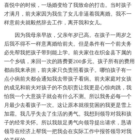
喜悦中的时候，一场婚变给了我致命的打击。当时孩子
才满月，前夫家因为我生了女儿非逼着我离婚。我不一
样意前夫就毅然辞去工作，离开我和女儿。
因为我母亲早故，父亲年岁已高。在孩子一周岁之
后我不得不一样意离婚给前夫。但是条件有一个前夫务
必先帮我把孩子带到能上学。前夫家住在织金县下属的
一个乡镇，来回一次的路费要200多元。孩子所有的费用
都由我来承担，前夫家只负责照看孩子。哪怕孩子有一
点小病前夫都会通知我去带孩子看病。前夫家庭对女孩
的成见和前夫对孩子的不负职责让我更是心惊肉跳，我
怕我一个大意孩子就会有什么不测。所以我务必每一个
月最少去看孩子一次。这让原本就很贫困的我更是雪上
加霜。我几乎失去了生活的勇气。我想到领导对我和孩
子的经常关怀。所以我鼓足勇气向领导提出请求，恳请
领导在经济上帮我一把我会在实际工作中报答领导对我