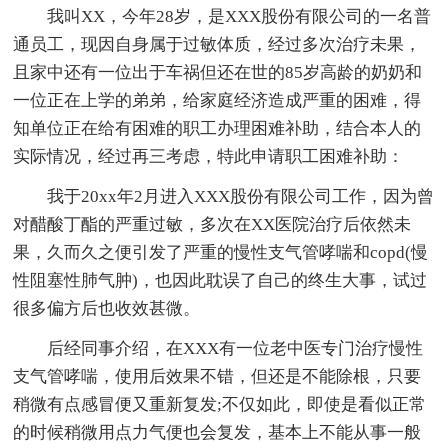
我叫XX，今年28岁，是XXX股份有限公司的一名普
通员工，现因自身属于过敏体质，经过多次治疗未果，
且家中还有一位出于车祸但还在世的85岁高龄的奶奶和
一位正在上学的弟弟，给家庭经济造成严重的困难，得
知单位正在给有困难的职工办理困难补助，结合本人的
实际情况，经过再三考虑，特此申请职工困难补助：
我于20xx年2月进入XXX股份有限公司工作，因为曾
对醋酸丁酯的严重过敏，多次在XX医院治疗后依然未
果，久而久之便引发了严重的慢性支气管哮喘和copd(慢
性阻塞性肺气肿)，也因此耽误了自己的终生大事，试过
很多偏方后也收效甚微。
后经同事介绍，在XXX有一位老中医专门治疗慢性
支气管哮喘，使用后效果不错，但还是不能除根，只要
稍微有点感冒便又重新复发;不仅如此，即使是看似正常
的时候稍微用点力气便也会复发，基本上不能从事一般