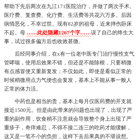
帮助下先后两次在九江171医院治疗，并做了两次手术。
医疗费、复查费、化疗费、生活费等共花六万多。后因
病情恶化，不幸过世。现有82岁的祖母，近来摔伤卧床
不起。母
……此处隐藏1267个字……
误了自己的终生大
事，试过很多偏方后也收效甚微。
后经同事介绍，在x有一位老中医专门治疗慢性支气
管哮喘，使用后效果不错，但还是不能除根，只要稍微
有点感冒便又重新复发；不仅如此，即使是看似正常的
时候稍微用点力气便也会复发，基本上不能从事一般人
正常的体力活。
中药也是相当的贵，基本上每月仅医药费的开支就
接近1500元。但是由此带来的问题也出现了，出现了严
重的副作用，饮食稍不注意就会导致整个身上出现了严
重疹子，奇痒难忍，不得不接二连三的吃药才能缓解，
这又是一笔不小的负担，这样下去后果真的不堪设想。