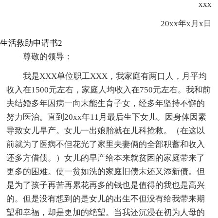
xxx
20xx年x月x日
生活救助申请书2
尊敬的领导：
我是XXX单位职工XXX，我家庭有两口人，月平均
收入在1500元左右，家庭人均收入在750元左右。我和前
夫结婚多年因病一向末能生育子女，经多年坚持不懈的
努力医治。直到20xx年11月最后生下女儿。因身体因素
导致女儿早产。女儿一出娘胎就在儿科抢救。（在这以
前就为了医病不但花光了家里夫妻俩的全部积蓄和收入
还多方借债。）女儿的早产给本来就贫困的家庭带来了
更多的困难。使一贫如洗的家庭旧债末还又添新债。但
是为了孩子再苦再累花再多的钱也是值得的我也是高兴
的。但是没有想到的是女儿的出生不但没有给我带来期
望和幸福，却是更加的绝望。当我还沉浸在初为人母的