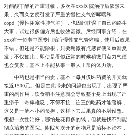
对醋酸丁酯的严重过敏，多次在xxx医院治疗后依然未
果，久而久之便引发了严重的慢性支气管哮喘和
copd（慢性阻塞性肺气肿），也因此耽误了自己的终生
大事，试过很多偏方后也收效甚微。后经同事介绍，在
xxx有一位老中医专门治疗慢性支气管哮喘，使用后效果
不错，但还是不能除根，只要稍微有点感冒便又重新复
发；不仅如此，即使是看似正常的时候稍微用点力气便
也会复发，基本上不能从事一般人正常的体力活。
中药也是相当的贵，基本上每月仅医药费的开支就
接近1500元。但是由此带来的问题也出现了，出现了严
重的副作用，饮食稍不注意就会导致整个身上出现了严
重疹子，奇痒难忍，不得不接二连三的吃药才能缓解，
这又是一笔不小的负担，这样下去后果真的不堪设想。
很想一次性治好，哪怕是花再多的钱，但就是找不到能
彻底治愈的医院。附院每次开的药物只是治标不治本，