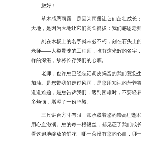
您好！
草木感恩雨露，是因为雨露让它们茁壮成长
大地，是因为大地让它们高耸挺拔；我们感恩老
刻在木板上的名字就未必不朽，刻在石头上
老师——人类灵魂的工程师，唯有这光辉的名字
样的深湛，故将长存我们的心底。
老师，也许您已经忘记调皮捣蛋的我们惹您
加油。是您带我们走过风雨，是您用知识的营养
道道难题，是您告诉我们，遇到困难时，不要轻
多烦恼，增添了一份坚毅。
三尺讲台方寸有限，却承载着您的崇高理想
用心血滋润。您的每一根银丝，都见证了我们成
看这遍地绽放的鲜花，哪一朵没有您的心血，哪