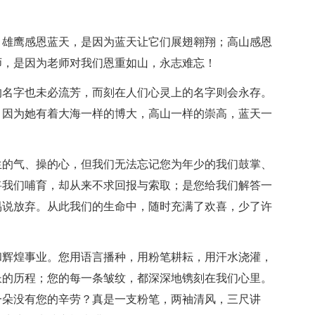
；雄鹰感恩蓝天，是因为蓝天让它们展翅翱翔；高山感恩
师，是因为老师对我们恩重如山，永志难忘！
的名字也未必流芳，而刻在人们心灵上的名字则会永存。
，因为她有着大海一样的博大，高山一样的崇高，蓝天一
生的气、操的心，但我们无法忘记您为年少的我们鼓掌、
将我们哺育，却从来不求回报与索取；是您给我们解答一
易说放弃。从此我们的生命中，随时充满了欢喜，少了许
和辉煌事业。您用语言播种，用粉笔耕耘，用汗水浇灌，
长的历程；您的每一条皱纹，都深深地镌刻在我们心里。
一朵没有您的辛劳？真是一支粉笔，两袖清风，三尺讲