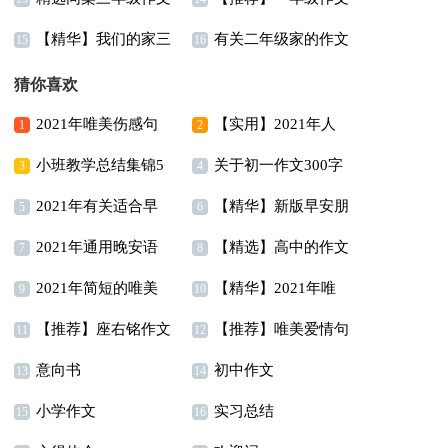
【精华】我们的家三
有关二年级家的作文
300字汇总5篇
汇总七篇
15
16
年级作文汇编5篇
合集八篇
猜你喜欢
2021年唯美伤感句
【实用】2021年人
1
2
小班教学总结集锦5
关于初一作文300字
子摘录65句
生唯美的句子汇编95句
3
4
2021年有关适合早
【精华】新版早安朋
篇
锦集7篇
5
6
2021年通用晚安语
【精选】高中的作文
上发的早安心语朋友圈
友圈问候语摘录66句
7
8
2021年简短的唯美
【精华】2021年唯
录朋友圈锦集62句
400字5篇
合集58条
9
10
【推荐】座右铭作文
【推荐】唯美爱情句
简短句子汇编49句
美的早安朋友圈问候语
11
12
意向书
初中作文
汇总9篇
子38句
13
集合45句
14
小学作文
实习总结
15
16