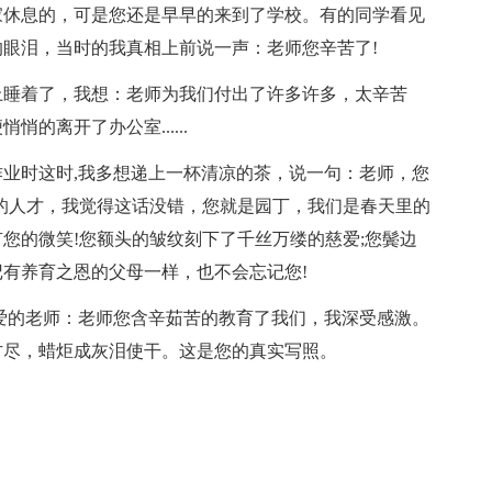
家休息的，可是您还是早早的来到了学校。有的同学看见
眼泪，当时的我真相上前说一声：老师您辛苦了!
上睡着了，我想：老师为我们付出了许多许多，太辛苦
的离开了办公室......
业时这时,我多想递上一杯清凉的茶，说一句：老师，您
的人才，我觉得这话没错，您就是园丁，我们是春天里的
您的微笑!您额头的皱纹刻下了千丝万缕的慈爱;您鬓边
有养育之恩的父母一样，也不会忘记您!
爱的老师：老师您含辛茹苦的教育了我们，我深受感激。
方尽，蜡炬成灰泪使干。这是您的真实写照。