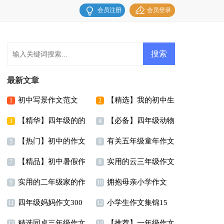
会员注册
会员登录
最新文章
初中写景作文范文
【精选】我的初中生
1
2
【精华】四年级的的
【必备】四年级动物
活作文汇总六篇
3
4
【热门】初中的作文
有关五年级童年作文
暑假作文四篇
作文汇总五篇
5
6
【精品】初中暑假作
实用的云三年级作文
300字合集十篇
合集8篇
7
8
实用的二年级家的作
拥抱母亲小学作文
文汇总9篇
300字合集五篇
9
10
四年级妈妈作文300
小学生作文集锦15
文合集6篇
11
12
精选同桌三年级作文
【推荐】一年级作文
字汇编5篇
篇
13
14