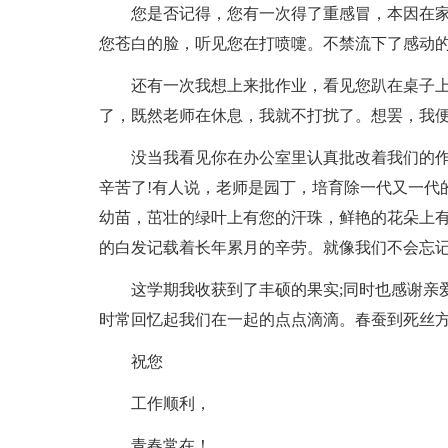
您是否记得，您有一次得了重感冒，本因在
您苍白的脸，听见您在打喷嚏。不禁流下了感动的
还有一次我想上来批作业，看见您趴在桌子
了，既然老师在休息，我就不打扰了。想罢，我便悄悄
没当我看见你在办公室里认真批改着我们的作
辛苦了!有人说，老师是园丁，培育除一代又一代
幼苗，茁壮的绿叶上有您的汗珠，鲜艳的花朵上有
的白发记载着长年累月的辛劳。就像我们不会忘记
这学期我收获到了丰硕的果实;同时也感谢亲
时常回忆起我们在一起的点点滴滴。春蚕到死丝
祝您
工作顺利，
青春常在！