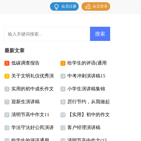
会员注册
会员登录
最新文章
低碳调查报告
给学生的评语(通用
1
2
关于文明礼仪优秀演
中考冲刺演讲稿15
15篇)
3
4
实用的初中成长作文
小学生演讲稿集锦
讲稿
篇
5
6
迎新生演讲稿
厉行节约，从我做起
汇编8篇
15篇
7
8
清明节高中作文11
【实用】初中的作文
演讲稿
9
10
学法守法好公民演讲
客户经理演讲稿
篇
300字汇总十篇
11
12
给学生的评语通用
清明节高中作文(15
稿
13
14