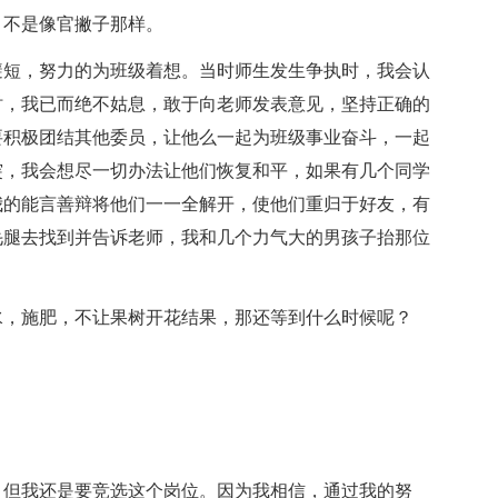
，不是像官撇子那样。
避短，努力的为班级着想。当时师生发生争执时，我会认
时，我已而绝不姑息，敢于向老师发表意见，坚持正确的
要积极团结其他委员，让他么一起为班级事业奋斗，一起
突，我会想尽一切办法让他们恢复和平，如果有几个同学
我的能言善辩将他们一一全解开，使他们重归于好友，有
毛腿去找到并告诉老师，我和几个力气大的男孩子抬那位
水，施肥，不让果树开花结果，那还等到什么时候呢？
，但我还是要竞选这个岗位。因为我相信，通过我的努