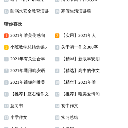
防溺水安全教育演讲
寒假生活演讲稿
15篇
篇)
15
16
稿(15篇)
猜你喜欢
2021年唯美伤感句
【实用】2021年人
1
2
小班教学总结集锦5
关于初一作文300字
子摘录65句
生唯美的句子汇编95句
3
4
2021年有关适合早
【精华】新版早安朋
篇
锦集7篇
5
6
2021年通用晚安语
【精选】高中的作文
上发的早安心语朋友圈
友圈问候语摘录66句
7
8
2021年简短的唯美
【精华】2021年唯
录朋友圈锦集62句
400字5篇
合集58条
9
10
【推荐】座右铭作文
【推荐】唯美爱情句
简短句子汇编49句
美的早安朋友圈问候语
11
12
意向书
初中作文
汇总9篇
子38句
13
集合45句
14
小学作文
实习总结
15
16