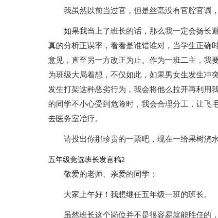
我虽然以前当过官，但是丝毫没有官腔官调
如果我当上了班长的话，那么我一定会扬长
真的分析正误率，看看是谁错谁对，当学生正确
意见，直至另一方改正为止。作为一班二主，我
为班级大局着想，不仅如此，如果男女生发生冲
发生打架这种恶劣行为，我会将他么拉开再利用
的同学不小心受到危险时，我会合理分工，让飞
去医务室冶疗。
请投出你那珍贵的一票吧，现在一给果树浇
五年级竞选班长发言稿2
敬爱的老师、亲爱的同学：
大家上午好！我想继任五年级一班的班长。
虽然班长这个岗位并不是很容易就能胜任的