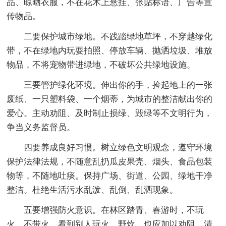
品、晾晒衣服，不在花木上悬挂、张贴标语、广告等宣
传物品。
二要保护城市绿地。不践踏绿地草坪，不穿越绿化
带，不在绿地内玩耍拍照、停放车辆、抛洒垃圾、堆放
物品，不将宠物带进绿地，不破坏公共绿地设施。
三要管护绿化环境。伸出你的手，捡起地上的一张
废纸、一只塑料袋、一个烟蒂，为城市的整洁献出你的
爱心。主动劝阻、及时制止损绿、毁绿等不文明行为，
争当义务监督员。
四要养成良好习惯。树立绿色文明观念，遵守环境
保护法律法规，不随意乱扔瓜皮果壳、烟头、食品包装
物等，不随地吐痰。保持广场、街道、公园、绿地干净
整洁。杜绝生活污水乱泼、乱倒、乱洒现象。
五要增强防火意识。在林区踏青、春游时，不玩
火，不带火，看到别人玩火、野炊，也应加以劝阻。清