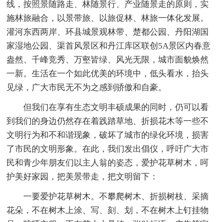
线，按照景随路走、林随景行、产业随景走的原则，实
施林旅融合，以景带旅、以旅促林、林旅一体化发展。
灌河东西两岸、环县城景观林带、楚都公园、丹阳湖国
家湿地公园、渠首风景区和丹江库区联创5A景区内春意
盎然、千峰竞秀、万壑皆绿、风光无限，城市面貌焕然
一新。生活在一个如此优美的环境中，低头看水，抬头
见绿，广大市民无不为之感到骄傲和自豪。
但我们在享有生态文明丰硕成果的同时，仍可以看
到我们的身边仍然存在着践踏草地、折损花木等一些不
文明行为和不和谐现象，破坏了城市的绿化环境，损害
了市民的文明形象。在此，我们发出倡仪，呼吁广大市
民和青少年朋友们以主人翁的姿态，爱护花草树木，呵
护美好家园，把美景带走，把文明留下：
一要爱护花草树木。不攀爬树木、折损树枝、采摘
花朵，不在树木上涂、写、刻、划，不在树木上钉挂物