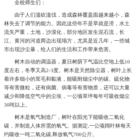
全校师生们：
由于人们滥砍滥伐，造成森林覆盖面越来越小，森
林失去了调节的能力。因此这些年不是旱就是涝，水土
流失严重，土地，沙漠化，部分地区发生泥石流，长
江、黄河的河道两边出现塌方，尤其是近几年，一些城
市出现沙尘暴，给人们的生活和工作带来危害。
树木自动的调温器，夏日树荫下气温比空地上低10
度左右，冬季又高2-3度。树木是天然除尘器，树叶上长
着许多细小的茸毛和黏液，能吸附烟尘中的碳、硫化物
等有害微粒，还有病菌、病毒等有害物质，还可以大量
减少和降低空气中的尘埃，一公顷草坪每年可吸收烟尘
30吨以上。
树木是氧气制造厂，树叶在阳光下能吸收二氧化
碳，并制造人体所需的氧气。据测定,一公顷阔叶林每天
约吸收一吨二氧化碳,释放氧气700公斤。