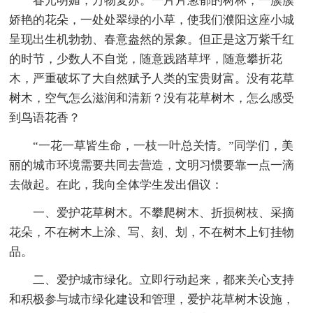
春光明媚，万物复苏。一片片葱郁的树林，一簇簇
娇艳的花朵，一处处翠绿的小草，使我们濮阳这座小城
呈现出生机勃勃、春意盎然的景象。但正是这万紫千红
的时节，少数人不自觉，随意践踏草坪，随意攀折花
木，严重破坏了大自然赋予人类的宝贵财富。没有花草
树木，空气怎么滋润和清新？没有花草树木，怎么感受
到鸟语花香？
“一花一草皆生命，一枝一叶总关情。”同学们，美
丽的城市环境需要共同去营造，文明习惯要靠一点一滴
去做起。在此，我向全体学生发出倡议：
一、爱护花草树木。不攀爬树木、折损树枝、采摘
花朵，不在树木上涂、写、刻、划，不在树木上钉挂物
品。
二、爱护城市绿化。立即行动起来，都来关心支持
和积极参与城市绿化建设和管理，爱护花草树木设施，