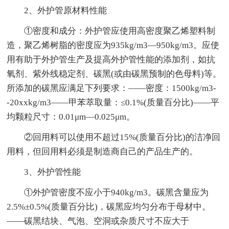
2、外护管原材料性能
①密度和成分：外护管应使用高密度聚乙烯塑料制
造，聚乙烯树脂的密度应为935kg/m3—950kg/m3。应使
用有助于外护管生产及提高外护管性能的添加剂，如抗
氧剂、紫外线稳定剂、碳黑(或由碳黑预制的色母料)等。
所添加的碳黑应满足下列要求：——密度：1500kg/m3-
-20xxkg/m3——甲苯萃取量：≤0.1%(质量百分比)——平
均颗粒尺寸：0.01μm—0.025μm。
②回用料可以使用不超过15%(质量百分比)的洁净回
用料，但回用料必须是制造商自己的产品生产的。
3、外护管性能
①外护管密度不应小于940kg/m3。碳黑含量应为
2.5%±0.5%(质量百分比)，碳黑应均匀分布于母材中。
——碳黑结块、气泡、空洞或杂质尺寸不应大于