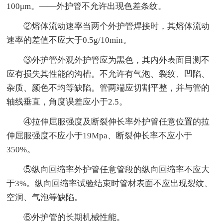
100μm。——外护管不允许出现色差条纹。
②熔体流动速率当两个外护管焊接时，其熔体流动
速率的差值不应大于0.5g/10min。
③外护管外观外护管应为黑色，其内外表面目测不
应有损失其性能的沟槽。不允许有气泡、裂纹、凹陷、
杂质、颜色不均等缺陷。管两端应切割平整，并与管的
轴线垂直，角度误差应小于2.5。
④拉伸屈服强度及断裂伸长率外护管任意位置的拉
伸屈服强度不应小于19Mpa、断裂伸长率不应小于
350%。
⑤纵向回缩率外护管任意管段的纵向回缩率不应大
于3%。纵向回缩率试验结束时管材表面不应出现裂纹、
空洞、气泡等缺陷。
⑥外护管的长期机械性能。