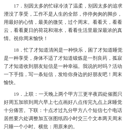
17．别因太多的忙碌冷淡了温柔，别因太多的追求
湮没了享受，工作不是人生的全部，停停匆匆的脚步，
用最好的心情，最美的微笑，过个周末。看看天，看看
云，看看夏日的荷花和湖水，看看生活里最深最浓的真
情。祝你周末愉快！
18．忙了才知道清闲是一种快乐，困了才知道睡觉
是一种享受，身体不适了才知道锻炼是一剂良药，孤寂
了才知道收到朋友短信是一种幸福。我说的对吗？活动
一下手指，写一条短信，发给你身边的好朋友吧！周末
愉快。
19．上联：一天晚上两个甲方三更半夜四处催图只
好周五加班到周六早上七点画好八点传完九点上床睡觉
十分痛苦。下联：十点才过九分甲方八个短信七个电话
居然要六处调整加五张图纸四小时交三个文本两天周末
只睡一个小时。横批：用原来的。