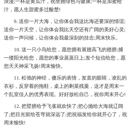
浪漫;一杯是黄瓜汁，祝坐拥绿色与健康;一杯是加蜜橙
汁，愿人生甜蜜多过酸楚!
9. 送你一片大海，让你体会我这比海还要深的情谊;
送你一片天空，让你体会我比天空还有广阔的美好心灵;
送你一声问候，让你体会我最深刻的挂念;周末快乐。
10. 送一只小鸟给您，愿您拥有展翅高飞的翅膀;捕
一缕阳光给您，愿您的事业蒸蒸日上;发个短信给您，愿
您天天神采飞扬!周末愉快。
11. 松弛的神经，傻乐的表情，发直的眼睛，凌乱的
衣衫，反穿着的拖鞋，桌上的剩菜残羹，这才是周末一
个乱室佳人的优秀表现。好好放松自己，祝你周末开心!
12. 把臂膀给予飞雀就欢快了;把心抛给大海就辽阔
了;把目光留给苍穹就深远了;把祝福发给你就开心了，祝
周末愉快!