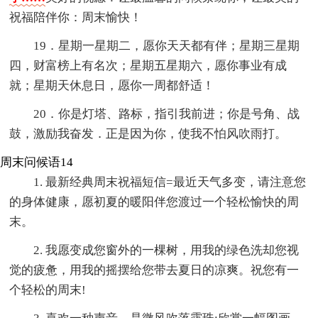
祝福陪伴你：周末愉快！
19．星期一星期二，愿你天天都有伴；星期三星期
四，财富榜上有名次；星期五星期六，愿你事业有成
就；星期天休息日，愿你一周都舒适！
20．你是灯塔、路标，指引我前进；你是号角、战
鼓，激励我奋发．正是因为你，使我不怕风吹雨打。
周末问候语14
1. 最新经典周末祝福短信=最近天气多变，请注意您
的身体健康，愿初夏的暖阳伴您渡过一个轻松愉快的周
末。
2. 我愿变成您窗外的一棵树，用我的绿色洗却您视
觉的疲惫，用我的摇摆给您带去夏日的凉爽。祝您有一
个轻松的周末!