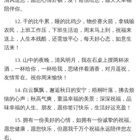
清风送您，愿您心情舒畅，发个短信给您，愿天天幸福
陪伴你。
12. 干的比牛累，睡的比鸡少，物价赛火箭，拿钱输
农民，上班工作压，下班生活迫，周末马上到，祝福来
送上，人生本残酷，还需放平心，每天好心态，如意生
活来！
13. 山中的夜晚，清风明月，我在石桌上摆两杯浓
酒，一杯给你，一杯给我，思绪伴着酒香，对月遥祝，
友情常在。祝你周末愉快！
14. 白云飘飘，邂逅秋日的安宁；梧桐叶落，拂去烦
恼的心声；秋高气爽，重温幸福的美景；深深祝福，品
味幸福的人生。朋友，愿你签订快乐，生活好运充盈！
15. 拥有一份美好的心情，如拥有一份诚挚的祝福。
愿您健康，愿您快乐，但愿我千万个祝福永远陪伴您左
右。