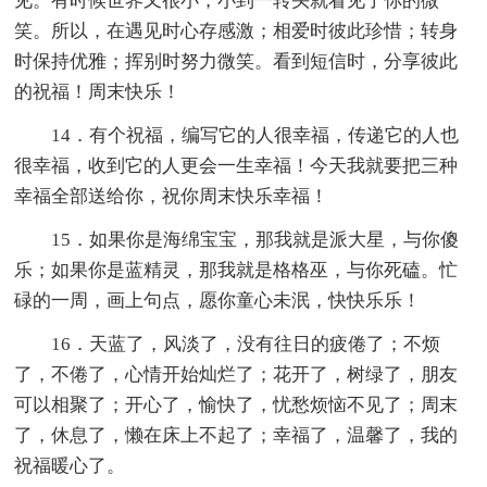
见。有时候世界又很小，小到一转头就看见了你的微
笑。所以，在遇见时心存感激；相爱时彼此珍惜；转身
时保持优雅；挥别时努力微笑。看到短信时，分享彼此
的祝福！周末快乐！
14．有个祝福，编写它的人很幸福，传递它的人也
很幸福，收到它的人更会一生幸福！今天我就要把三种
幸福全部送给你，祝你周末快乐幸福！
15．如果你是海绵宝宝，那我就是派大星，与你傻
乐；如果你是蓝精灵，那我就是格格巫，与你死磕。忙
碌的一周，画上句点，愿你童心未泯，快快乐乐！
16．天蓝了，风淡了，没有往日的疲倦了；不烦
了，不倦了，心情开始灿烂了；花开了，树绿了，朋友
可以相聚了；开心了，愉快了，忧愁烦恼不见了；周末
了，休息了，懒在床上不起了；幸福了，温馨了，我的
祝福暖心了。