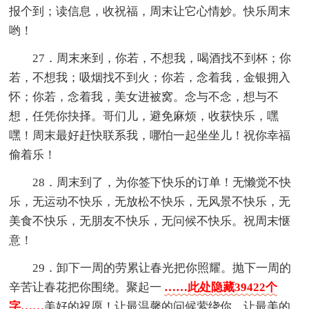
报个到；读信息，收祝福，周末让它心情妙。快乐周末
哟！
27．周末来到，你若，不想我，喝酒找不到杯；你
若，不想我；吸烟找不到火；你若，念着我，金银拥入
怀；你若，念着我，美女进被窝。念与不念，想与不
想，任凭你抉择。哥们儿，避免麻烦，收获快乐，嘿
嘿！周末最好赶快联系我，哪怕一起坐坐儿！祝你幸福
偷着乐！
28．周末到了，为你签下快乐的订单！无懒觉不快
乐，无运动不快乐，无放松不快乐，无风景不快乐，无
美食不快乐，无朋友不快乐，无问候不快乐。祝周末惬
意！
29．卸下一周的劳累让春光把你照耀。抛下一周的
辛苦让春花把你围绕。聚起一
……此处隐藏39422个
字……
美好的祝愿！让最温馨的问候萦绕你，让最美的