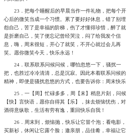
23．把每个睡醒后的早晨当作一件礼物，把每个开
心后的微笑当成一个习惯。累了要好好休息，错了别埋
怨自己，苦了是幸福的阶梯，伤了才懂得珍惜，醉了就
是折磨自己，笑了便忘记曾经哭泣，闷了给我发个信
息，嗨，周末很短，开心了就笑，不开心就过会儿再
笑。愿你微笑今天，快乐永远！
24．联系联系问候问候，哪怕忽悠一下，骚扰一
把，也胜过冷冷清清，总是沉寂。因此本着联系问候的
精神，即便是骚扰忽悠的方式，也要告诉你：周末快乐
25．一【周】忙碌多多，周【末】稍息片刻，问候
【快】言快语，愿你自得其【乐】，抹去烦恼忧伤，对
酒得意纵歌，生活有劳有逸，重回快乐自我！
26．周末到，烦恼抛，快乐让它冒个泡；看电影，
买新衫，休闲让它露个脸；邀亲朋，品佳肴，幸福让它