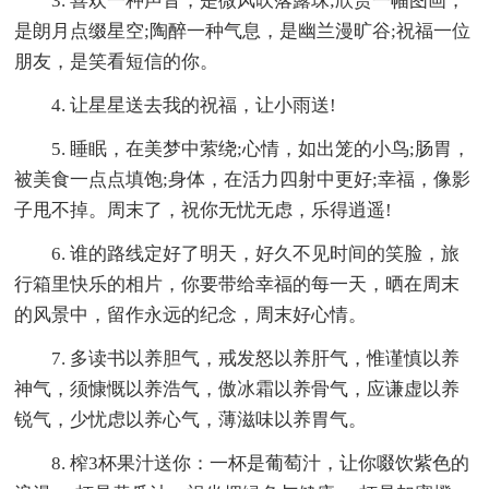
3. 喜欢一种声音，是微风吹落露珠;欣赏一幅图画，
是朗月点缀星空;陶醉一种气息，是幽兰漫旷谷;祝福一位
朋友，是笑看短信的你。
4. 让星星送去我的祝福，让小雨送!
5. 睡眠，在美梦中萦绕;心情，如出笼的小鸟;肠胃，
被美食一点点填饱;身体，在活力四射中更好;幸福，像影
子甩不掉。周末了，祝你无忧无虑，乐得逍遥!
6. 谁的路线定好了明天，好久不见时间的笑脸，旅
行箱里快乐的相片，你要带给幸福的每一天，晒在周末
的风景中，留作永远的纪念，周末好心情。
7. 多读书以养胆气，戒发怒以养肝气，惟谨慎以养
神气，须慷慨以养浩气，傲冰霜以养骨气，应谦虚以养
锐气，少忧虑以养心气，薄滋味以养胃气。
8. 榨3杯果汁送你：一杯是葡萄汁，让你啜饮紫色的