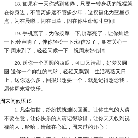
18. 如果有一天你感到疲倦，只要一转身我的祝福就
在你身边，不管离多远不管多少年，这祝福化为蓝星点
点，闪在晨曦，闪在日暮，闪在你生命每寸空间!
19. 手机震了，为你按摩一下;屏幕亮了，让你灿烂
一下;铃声响了，伴你轻松一下;短信发了，朋友关心一
下;周末到了，轻轻问候一下。祝周末好心情!
20. 送你一个圆圆的西瓜，可口又清甜，好梦又圆
圆;送你一个鲜红的气球，轻轻又飘飘，生活蒸蒸又日
上，送你这么多，回报只想要一个，就是记得想念我，
愿你周末常快乐。
周末问候语15
1. 凡尘俗世，纷纷扰扰难以回避。让你生气的人请
不要在意，让你快乐的人请记得珍惜，让你天天收到祝
福的人，哈哈，请藏在心底，周末过的开心！