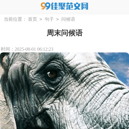
>
>
当前位置：
首页
句子
问候语
周末问候语
时间：2025-08-01 06:12:23