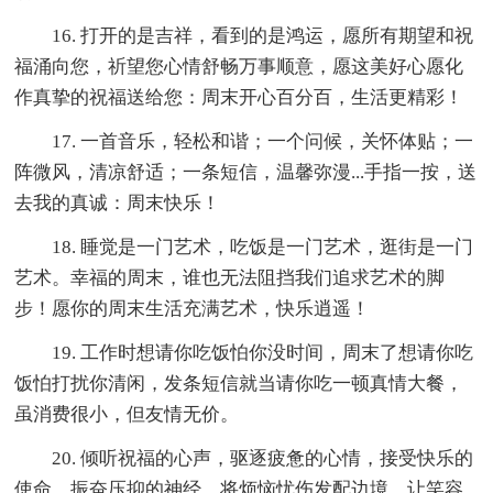
16. 打开的是吉祥，看到的是鸿运，愿所有期望和祝
福涌向您，祈望您心情舒畅万事顺意，愿这美好心愿化
作真挚的祝福送给您：周末开心百分百，生活更精彩！
17. 一首音乐，轻松和谐；一个问候，关怀体贴；一
阵微风，清凉舒适；一条短信，温馨弥漫...手指一按，送
去我的真诚：周末快乐！
18. 睡觉是一门艺术，吃饭是一门艺术，逛街是一门
艺术。幸福的周末，谁也无法阻挡我们追求艺术的脚
步！愿你的周末生活充满艺术，快乐逍遥！
19. 工作时想请你吃饭怕你没时间，周末了想请你吃
饭怕打扰你清闲，发条短信就当请你吃一顿真情大餐，
虽消费很小，但友情无价。
20. 倾听祝福的心声，驱逐疲惫的心情，接受快乐的
使命，振奋压抑的神经，将烦恼忧伤发配边境，让笑容