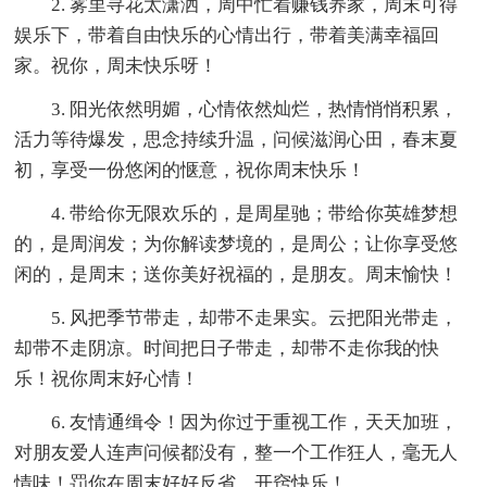
2. 雾里寻花太潇洒，周中忙着赚钱养家，周末可得
娱乐下，带着自由快乐的心情出行，带着美满幸福回
家。祝你，周未快乐呀！
3. 阳光依然明媚，心情依然灿烂，热情悄悄积累，
活力等待爆发，思念持续升温，问候滋润心田，春末夏
初，享受一份悠闲的惬意，祝你周末快乐！
4. 带给你无限欢乐的，是周星驰；带给你英雄梦想
的，是周润发；为你解读梦境的，是周公；让你享受悠
闲的，是周末；送你美好祝福的，是朋友。周末愉快！
5. 风把季节带走，却带不走果实。云把阳光带走，
却带不走阴凉。时间把日子带走，却带不走你我的快
乐！祝你周末好心情！
6. 友情通缉令！因为你过于重视工作，天天加班，
对朋友爱人连声问候都没有，整一个工作狂人，毫无人
情味！罚你在周末好好反省，开窍快乐！