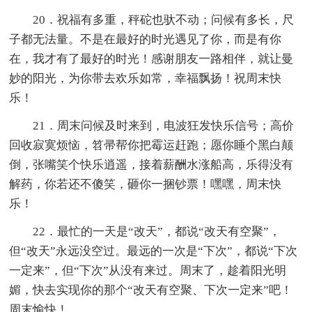
20．祝福有多重，秤砣也驮不动；问候有多长，尺
子都无法量。不是在最好的时光遇见了你，而是有你
在，我才有了最好的时光！感谢朋友一路相伴，就让曼
妙的阳光，为你带去欢乐如常，幸福飘扬！祝周末快
乐！
21．周末问候及时来到，电波狂发快乐信号；高价
回收寂寞烦恼，笤帚帮你把霉运赶跑；愿你睡个黑白颠
倒，张嘴笑个快乐逍遥，接着薪酬水涨船高，乐得没有
解药，你若还不傻笑，砸你一捆钞票！嘿嘿，周末快
乐！
22．最忙的一天是“改天”，都说“改天有空聚”，
但“改天”永远没空过。最远的一次是“下次”，都说“下次
一定来”，但“下次”从没有来过。周末了，趁着阳光明
媚，快去实现你的那个“改天有空聚、下次一定来”吧！
周末愉快！