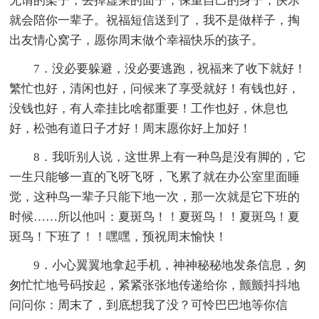
无谓的架子，丢掉虚荣的面子，保重自己的身子，快乐
就会陪你一辈子。祝福短信送到了，我不是做样子，掏
出友情心窝子，愿你周末做个幸福快乐的孩子。
7．没必要躲避，没必要逃跑，祝福来了收下就好！
繁忙也好，清闲也好，问候来了享受就好！有钱也好，
没钱也好，有人牵挂比啥都重要！工作也好，休息也
好，松弛有道日子才好！周末愿你好上加好！
8．我听别人说，这世界上有一种鸟是没有脚的，它
一生只能够一直的飞呀飞呀，飞累了就在办公室里面睡
觉，这种鸟一辈子只能下地一次，那一次就是它下班的
时候……所以他叫：夏斑鸟！！夏斑鸟！！夏斑鸟！夏
斑鸟！下班了！！嘿嘿，预祝周末愉快！
9．小心翼翼地拿起手机，神神秘秘地发条信息，匆
匆忙忙地号码按起，紧紧张张地传递给你，颤颤抖抖地
问问你：周末了，到底想我了没？可怜巴巴地等你信