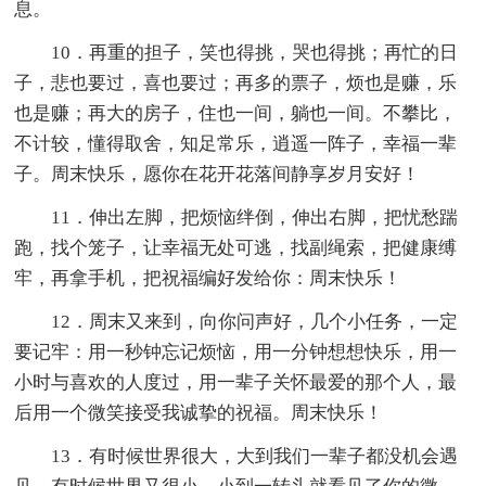
息。
10．再重的担子，笑也得挑，哭也得挑；再忙的日
子，悲也要过，喜也要过；再多的票子，烦也是赚，乐
也是赚；再大的房子，住也一间，躺也一间。不攀比，
不计较，懂得取舍，知足常乐，逍遥一阵子，幸福一辈
子。周末快乐，愿你在花开花落间静享岁月安好！
11．伸出左脚，把烦恼绊倒，伸出右脚，把忧愁踹
跑，找个笼子，让幸福无处可逃，找副绳索，把健康缚
牢，再拿手机，把祝福编好发给你：周末快乐！
12．周末又来到，向你问声好，几个小任务，一定
要记牢：用一秒钟忘记烦恼，用一分钟想想快乐，用一
小时与喜欢的人度过，用一辈子关怀最爱的那个人，最
后用一个微笑接受我诚挚的祝福。周末快乐！
13．有时候世界很大，大到我们一辈子都没机会遇