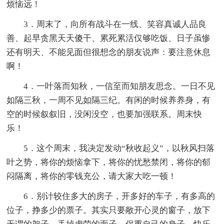
烦恼远！
3．周末了，向所有战斗在一线、笑容真诚人品良
善、起早贪黑天天傻干、累死累活仅够吃饭、日子虽惨
还有明天、不能见面但很想念的朋友说声：要注意休息
啊！
4．一叶落而知秋，一信至而知朋友思念。一日不见
如隔三秋，一周不见如隔三纪。有闲的时候养养身，有
空的时候叙叙旧，没闲没空，也要加强联系。周末快
乐！
5．这个周末，我决定发动“秋收起义”，以秋风扫落
叶之势，将你的烦恼拿下，将你的忧愁禁闭，将你的郁
闷隔离，将你的零钱充公，请大家大吃一顿！
6．别计较住多大的房子，开多好的车子，有多高的
位子，挣多少的票子。其实只要敞开心灵的窗子，放下