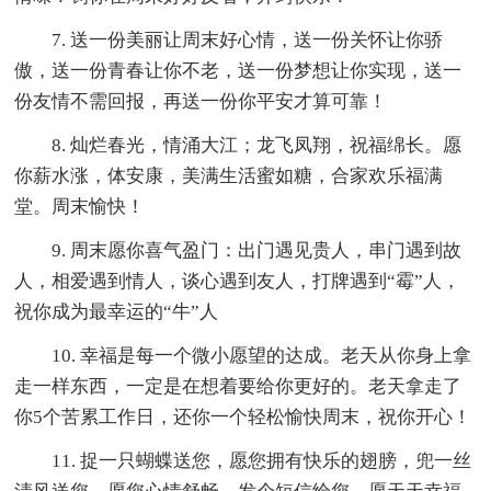
7. 送一份美丽让周末好心情，送一份关怀让你骄
傲，送一份青春让你不老，送一份梦想让你实现，送一
份友情不需回报，再送一份你平安才算可靠！
8. 灿烂春光，情涌大江；龙飞凤翔，祝福绵长。愿
你薪水涨，体安康，美满生活蜜如糖，合家欢乐福满
堂。周末愉快！
9. 周末愿你喜气盈门：出门遇见贵人，串门遇到故
人，相爱遇到情人，谈心遇到友人，打牌遇到“霉”人，
祝你成为最幸运的“牛”人
10. 幸福是每一个微小愿望的达成。老天从你身上拿
走一样东西，一定是在想着要给你更好的。老天拿走了
你5个苦累工作日，还你一个轻松愉快周末，祝你开心！
11. 捉一只蝴蝶送您，愿您拥有快乐的翅膀，兜一丝