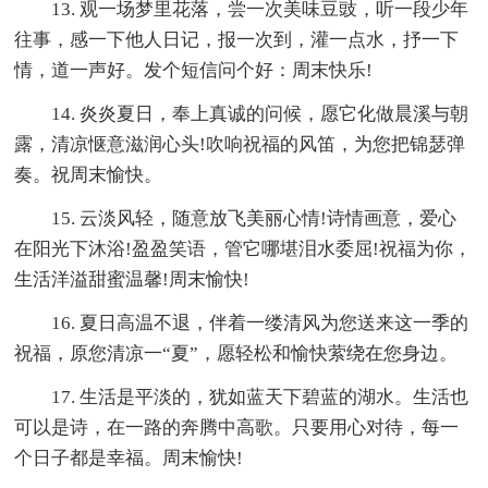
13. 观一场梦里花落，尝一次美味豆豉，听一段少年
往事，感一下他人日记，报一次到，灌一点水，抒一下
情，道一声好。发个短信问个好：周末快乐!
14. 炎炎夏日，奉上真诚的问候，愿它化做晨溪与朝
露，清凉惬意滋润心头!吹响祝福的风笛，为您把锦瑟弹
奏。祝周末愉快。
15. 云淡风轻，随意放飞美丽心情!诗情画意，爱心
在阳光下沐浴!盈盈笑语，管它哪堪泪水委屈!祝福为你，
生活洋溢甜蜜温馨!周末愉快!
16. 夏日高温不退，伴着一缕清风为您送来这一季的
祝福，原您清凉一“夏”，愿轻松和愉快萦绕在您身边。
17. 生活是平淡的，犹如蓝天下碧蓝的湖水。生活也
可以是诗，在一路的奔腾中高歌。只要用心对待，每一
个日子都是幸福。周末愉快!