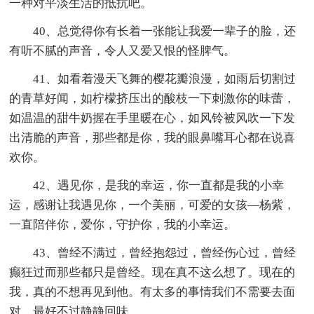
一种对平淡生活的抵抗吧。
40、总觉得你有长着一张能让我爱一辈子的脸，还
有听不腻的声音，令人又爱又恨的怪脾气。
41、如看着漫天飞舞的樱花瓣浪漫，如雨后切割过
的青草好闻，如柠檬挤压出的酸枝一下刺激你的味蕾，
如温温的甜牛奶握在手里暖在心，如风铃被风吹一下发
出清脆的声音，那些都是你，我的眼鼻嘴耳心都在说喜
欢你。
42、遇见你，是我的幸运，你一直都是我的小幸
运，感谢让我遇见你，一个美丽，可爱的女孩―杨紫，
一直陪伴你，爱你，守护你，我的小幸运。
43、曾经不满过，曾经抱怨过，曾经伤心过，曾经
癫狂过而那些都只是曾经。现在真不这么想了。现在的
我，真的不想再见到他。有太多的事情我们不需要去面
对，最好不过静静回味。