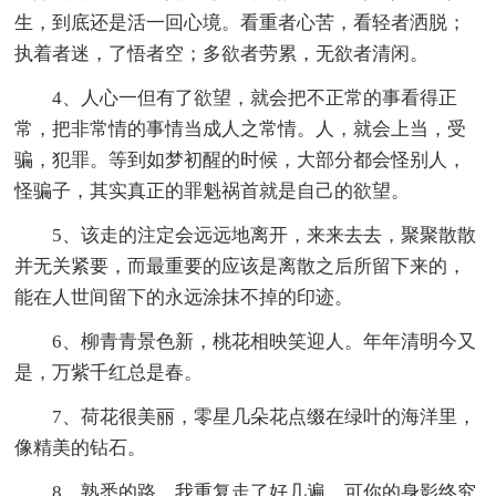
生，到底还是活一回心境。看重者心苦，看轻者洒脱；
执着者迷，了悟者空；多欲者劳累，无欲者清闲。
4、人心一但有了欲望，就会把不正常的事看得正
常，把非常情的事情当成人之常情。人，就会上当，受
骗，犯罪。等到如梦初醒的时候，大部分都会怪别人，
怪骗子，其实真正的罪魁祸首就是自己的欲望。
5、该走的注定会远远地离开，来来去去，聚聚散散
并无关紧要，而最重要的应该是离散之后所留下来的，
能在人世间留下的永远涂抹不掉的印迹。
6、柳青青景色新，桃花相映笑迎人。年年清明今又
是，万紫千红总是春。
7、荷花很美丽，零星几朵花点缀在绿叶的海洋里，
像精美的钻石。
8、熟悉的路，我重复走了好几遍，可你的身影终究