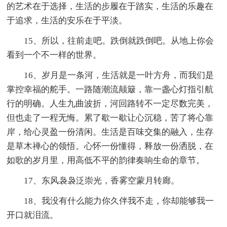
的艺术在于选择，生活的步履在于踏实，生活的乐趣在
于追求，生活的安乐在于平淡。
15、所以，往前走吧。跌倒就跌倒吧。从地上你会
看到一个不一样的世界。
16、岁月是一条河，生活就是一叶方舟，而我们是
掌控幸福的舵手。一路随潮流颠簸，靠一盏心灯指引航
行的明确。人生九曲波折，河回路转不一定尽数完美，
但也走了一程无悔。累了歇一歇让心沉稳，苦了将心靠
岸，给心灵盈一份清闲。生活是百味交集的融入，生存
是草木禅心的领悟。心怀一份懂得，释放一份洒脱，在
如歌的岁月里，用高低不平的韵律奏响生命的章节。
17、东风袅袅泛崇光，香雾空蒙月转廊。
18、我没有什么能力你久伴我不走，你却能够我一
开口就泪流。