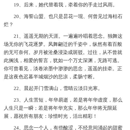
19、后来，她代替着我，牵着你的手走过风雨。
20、海誓山盟、也只是昙花一现、何曾见过海枯石
烂？
21、遥遥无期的天涯。一遍遍吟唱着思念。独舞这
场无你的飞花逐梦。凤舞翩迁的千姿中，纵然有着百般
的无可奈何。岁月被沧桑浸染成斑驳。过往，从不曾就
此搁浅，相爱的誓言，犹如一个万丈深渊，无路可逃。
你可曾看见，淡卷浓墨中渺渺的思念，遥遥的挂牵。正
是这夜色迟暮半城烟沙的悲凉，柔肠寸断。
22、晨起开门雪满山，雪睛云淡日光寒。
23、人生苦短，年华易逝，若是将年华虚度，那么
人生只是一瞬；若是将年华充实，那么年华将无限延
展，愿祝所有朋友：珍惜时光，活出精彩！
24、思念一个人，有些酸涩，不经意间涌起的甜蜜