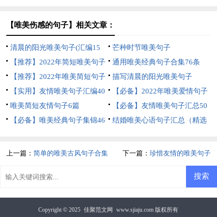
【唯美伤感的句子】相关文章：
清晨的阳光唯美句子(汇编15
芒种时节唯美句子
篇)
【推荐】2022年简短唯美句子
通用唯美经典句子合集76条
锦集55条
【推荐】2022年唯美简短句子
描写清晨的阳光唯美句子
锦集70句
【实用】友情唯美句子汇编40
【必备】2022年唯美爱情句子
条
唯美简短友情句子6篇
合集60条
【必备】友情唯美句子汇总50
【必备】唯美经典句子集锦46
句
结婚唯美心语句子汇总（精选
句
60句）
上一篇：
简单的唯美古风句子合集
下一篇：
珍惜友情的唯美句子
99句
Copyright © 2025
佳聚范文网
www.sjiaju.com 版权所有