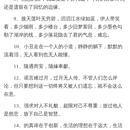
还是遗留在了回忆的边缘。
9、接天莲叶无穷碧，滔滔江水绿如蓝，伊人带笑
看，多少烟雨，多少楼台，多少旧梦萦回，多少墨色勾
勒了湖岸的线，多少落花隐去了君的气息，难忘。
10、小丑走在一个人的小道，静静的躺下，默默的
流着泪，无人看到也无人能懂。
11、隨遇而安，隨緣奉獻。
12、谣言难过月，过月无人传。不管人们怎么评
论，但只要想到这一切终将又被人们遗忘，就不会这么
在意。
13、强求对人不礼貌，超限对己不尊重；放过他人
是慈悲，放下自己是智慧。
14、的真谛在于创新，生活的理想在于远大，生活