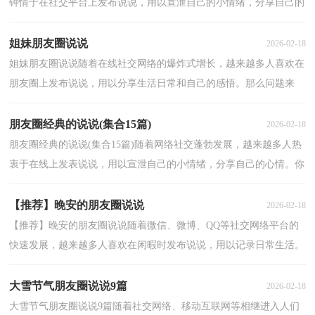
钟情于在社交平台上发布说说，用以宣泄自己的小情绪，分享自己的
心情。还在苦苦寻找个性、独特的说说吗？下面是小编...
姐妹朋友圈说说
2026-02-18
姐妹朋友圈说说随着在线社交网络的爆炸式增长，越来越多人喜欢在
朋友圈上发布说说，用以分享生活日常和自己的感悟。那么问题来
了，到底什么样的说说才是低调奢华有内涵的呢？下面是...
朋友圈经典的说说(集合15篇)
2026-02-18
朋友圈经典的说说(集合15篇)随着网络社交蓬勃发展，越来越多人热
衷于在线上发表说说，用以宣泄自己的小情绪，分享自己的心情。你
在发说说的时候总是不知道该怎么组织语言吗？以下是...
【推荐】晚安的朋友圈说说
2026-02-18
【推荐】晚安的朋友圈说说随着微信、微博、QQ等社交网络平台的
快速发展，越来越多人喜欢在闲暇时发布说说，用以记录日常生活。
什么样的说说才受网友欢迎呢？下面是小编精心整理的...
大雪节气朋友圈说说9篇
2026-02-18
大雪节气朋友圈说说9篇随着社交网络、移动互联网等相继进入人们