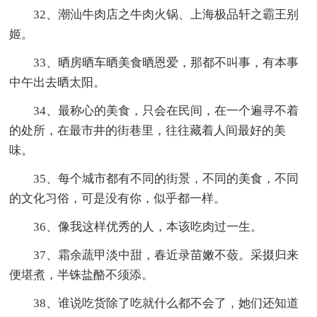
32、潮汕牛肉店之牛肉火锅、上海极品轩之霸王别
姬。
33、晒房晒车晒美食晒恩爱，那都不叫事，有本事
中午出去晒太阳。
34、最称心的美食，只会在民间，在一个遍寻不着
的处所，在最市井的街巷里，往往藏着人间最好的美
味。
35、每个城市都有不同的街景，不同的美食，不同
的文化习俗，可是没有你，似乎都一样。
36、像我这样优秀的人，本该吃肉过一生。
37、霜余蔬甲淡中甜，春近录苗嫩不蔹。采掇归来
便堪煮，半铢盐酪不须添。
38、谁说吃货除了吃就什么都不会了，她们还知道