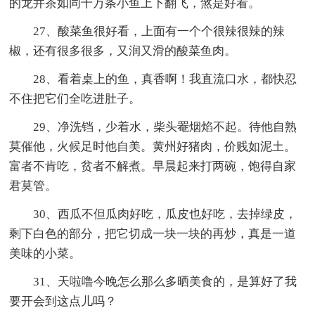
的龙井茶如同千万条小鱼上下翻飞，煞是好看。
27、酸菜鱼很好看，上面有一个个很辣很辣的辣
椒，还有很多很多，又润又滑的酸菜鱼肉。
28、看着桌上的鱼，真香啊！我直流口水，都快忍
不住把它们全吃进肚子。
29、净洗铛，少着水，柴头罨烟焰不起。待他自熟
莫催他，火候足时他自美。黄州好猪肉，价贱如泥土。
富者不肯吃，贫者不解煮。早晨起来打两碗，饱得自家
君莫管。
30、西瓜不但瓜肉好吃，瓜皮也好吃，去掉绿皮，
剩下白色的部分，把它切成一块一块的再炒，真是一道
美味的小菜。
31、天啦噜今晚怎么那么多晒美食的，是算好了我
要开会到这点儿吗？