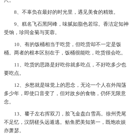
尺。
8、不辜负在最好的时光里，遇见美食的精致。
9、糕名飞石黑阿峰，味腻如脂色若琮。香洁定知神
受饷，珍同金菊与芙蓉。
10、有的饭桶相当于吃货，但吃货却不一定是饭
桶。两者的根本区别在于，饭桶很能吃，吃货很会吃。
11、吃货的思路是好吃你就多吃点，不好吃多少也
要吃点。
12、乡愁就是味觉上的思念，无论一个人在外闯荡
多少年，即使口音变了，但对故乡的食物，仍怀无限意
念。
13、饔子左右挥双刀，脍飞金盘白雪高。徐州秃尾
不足忆，汉阴槎头远遁逃。鲂鱼肥美知第一，既饱欢娱
亦萧瑟。