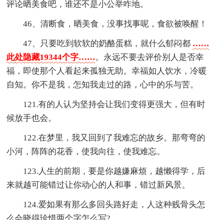
评论晒美食吧，谁还不是小公举咋地。
46、清断食，晒美食，没事找事呢，食欲被唤醒！
47、只要吃到软软的奶酪蛋糕，就什么郁闷都
……
此处隐藏19344个字……
。永远不要去评价别人是否幸
福，即使那个人看起来孤独无助。幸福如人饮水，冷暖
自知。你不是我，怎知我走过的路，心中的乐与苦。
121.有的人认为坚持会让我们变得更强大，但有时
候放手也会。
122.在梦里，我又回到了我难忘的故乡。那弯弯的
小河，阵阵的花香，使我向往，使我难忘。
123.人生的前期，要是你越嫌麻烦，越懒得学，后
来就越可能错过让你动心的人和事，错过新风景。
124.爱如果有那么多回头路好走，人这种贱骨头怎
么会晓得珍惜两个字怎么写?