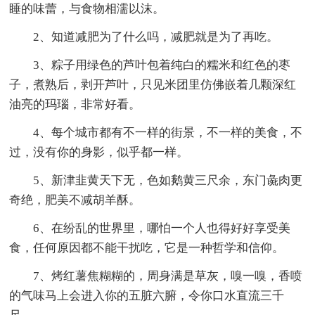
睡的味蕾，与食物相濡以沫。
2、知道减肥为了什么吗，减肥就是为了再吃。
3、粽子用绿色的芦叶包着纯白的糯米和红色的枣
子，煮熟后，剥开芦叶，只见米团里仿佛嵌着几颗深红
油亮的玛瑙，非常好看。
4、每个城市都有不一样的街景，不一样的美食，不
过，没有你的身影，似乎都一样。
5、新津韭黄天下无，色如鹅黄三尺余，东门彘肉更
奇绝，肥美不减胡羊酥。
6、在纷乱的世界里，哪怕一个人也得好好享受美
食，任何原因都不能干扰吃，它是一种哲学和信仰。
7、烤红薯焦糊糊的，周身满是草灰，嗅一嗅，香喷
的气味马上会进入你的五脏六腑，令你口水直流三千