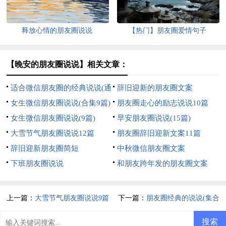
释放心情的朋友圈说说
【热门】朋友圈爱情句子
【晚安的朋友圈说说】相关文章：
适合微信朋友圈的经典说说(通
辞旧迎新的朋友圈文案
用15篇)
女生微信朋友圈说说(合集9篇)
朋友圈走心的励志说说10篇
女生微信朋友圈说说(9篇)
早安朋友圈说说(15篇)
大雪节气朋友圈说说12篇
朋友圈辞旧迎新文案11篇
辞旧迎新朋友圈简短
中秋微信朋友圈文案
下班朋友圈说说
和朋友跨年发的朋友圈文案
上一篇：
大雪节气朋友圈说说9篇
下一篇：
朋友圈经典的说说(集合
15篇)