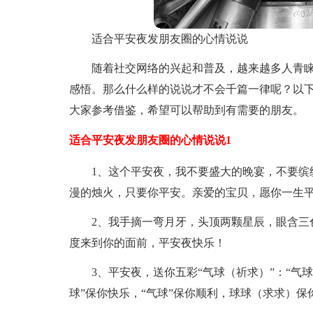
适合平安夜发朋友圈的心情说说
随着社交网络的兴起和普及，越来越多人青
感悟。那么什么样的说说才不会千篇一律呢？以
大家参考借鉴，希望可以帮助到有需要的朋友。
适合平安夜发朋友圈的心情说说1
1、这个平安夜，我不要盛大的晚宴，不要缤
漫的烛火，只要你平安。亲爱的宝贝，愿你一生
2、我手摘一弯月牙，头顶两颗星辰，眼含三
度来到你的面前，平安夜快乐！
3、平安夜，送你五彩“气球（祈求）”：“气球
球”保你快乐，“气球”保你顺利，球球（求求）