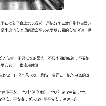
睐于在社交平台上发表说说，用以分享生活日常和自己的
下是小编精心整理的适合平安夜发朋友圈的心情说说，供
纷的佳肴，不要璀璨的星光，不要华丽的服饰，不要浪
平平安安，一世康康健健。
色秋波，口叼九朵玫瑰，脚踏十瑞祥云，以闪电般的速
”保你平安，“气球”保你健康，“气球”保你幸福，“气
保你平安。平安夜，祈求你的平平安安，健健康康。