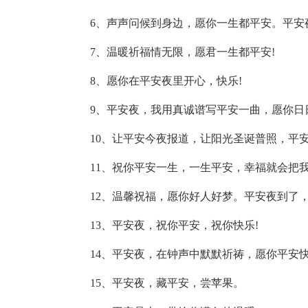
6、声声问候到身边，愿你一生都平安。平安
7、温暖祈福情无限，愿君一生都平安!
8、愿你在平安夜里开心，快乐!
9、平安夜，我用真诚谱写平安一曲，愿你日
10、让平安今夜报道，让阳光圣诞普照，平
11、祝你平安一生，一生平安，幸福就会把
12、温馨祝福，愿你好人好梦。平安夜到了
13、平安夜，祝你平安，祝你快乐!
14、平安夜，在钟声中默默祈祷，愿你平安快
15、平安夜，藏平安，尝苹果。