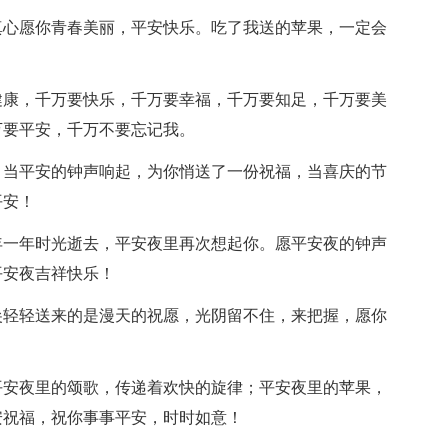
真心愿你青春美丽，平安快乐。吃了我送的苹果，一定会
健康，千万要快乐，千万要幸福，千万要知足，千万要美
万要平安，千万不要忘记我。
，当平安的钟声响起，为你悄送了一份祝福，当喜庆的节
平安！
年一年时光逝去，平安夜里再次想起你。愿平安夜的钟声
平安夜吉祥快乐！
尖轻轻送来的是漫天的祝愿，光阴留不住，来把握，愿你
平安夜里的颂歌，传递着欢快的旋律；平安夜里的苹果，
安祝福，祝你事事平安，时时如意！