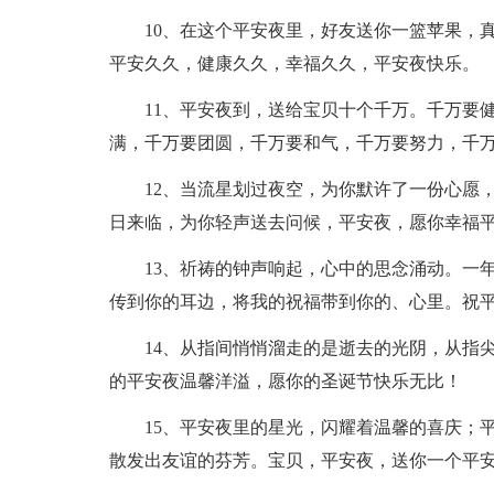
10、在这个平安夜里，好友送你一篮苹果，
平安久久，健康久久，幸福久久，平安夜快乐。
11、平安夜到，送给宝贝十个千万。千万要
满，千万要团圆，千万要和气，千万要努力，千
12、当流星划过夜空，为你默许了一份心愿
日来临，为你轻声送去问候，平安夜，愿你幸福
13、祈祷的钟声响起，心中的思念涌动。一
传到你的耳边，将我的祝福带到你的、心里。祝
14、从指间悄悄溜走的是逝去的光阴，从指
的平安夜温馨洋溢，愿你的圣诞节快乐无比！
15、平安夜里的星光，闪耀着温馨的喜庆；
散发出友谊的芬芳。宝贝，平安夜，送你一个平