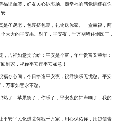
幸福里面装，好友关心诉衷肠。愿幸福的感觉缠绕在你
平安！
真是圣诞老，包裹挤包裹，礼物送你家。一盒幸福，两
六个大大的平安果。对了，平安夜，千万别堵住烟囱了，
花，吉祥如意笑哈哈；平安是个富，年年贵富又荣华；
安回到家，祝你平安夜平安如意！
祝福存心间，今日恰逢平安夜，祝君快乐无忧愁。平安
康，万事如意永不愁。
鸡熟了，苹果笑了，你乐了，平安夜的钟声响了，我的
。
让平安平民化进驻你我千万家，用心保佑你，用短信告