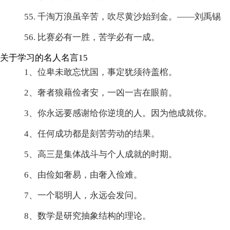
55. 千淘万浪虽辛苦，吹尽黄沙始到金。——刘禹锡
56. 比赛必有一胜，苦学必有一成。
关于学习的名人名言15
1、位卑未敢忘忧国，事定犹须待盖棺。
2、奢者狼藉俭者安，一凶一吉在眼前。
3、你永远要感谢给你逆境的人。因为他成就你。
4、任何成功都是刻苦劳动的结果。
5、高三是集体战斗与个人成就的时期。
6、由俭如奢易，由奢入俭难。
7、一个聪明人，永远会发问。
8、数学是研究抽象结构的理论。