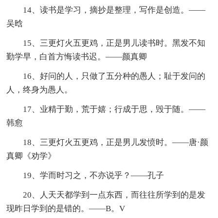
14、读书是学习，摘抄是整理，写作是创造。——
吴晗
15、三更灯火五更鸡，正是男儿读书时。黑发不知
勤学早，白首方悔读书迟。——颜真卿
16、好问的人，只做了五分种的愚人；耻于发问的
人，终身为愚人。
17、业精于勤，荒于嬉；行成于思，毁于随。——
韩愈
18、三更灯火五更鸡，正是男儿发愤时。——唐·颜
真卿《劝学》
19、学而时习之，不亦说乎？——孔子
20、人天天都学到一点东西，而往往所学到的是发
现昨日学到的是错的。——B。V