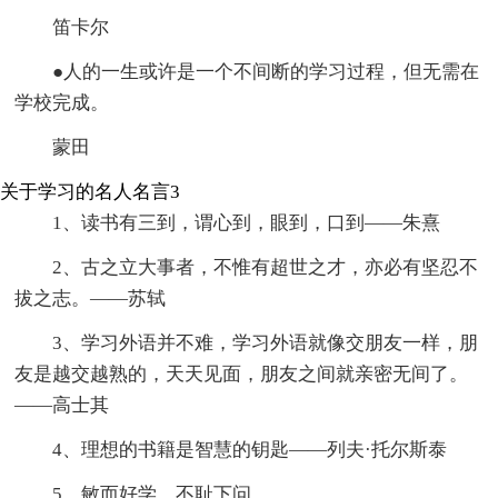
笛卡尔
●人的一生或许是一个不间断的学习过程，但无需在
学校完成。
蒙田
关于学习的名人名言3
1、读书有三到，谓心到，眼到，口到——朱熹
2、古之立大事者，不惟有超世之才，亦必有坚忍不
拔之志。――苏轼
3、学习外语并不难，学习外语就像交朋友一样，朋
友是越交越熟的，天天见面，朋友之间就亲密无间了。
——高士其
4、理想的书籍是智慧的钥匙——列夫·托尔斯泰
5、敏而好学，不耻下问。