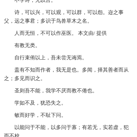
不学诗，无以言。
诗，可以兴，可以观，可以群，可以怨。迩之事
父，远之事君；多识于鸟兽草木之名。
人而无恒，不可以作巫医。 本文由/ 提供
有教无类。
自行束侑以上，吾未尝无诲焉。
盖有不知而作者，我无是也。多闻，择其善者而从
之；多见而识之。
圣则吾不能，我学不厌而教不倦也。
学如不及，犹恐失之。
敏而好学，不耻下问。
以能问于不能，以多问于寡；有若无，实若虚，犯
而不校。