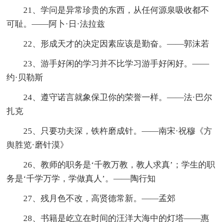
21、学问是异常珍贵的东西，从任何源泉吸收都不
可耻。——阿卜·日·法拉兹
22、形成天才的决定因素应该是勤奋。——郭沫若
23、游手好闲的学习并不比学习游手好闲好。——
约·贝勒斯
24、遵守诺言就象保卫你的荣誉一样。——法·巴尔
扎克
25、只要功夫深，铁杵磨成针。——南宋·祝穆《方
舆胜览·磨针漠》
26、教师的职务是‘千教万教，教人求真’；学生的职
务是‘千学万学，学做真人’。——陶行知
27、残月色不改，高贤德常新。——孟郊
28、书籍是屹立在时间的汪洋大海中的灯塔——惠