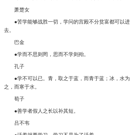
萧楚女
●苦学能够战胜一切，学问的宫殿不分贫富都可以进
去。
巴金
●学而不思则罔，思而不学则殆。
孔子
●学不可以已。青，取之于蓝，而青于蓝；冰，水为
之，而寒于水。
荀子
●善学者假人之长以补其短。
吕不韦