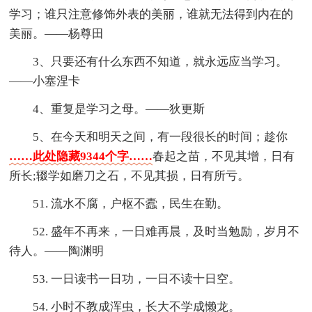
学习；谁只注意修饰外表的美丽，谁就无法得到内在的
美丽。——杨尊田
3、只要还有什么东西不知道，就永远应当学习。
——小塞涅卡
4、重复是学习之母。——狄更斯
5、在今天和明天之间，有一段很长的时间；趁你
……此处隐藏9344个字……
春起之苗，不见其增，日有
所长;辍学如磨刀之石，不见其损，日有所亏。
51. 流水不腐，户枢不蠹，民生在勤。
52. 盛年不再来，一日难再晨，及时当勉励，岁月不
待人。——陶渊明
53. 一日读书一日功，一日不读十日空。
54. 小时不教成浑虫，长大不学成懒龙。