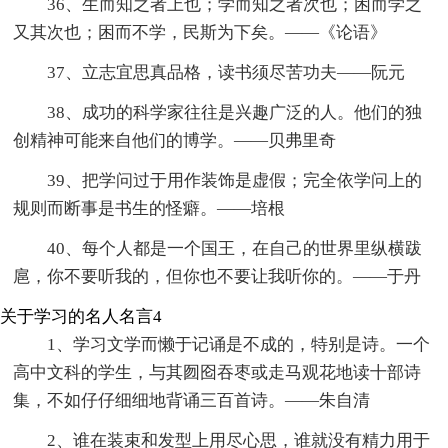
36、生而知之者上也；学而知之者次也；困而学之
又其次也；困而不学，民斯为下矣。——《论语》
37、立志宜思真品格，读书须尽苦功夫——阮元
38、成功的科学家往往是兴趣广泛的人。他们的独
创精神可能来自他们的博学。——贝弗里奇
39、把学问过于用作装饰是虚假；完全依学问上的
规则而断事是书生的怪癖。——培根
40、每个人都是一个国王，在自己的世界里纵横跋
扈，你不要听我的，但你也不要让我听你的。——于丹
关于学习的名人名言4
1、学习文学而懒于记诵是不成的，特别是诗。一个
高中文科的学生，与其囫囵吞枣或走马观花地读十部诗
集，不如仔仔细细地背诵三百首诗。——朱自清
2、谁在装束和发型上用尽心思，谁就没有精力用于