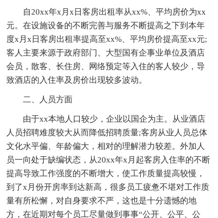
自20xx年x月x日客房出租率从xx%、平均房价为xx
元。在设施设备的不断完善与服务不断提高之下到本年
度x月x日客房出租率提高至xx%、平均房价提高至xx元;
客人主要来源于政府部门、大型国有企事业单位及酒店
会员，散客、长住房、网络预定等入住的客人较少，导
致酒店的入住率及房价出现较多波动。
二、人员方面
由于xx本地人口较少，企业以国企为主。从业酒店
人员招聘难度较大从而降低招聘质量;客房从业人员总体
文化水平偏、年龄偏大，相对的理解潜力较差。外加人
员一向处于缺编状态，从20xx年x月起客房入住率的不断
提高导致工作强度的不断增大，使工作质量提高较慢，
到了x月份开房率到达新高，很多员工疲惫不堪对工作质
量有所松懈，对自身要求不严，这也是十分遗憾的地
方，在近期对每个员工尽量做到事事“公开、公平、公