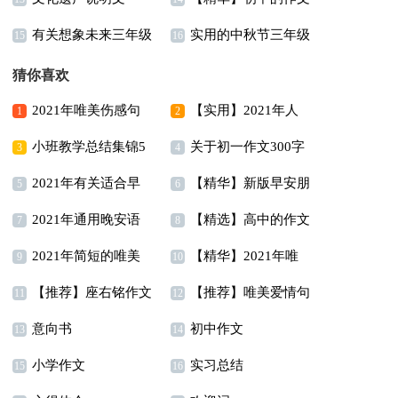
有关想象未来三年级
实用的中秋节三年级
300字锦集9篇
15
16
作文300字三篇
作文七篇
猜你喜欢
2021年唯美伤感句
【实用】2021年人
1
2
小班教学总结集锦5
关于初一作文300字
子摘录65句
生唯美的句子汇编95句
3
4
2021年有关适合早
【精华】新版早安朋
篇
锦集7篇
5
6
2021年通用晚安语
【精选】高中的作文
上发的早安心语朋友圈
友圈问候语摘录66句
7
8
2021年简短的唯美
【精华】2021年唯
录朋友圈锦集62句
400字5篇
合集58条
9
10
【推荐】座右铭作文
【推荐】唯美爱情句
简短句子汇编49句
美的早安朋友圈问候语
11
12
意向书
初中作文
汇总9篇
子38句
13
集合45句
14
小学作文
实习总结
15
16