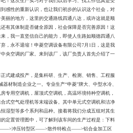
审吧！这次生产实习对于我们以后学习、找工作也真是受
回到感性的重新认识，也让我们初步的认识这个社会，对
个美丽的地方，这里的交通路线四通八达，或许这就是顺
然还有其体制是否健全原因，社会保障是否完善原因！这
未来，我一直坚信自己的能力，即使人生路如顺德四通八
弃，永不退缩！申菱空调设备有限公司7月1日，这是我
产中央空调的厂家。来到该厂，该厂负责人首先介绍了一
2年正式建成投产，是集科研、生产、检测、销售、工程服
械器材制造企业之一。专业生产“申菱”牌大、中型水冷、
机房专用空调机，屋顶式空调机，高温环境特种空调机，
组合式空气处理机等末端设备。其中单元式空调机和洁净
温恒湿型等多个系列和品种。接着将我们分成五组对其生
间的定置管理图中，可了解到该车间的生产过程是：下料
——>冲压转型区——>散件特检点——>铝合金加工区