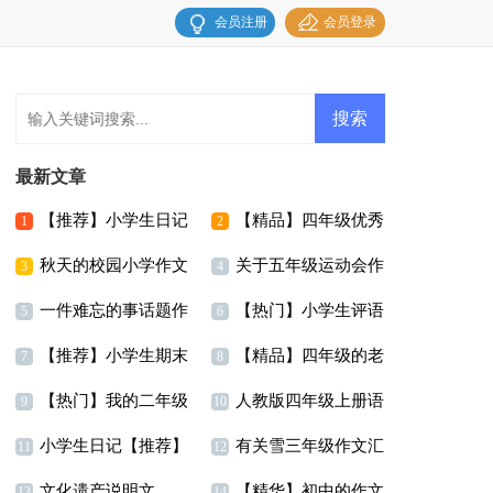
会员注册
会员登录
最新文章
【推荐】小学生日记
【精品】四年级优秀
1
2
秋天的校园小学作文
关于五年级运动会作
作文锦集八篇
3
4
一件难忘的事话题作
【热门】小学生评语
文汇编九篇
5
6
【推荐】小学生期末
【精品】四年级的老
文
7
8
【热门】我的二年级
人教版四年级上册语
评语
师的作文合集十篇
9
10
小学生日记【推荐】
有关雪三年级作文汇
作文300字锦集10篇
文教学计划
11
12
文化遗产说明文
【精华】初中的作文
编9篇
13
14