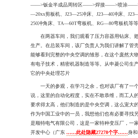
——>钣金半成品周转区——>焊接——>喷涂—
—20xx剪板机、J23—25冲床、J23—40冲床、J2
250冲角床、TA—60T弯板机、RG—80弯板
在两器车间，我们观看了压力容器用钻床、
生产。在总装车间，该厂负责人为我们讲解了管
能够看到完整的中央空调的雏形，在这个庞然大
有电子技术，精密机器制造等等。从申菱公司生
它的中央处理芯片
一天的参观，在学习之余，也对该厂有了一
说，这里的自动化程度，实在不敢恭维，而工人
要求得太高，他们制造的是中央空调，这么宠大
作为中国工业中的一员，我想他们也有必要寻找
是顺特电气有限公司，这是一家特种变压厂，一
开发中心（广东
……此处隐藏27278个字……
身和