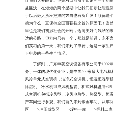
让我们大开眼界。也是对以前所学知识的一个初
益匪浅，在短短的两个星期中让我们初步让理性
于以后做人所应把握的方向也有所启发！顺德是
德为什么一直保持全国百强县之首的原因吧！当
里也是我们初涉社会的开端，迈向美好而残酷的
达的公路，但方向只有一个，那就是前进，永不言
们实习的第一天，我们来到了申菱，这是一家生
下申菱的一些生产情况。
了解到，广东申菱空调设备有限公司于199
务于一体的现代化企业，是中国500家最大电气机
风冷单元式空调机，洁净式空调机，恒温恒湿型
除湿机，冷水机组成风机盘管、柜式风机盘管和
式空调机包括冷风型、冷风电热型、热泵型、恒
产车间进行参观。我们首先来到钣金车间。从车
区——>冲压成型区——>焊料一库——>焊料二库