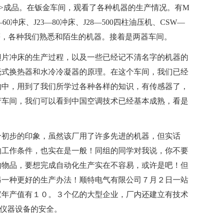
—>成品。在钣金车间，观看了各种机器的生产情况。有M
3—60冲床、J23—80冲床、J28—500四柱油压机、CSW—
机等等，各种我们熟悉和陌生的机器。接着是两器车间。
翅片冲床的生产过程，以及一些已经记不清名字的机器的
壳式换热器和水冷冷凝器的原理。在这个车间，我们已经
物中，用到了我们所学过各种各样的知识，有传感器了，
产车间，我们可以看到中国空调技术已经基本成熟，看是
个初步的印象，虽然该厂用了许多先进的机器，但实话
的工作条件，也实在是一般！同组的同学对我说，你不要
的物品，要想完成自动化生产实在不容易，或许是吧！但
另一种更好的生产办法！顺特电气有限公司７月２日一站
家年产值有１０。３个亿的大型企业，厂内还建立有技术
仪器设备的安全。