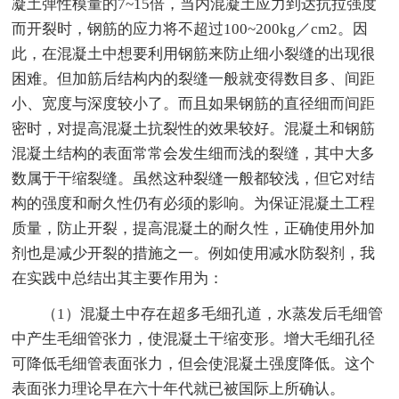
凝土弹性模量的7~15倍，当内混凝土应力到达抗拉强度
而开裂时，钢筋的应力将不超过100~200kg／cm2。因
此，在混凝土中想要利用钢筋来防止细小裂缝的出现很
困难。但加筋后结构内的裂缝一般就变得数目多、间距
小、宽度与深度较小了。而且如果钢筋的直径细而间距
密时，对提高混凝土抗裂性的效果较好。混凝土和钢筋
混凝土结构的表面常常会发生细而浅的裂缝，其中大多
数属于干缩裂缝。虽然这种裂缝一般都较浅，但它对结
构的强度和耐久性仍有必须的影响。为保证混凝土工程
质量，防止开裂，提高混凝土的耐久性，正确使用外加
剂也是减少开裂的措施之一。例如使用减水防裂剂，我
在实践中总结出其主要作用为：
（1）混凝土中存在超多毛细孔道，水蒸发后毛细管
中产生毛细管张力，使混凝土干缩变形。增大毛细孔径
可降低毛细管表面张力，但会使混凝土强度降低。这个
表面张力理论早在六十年代就已被国际上所确认。