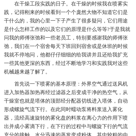
在干燥工段实践的日子。在干燥的时候我在喷雾实
践，记得刚来的时候看到一个个庞然大物不知道它们是
干什么的，我的心里一下子产生了很多疑问，它们用途
是什么怎样工作的以及它们的原理是什么等等?于是我就
问我的师傅张弛和一些老员工，特别要感谢我的师傅张
弛，我们在一个宿舍每天下班回到宿舍或是休班的时候
我就不停地问，他都仔仔细细的给我讲并且还给我扩充
一些其他更深的东西，经过不断地学习和实践我对这些
机械越来越了解了。
首先说一下喷雾的基本原理：外界空气通过送风机
进入加热器加热再经过滤器之后变成干净的热空气，从
干燥室也就是塔体的顶部经分配器切线进入塔体，自动
形成螺旋气流下行。在此同时蠕动泵将料浆送入雾化
器，流经高速旋转的雾化盘的料浆在离心力的作用下喷
出并成小雾滴下行，在下行的过程中与螺旋下行的气流
充分的接触，水分迅速的蒸发变成粉体。其中较粗的由