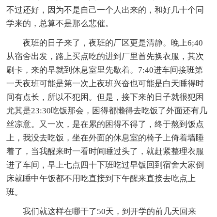
不过还好，因为不是自己一个人出来的，和好几十个同
学来的，总算不是那么悲催。
夜班的日子来了，夜班的厂区更是清静。晚上6;40
从宿舍出发，路上买点吃的进到厂里首先换衣服，其次
刷卡，来的早就到休息室里先歇着。7:40进车间接班第
一天夜班可能是第一次上夜班兴奋也可能是白天睡得时
间有点长，所以不犯困。但是，接下来的日子就很犯困
尤其是23:30吃饭那会，困得都懒得去吃饭了外面还有几
丝凉意。又一次，是在累的困得不得了，终于熬到饭点
上，我没去吃饭，坐在外面的休息室的椅子上倚着墙睡
着了，当我醒来时一看时间睡过头了，就赶紧整理衣服
进了车间，早上七点四十下班吃过早饭回到宿舍大家倒
床就睡中午饭都不用吃直接到下午醒来直接去吃点上
班。
我们就这样在哪干了50天，到开学的前几天回来