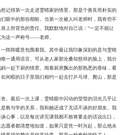
仍然记得第一次走进雯晴家的情景。那是个善良而朴实的
她们眼中的那份期盼。当第一次被人叫老师时，我有些不
肩上所背负的责任。我默默地对自己说：“一定不能让
就为这一声称号——老师。
，一阵阵暖意包围着我。其中最让我印象深刻的是与雯晴
的唯一通用语言。可从老人家那沧桑却慈祥的脸上，我分
妈妈一起下厨的情景。闻着厨房飘出的那熟悉的香味，看
。在闲暇的日子里我们相约一起去打乒乓球、爬山，那是
不舍。最后一次上课，雯晴眼中闪动的莹莹的泪光几乎让
仅是教与学的关系，我和她还成了无话不谈的好朋友。我
起谈心事，以至每次讲完课我都不敢将要走的话说出口，
位志愿者都清楚地知道，如果只是凭一时兴起，那么他永
热情赢得的赞许是何其珍贵，那是一种奉献的快了！