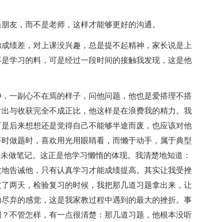
当朋友，而不是老师，这样才能够更好的沟通。
弟成绩差，对上课没兴趣，总是提不起精神，家长说是上
不是学习的料，可是经过一段时间的接触我发现，这是他
神，一副心不在焉的样子，问他问题，他也是爱搭理不搭
付出与收获完全不成正比，他这样是在浪费我的精力。我
可是后来想想还是觉得自己不能够半途而废，也应该对他
平时做题时，喜欢用光用眼睛看，而懒于动手，属于典型
从未做笔记。这正是他学习懒惰的体现。我清楚地知道：
次地告诫他，只有认真学习才能成绩提高。其实让我受挫
过了两天，检验复习的时候，我把那几道习题拿出来，让
功尽弃的感觉，这是我家教过程中遇到的最大的挫折。事
因？不管怎样，有一点很清楚：那几道习题，他根本没听