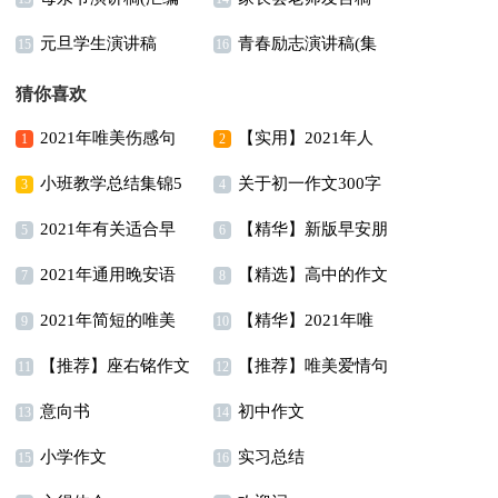
篇）
元旦学生演讲稿
青春励志演讲稿(集
15篇)
15
16
合15篇)
猜你喜欢
2021年唯美伤感句
【实用】2021年人
1
2
小班教学总结集锦5
关于初一作文300字
子摘录65句
生唯美的句子汇编95句
3
4
2021年有关适合早
【精华】新版早安朋
篇
锦集7篇
5
6
2021年通用晚安语
【精选】高中的作文
上发的早安心语朋友圈
友圈问候语摘录66句
7
8
2021年简短的唯美
【精华】2021年唯
录朋友圈锦集62句
400字5篇
合集58条
9
10
【推荐】座右铭作文
【推荐】唯美爱情句
简短句子汇编49句
美的早安朋友圈问候语
11
12
意向书
初中作文
汇总9篇
子38句
13
集合45句
14
小学作文
实习总结
15
16