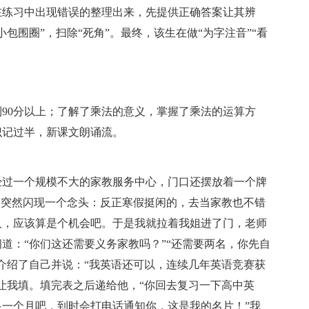
在练习中出现错误的整理出来，先提供正确答案让其辨
包围圈”，扫除“死角”。最终，该生在做“为字注音”“看
。
90分以上；了解了乘法的意义，掌握了乘法的运算方
识记过半，新课文朗诵流。
经过一个规模不大的家教服务中心，门口还摆放着一个牌
海中突然闪现一个念头：反正寒假挺闲的，去当家教也不错
人，应该算是个机会吧。于是我就拉着我姐进了门，老师
道：“你们这还需要义务家教吗？”“还需要两名，你先自
介绍了自己并说：“我英语还可以，连续几年英语竞赛获
让我填。填完表之后递给他，“你回去复习一下高中英
一个月吧，到时会打电话通知你，这是我的名片！”我