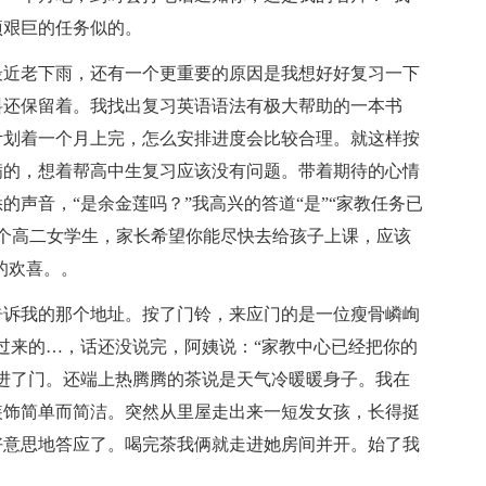
项艰巨的任务似的。
最近老下雨，还有一个更重要的原因是我想好好复习一下
料还保留着。我找出复习英语语法有极大帮助的一本书
计划着一个月上完，怎么安排进度会比较合理。就这样按
满的，想着帮高中生复习应该没有问题。带着期待的心情
声音，“是余金莲吗？”我高兴的答道“是”“家教任务已
一个高二女学生，家长希望你能尽快去给孩子上课，应该
的欢喜。。
告诉我的那个地址。按了门铃，来应门的是一位瘦骨嶙峋
过来的…，话还没说完，阿姨说：“家教中心已经把你的
进了门。还端上热腾腾的茶说是天气冷暖暖身子。我在
装饰简单而简洁。突然从里屋走出来一短发女孩，长得挺
好意思地答应了。喝完茶我俩就走进她房间并开。始了我