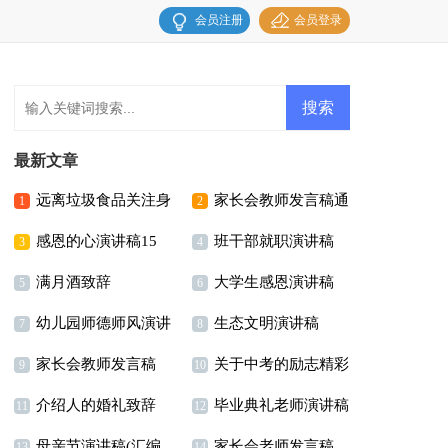
会员注册
会员登录
最新文章
远离垃圾食品关注身
家长会教师发言稿通
1
2
感恩的心演讲稿15
班干部就职演讲稿
体健康演讲稿
用15篇
3
4
满月酒致辞
大学生感恩演讲稿
篇
5
6
幼儿园师德师风演讲
生态文明演讲稿
15篇
7
8
家长会教师发言稿
关于中考的励志精彩
稿15篇
9
10
介绍人的婚礼致辞
毕业典礼老师演讲稿
(通用15篇)
演讲稿范文（精选16
11
12
母亲节演讲稿(汇编
家长会老师发言稿
13
14