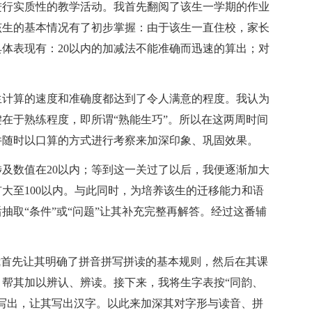
进行实质性的教学活动。我首先翻阅了该生一学期的作业
该生的基本情况有了初步掌握：由于该生一直住校，家长
体表现有：20以内的加减法不能准确而迅速的算出；对
生计算的速度和准确度都达到了令人满意的程度。我认为
在于熟练程度，即所谓“熟能生巧”。所以在这两周时间
并随时以口算的方式进行考察来加深印象、巩固效果。
及数值在20以内；等到这一关过了以后，我便逐渐加大
大至100以内。与此同时，为培养该生的迁移能力和语
抽取“条件”或“问题”让其补充完整再解答。经过这番辅
我首先让其明确了拼音拼写拼读的基本规则，然后在其课
帮其加以辨认、辨读。接下来，我将生字表按“同韵、
写出，让其写出汉字。以此来加深其对字形与读音、拼