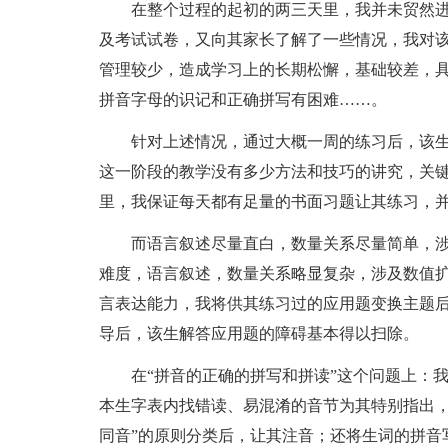
在整个过程的起初的两三天里，我并未贸然
及考试试卷，又向其家长了解了一些情况，我对
管理较少，造成学习上的长期松懈，基础较差，具
拼音字母的识记和正确拼写有困难……。
针对上述情况，通过大概一周的练习后，该
这一阶段的教学没有多少方法和技巧的讲究，关键
里，我保证每天都有足量的书面习题让其练习，
而语言叙述尽量直白，数量关系尽量简单，涉
难度，语言叙述，数量关系略显复杂，涉及数值扩
言表达能力，我将供其练习过的应用题变换主题后
导后，该生解答应用题的障碍基本得以扫除。
在“拼音的正确的拼写和拼读”这个问题上：
本生字表内找错读、易混淆的音节为其特别指出，
同音”的原则分类后，让其注音；还将生词的拼音