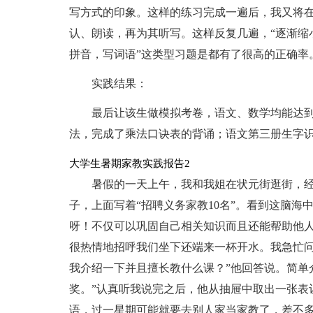
写方式的印象。这样的练习完成一遍后，我又将
认、朗读，再为其听写。这样反复几遍，“逐渐缩小
拼音，写词语”这类型习题是都有了很高的正确率
实践结果：
最后让该生做模拟考卷，语文、数学均能达到
法，完成了乘法口诀表的背诵；语文第三册生字
大学生暑期家教实践报告2
暑假的一天上午，我和我姐在状元街逛街，
子，上面写着“招聘义务家教10名”。看到这脑
呀！不仅可以巩固自己相关知识而且还能帮助他
很热情地招呼我们坐下还端来一杯开水。我急忙问
我介绍一下并且擅长教什么课？”他回答说。简单
奖。”认真听我说完之后，他从抽屉中取出一张表
语，过一星期可能就要去别人家当家教了，差不多