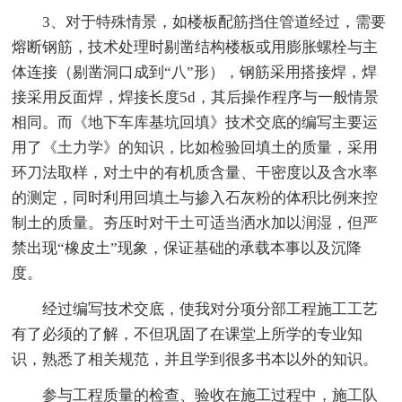
3、对于特殊情景，如楼板配筋挡住管道经过，需要
熔断钢筋，技术处理时剔凿结构楼板或用膨胀螺栓与主
体连接（剔凿洞口成到“八”形），钢筋采用搭接焊，焊
接采用反面焊，焊接长度5d，其后操作程序与一般情景
相同。而《地下车库基坑回填》技术交底的编写主要运
用了《土力学》的知识，比如检验回填土的质量，采用
环刀法取样，对土中的有机质含量、干密度以及含水率
的测定，同时利用回填土与掺入石灰粉的体积比例来控
制土的质量。夯压时对干土可适当洒水加以润湿，但严
禁出现“橡皮土”现象，保证基础的承载本事以及沉降
度。
经过编写技术交底，使我对分项分部工程施工工艺
有了必须的了解，不但巩固了在课堂上所学的专业知
识，熟悉了相关规范，并且学到很多书本以外的知识。
参与工程质量的检查、验收在施工过程中，施工队