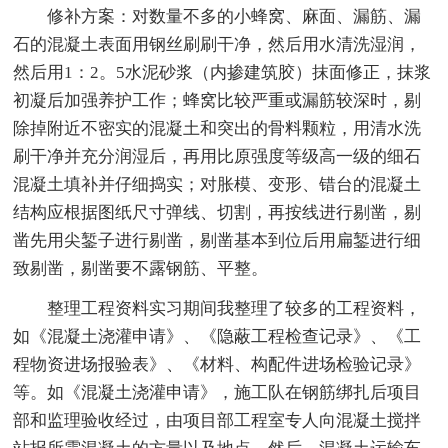
修补方案：对数量不多的小蜂窝、麻面、漏筋、漏
石的混凝土表面用钢丝刷刷干净，然后用水清洗湿润，
然后用1：2。5水泥砂浆（内掺建筑胶）抹面修正，抹浆
初凝后加强养护工作；蜂窝比较严重或漏筋较深时，剔
除掉附近不密实的混凝土和突出的骨料颗粒，用清水洗
刷干净并充分润湿后，再用比原强度等级高一级的细石
混凝土填补并仔细捣实；对胀模、变形、错台的混凝土
结构应根据图纸尺寸弹线、切割，再按线进行剔凿，剔
凿先用尖錾子进行剔凿，剔凿基本到位后用扁錾进行细
致剔凿，剔凿要不露钢筋、平整。
整理工程资料实习期间我整理了较多的工程资料，
如《混凝土浇灌申请》、《隐蔽工程检查记录》、《工
程物资进场报验表》、《材料、构配件进场检验记录》
等。如《混凝土浇灌申请》，施工队在钢筋绑扎后项目
部和监理验收经过，由项目部工程室专人向混凝土搅拌