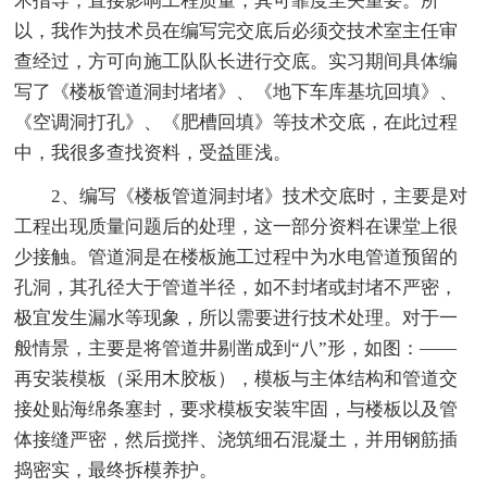
术指导，直接影响工程质量，其可靠度至关重要。所
以，我作为技术员在编写完交底后必须交技术室主任审
查经过，方可向施工队队长进行交底。实习期间具体编
写了《楼板管道洞封堵堵》、《地下车库基坑回填》、
《空调洞打孔》、《肥槽回填》等技术交底，在此过程
中，我很多查找资料，受益匪浅。
2、编写《楼板管道洞封堵》技术交底时，主要是对
工程出现质量问题后的处理，这一部分资料在课堂上很
少接触。管道洞是在楼板施工过程中为水电管道预留的
孔洞，其孔径大于管道半径，如不封堵或封堵不严密，
极宜发生漏水等现象，所以需要进行技术处理。对于一
般情景，主要是将管道井剔凿成到“八”形，如图：——
再安装模板（采用木胶板），模板与主体结构和管道交
接处贴海绵条塞封，要求模板安装牢固，与楼板以及管
体接缝严密，然后搅拌、浇筑细石混凝土，并用钢筋插
捣密实，最终拆模养护。