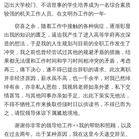
迈出大学校门、不谙世事的学生培养成为一名综合素质
较强的机关工作人员。在文明办工作的一年-
窃喜之余，随着工作中接触的各种病症，逐渐彰显
出我的知识的匮乏，逼迫我产生了进入高等学府再次深
造的想法，于是我的人生规划与目前的全职工作发生了
冲突，我之前也曾经尝试过其他的规避矛盾的措施，结
果都无法缓和工作时间和学习时间相冲突的矛盾，考虑
再三，痛下决心，遂不得已提出辞职的请求。此次离职
并非经济原因，薪水虽不高，也一千余半，对我已然绰
绰有余，亦非私人恩怨，我视韩老师如亲外婆，私下交
情甚笃，与其他同事亦亲如手足。出此下策实无他法，
不得不牺牲工作来换取些须时日以供读书，不得已而为
之，请院领导体谅下属尴尬境地。
谢谢你非常的领导给工作××我的帮助和照顾，以及
在过去两年。出于某种原因，我在这里今天递交辞呈。